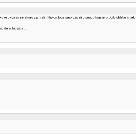
 , koji su se skoro zamrzli . Nakon toga smo uživali u suncu koje je probilo oblake i malo nas u
o da je bio juče...