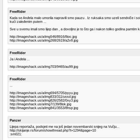
FreeRider
Kada se Anđela malo umorila napravili smo pauzu . Iz ruksaka smo uzeli sendviče i sokove
kući zaleđenim putem ...
Sve u svemu imali smo lijep dan , a dovoljno je to što ga i nakon toliko godina pamtim ka
http://imageshack.us/a/img546/8916/8ioc.jpg
http://imageshack.us/a/img268/2619/a2v8.jpg
FreeRider
Ja i Anđela ...
http://imageshack.us/a/img703/9465/au99.jpg
FreeRider
...
http://imageshack.us/a/img694/5705/pyyu.jpg
http://imageshack.us/a/img833/311/ussd.jpg
http://imageshack.us/a/img826/2582/0xy3.jpg
http://imageshack.us/a/img7/139/8lok.jpg
http://imageshack.us/a/img841/3553/8hsp.jpg
Panzer
Lijepa reportaža, podsjeti me na još jedan novembarski snijeg na Vučju...
http://skijanje.rs/forum/showthread.php?t=1294&page=10
:sm021: