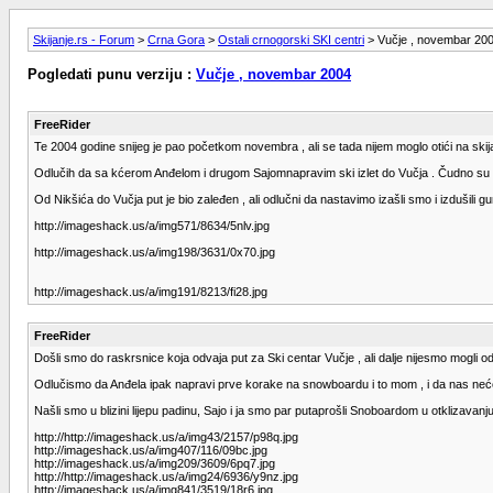
Skijanje.rs - Forum
>
Crna Gora
>
Ostali crnogorski SKI centri
> Vučje , novembar 20
Pogledati punu verziju :
Vučje , novembar 2004
FreeRider
Te 2004 godine snijeg je pao početkom novembra , ali se tada nijem moglo otići na skijanje
Odlučih da sa kćerom Anđelom i drugom Sajomnapravim ski izlet do Vučja . Čudno su n
Od Nikšića do Vučja put je bio zaleđen , ali odlučni da nastavimo izašli smo i izdušili gum
http://imageshack.us/a/img571/8634/5nlv.jpg
http://imageshack.us/a/img198/3631/0x70.jpg
http://imageshack.us/a/img191/8213/fi28.jpg
FreeRider
Došli smo do raskrsnice koja odvaja put za Ski centar Vučje , ali dalje nijesmo mogli o
Odlučismo da Anđela ipak napravi prve korake na snowboardu i to mom , i da nas neće 
Našli smo u blizini lijepu padinu, Sajo i ja smo par putaprošli Snoboardom u otklizavanju 
http://http://imageshack.us/a/img43/2157/p98q.jpg
http://imageshack.us/a/img407/116/09bc.jpg
http://imageshack.us/a/img209/3609/6pq7.jpg
http://http://imageshack.us/a/img24/6936/y9nz.jpg
http://imageshack.us/a/img841/3519/18r6.jpg