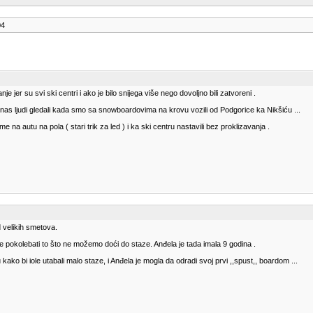
04
 jer su svi ski centri i ako je bilo snijega više nego dovoljno bili zatvoreni .
as ljudi gledali kada smo sa snowboardovima na krovu vozili od Podgorice ka Nikšiću ...
e na autu na pola ( stari trik za led ) i ka ski centru nastavili bez proklizavanja .
d velikih smetova.
pokolebati to što ne možemo doći do staze. Anđela je tada imala 9 godina .
kako bi iole utabali malo staze, i Anđela je mogla da odradi svoj prvi ,,spust,, boardom ...