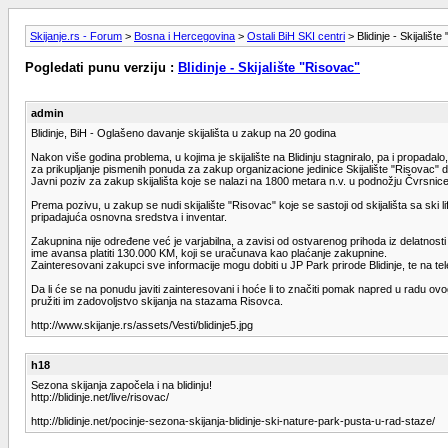
Skijanje.rs - Forum
>
Bosna i Hercegovina
>
Ostali BiH SKI centri
> Blidinje - Skijališt
Pogledati punu verziju :
Blidinje - Skijalište "Risovac"
admin
Blidinje, BiH - Oglašeno davanje skijališta u zakup na 20 godina
Nakon više godina problema, u kojima je skijalište na Blidinju stagniralo, pa i propada
za prikupljanje pismenih ponuda za zakup organizacione jedinice Skijalište "Risovac" 
Javni poziv za zakup skijališta koje se nalazi na 1800 metara n.v. u podnožju Čvrsnice, a
Prema pozivu, u zakup se nudi skijalište "Risovac" koje se sastoji od skijališta sa ski l
pripadajuća osnovna sredstva i inventar.
Zakupnina nije određene već je varjabilna, a zavisi od ostvarenog prihoda iz delatnos
ime avansa platiti 130.000 KM, koji se uračunava kao plaćanje zakupnine.
Zainteresovani zakupci sve informacije mogu dobiti u JP Park prirode Blidinje, te na te
Da li će se na ponudu javiti zainteresovani i hoće li to značiti pomak napred u radu ovo
pružiti im zadovoljstvo skijanja na stazama Risovca.
http://www.skijanje.rs/assets/Vesti/blidinje5.jpg
h18
Sezona skijanja započela i na blidinju!
http://blidinje.net/live/risovac/
http://blidinje.net/pocinje-sezona-skijanja-blidinje-ski-nature-park-pusta-u-rad-staze/