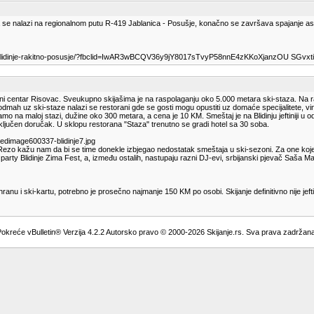
a se nalazi na regionalnom putu R-419 Jablanica - Posušje, konačno se završava spajanje as
oljani-blidinje-rakitno-posusje/?fbclid=IwAR3wBCQV36y9jY8017sTvyP58nnE4zKKoXjanzOU SGvx
vni centar Risovac. Sveukupno skijašima je na raspolaganju oko 5.000 metara ski-staza. Na 
 odmah uz ski-staze nalazi se restorani gde se gosti mogu opustiti uz domaće specijalitete, vi
amo na maloj stazi, dužine oko 300 metara, a cena je 10 KM. Smeštaj je na Blidinju jeftiniji 
 uključen doručak. U sklopu restorana "Staza" trenutno se gradi hotel sa 30 soba.
izedimage600337-blidinje7.jpg
vica Rezo kažu nam da bi se time donekle izbjegao nedostatak smeštaja u ski-sezoni. Za one koje n
party Blidinje Zima Fest, a, između ostalih, nastupaju razni DJ-evi, srbijanski pjevač Saša Mat
hranu i ski-kartu, potrebno je prosečno najmanje 150 KM po osobi. Skijanje definitivno nije jefti
okreće vBulletin® Verzija 4.2.2 Autorsko pravo © 2000-2026 Skijanje.rs. Sva prava zadržan