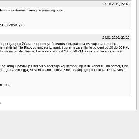
22.10.2019, 22:43
faltnim zastorom čitavog regionalnog puta.
tiYDj-7M8X8_yi8
23.01.2020, 22:20
raspolaganju je žičara Doppelmayr četverosed kapaciteta 98 klupa za iskusnije
na, rakije itd. Na Risovcu možete iznajmiti i opremu za skijanje po ceni od 20 do 30 KM,
u odnosu na ostale planine. Cene se kreću od 20 do 50 KM, zavisno o vikendicama ili
e skijaju, postoji još nekoliko sadržaja koji ih mogu opustiti, kakvi su, na primer, ture
ić, grupa Sinergija, Slavonia band i Indira iz nekadašnje grupe Colonia. Dobra vest, i
n sport.
a.