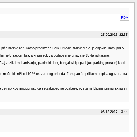
PDA
25.09.2013, 22:35
iše blidinje.net, Javno preduzeće Park Prirode Blidinje d.o.o. je objavilo Javni poziv
vljen je 5. septembra, a krajnji rok za podnošenje prijava je 15 dana kasnije.
taj vozila i mehanizacije, planinski dom, bungalovi i pripadajući parking prostor) kao i
 ne može biti niži od 10 % ostvarenog prihoda. Zakupac će prilikom potpisa ugovora, na
 da će i uprkos mogućnosti da se zakupac ne odabere, ove zime Blidinje primati skijaše i
03.12.2017, 13:44