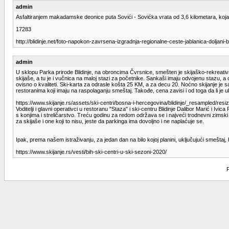
admin
Asfaltiranjem makadamske deonice puta Sovići - Sovićka vrata od 3,6 kilometara, koj
17283
http://blidinje.net/foto-napokon-zavrsena-izgradnja-regionalne-ceste-jablanica-d
admin
U sklopu Parka prirode Blidinje, na obroncima Čvrsnice, smešten je skijaško-rekreati
skijaše, a tu je i vučnica na maloj stazi za početnike. Sankaši imaju odvojenu stazu, a
ovisno o kvaliteti. Ski-karta za odrasle košta 25 KM, a za decu 20. Noćno skijanje je s
restoranima koji imaju na raspolaganju smeštaj. Takođe, cena zavisi i od toga da li je
https://www.skijanje.rs/assets/ski-centri/bosna-i-hercegovina/blidinje/_resampled/res
Voditelji i glavni operativci u restoranu "Staza" i ski-centru Blidinje Dalibor Marić i I
s konjima i streličarstvo. Treću godinu za redom održava se i najveći trodnevni zimski 
za skijaše i one koji to nisu, jeste da parkinga ima dovoljno i ne naplaćuje se.
Ipak, prema našem istraživanju, za jedan dan na bilo kojoj planini, uključujući smeštaj, 
https://www.skijanje.rs/vesti/bih-ski-centri-u-ski-sezoni-2020/
P