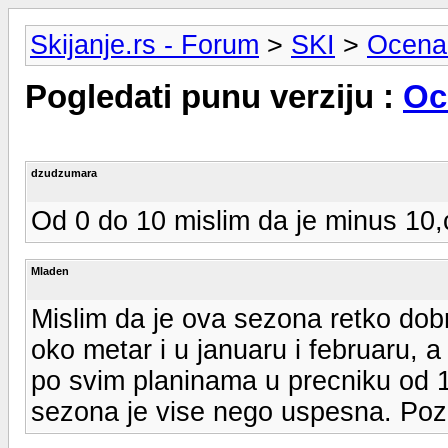
Skijanje.rs - Forum
>
SKI
>
Ocena
Pogledati punu verziju :
Oc
dzudzumara
Od 0 do 10 mislim da je minus 10,
Mladen
Mislim da je ova sezona retko dobr
oko metar i u januaru i februaru, a
po svim planinama u precniku od
sezona je vise nego uspesna. Poz