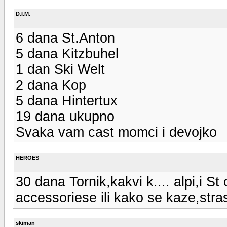
D.I.M.
6 dana St.Anton
5 dana Kitzbuhel
1 dan Ski Welt
2 dana Kop
5 dana Hintertux
19 dana ukupno
Svaka vam cast momci i devojko
HEROES
30 dana Tornik,kakvi k.... alpi,i S
accessoriese ili kako se kaze,stra
skiman