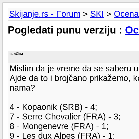
Skijanje.rs - Forum
>
SKI
>
Ocena
Pogledati punu verziju :
Oc
sunCica
Mislim da je vreme da se saberu ut
Ajde da to i brojčano prikažemo, k
nama?
4 - Kopaonik (SRB) - 4;
7 - Serre Chevalier (FRA) - 3;
8 - Mongenevre (FRA) - 1;
9 - Les dux Alpes (FRA) - 1;