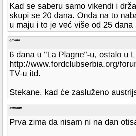
Kad se saberu samo vikendi i drža
skupi se 20 dana. Onda na to nab
u maju i to je već više od 25 dana 
gevara
6 dana u "La Plagne"-u, ostalo u 
http://www.fordclubserbia.org/forum
TV-u itd.
Stekane, kad će zasluženo austrijs
average
Prva zima da nisam ni na dan otis