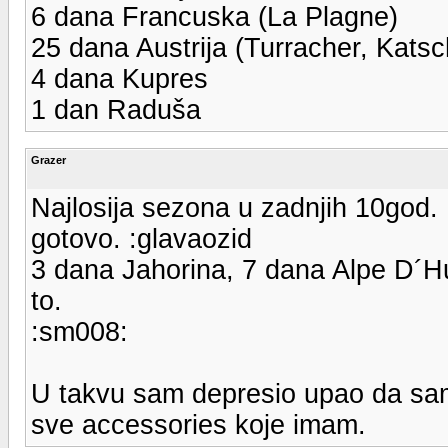
6 dana Francuska (La Plagne)
25 dana Austrija (Turracher, Katsch
4 dana Kupres
1 dan Raduša
Grazer
Najlosija sezona u zadnjih 10god. 
gotovo. :glavaozid
3 dana Jahorina, 7 dana Alpe D´Hue
to.
:sm008:
U takvu sam depresio upao da sam
sve accessories koje imam.