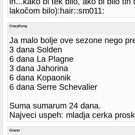
ih...kako bi tek bilo, ako bi bilo t
lakočom bilo):hair::sm011:
CrazyKong
Ja malo bolje ove sezone nego pre
3 dana Solden
6 dana La Plagne
3 dana Jahorina
6 dana Kopaonik
6 dana Serre Schevalier
Suma sumarum 24 dana.
Najveci uspeh: mladja cerka proski
Grazer