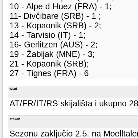
10 - Alpe d Huez (FRA) - 1;
11- Divčibare (SRB) - 1 ;
13 - Kopaonik (SRB) - 2;
14 - Tarvisio (IT) - 1;
16- Gerlitzen (AUS) - 2;
19 - Žabljak (MNE) - 3;
21 - Kopaonik (SRB);
27 - Tignes (FRA) - 6
wlad
AT/FR/IT/RS skijališta i ukupno 28
stekan
Sezonu zaključio 2.5. na Moelltale