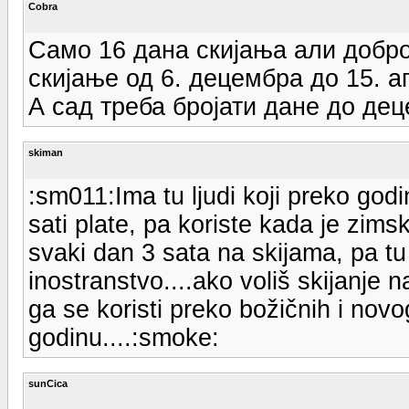
Cobra
Само 16 дана скијања али добро
скијање од 6. децембра до 15. а
А сад треба бројати дане до де
skiman
:sm011:Ima tu ljudi koji preko godi
sati plate, pa koriste kada je zims
svaki dan 3 sata na skijama, pa tu
inostranstvo....ako voliš skijanje na
ga se koristi preko božičnih i novog
godinu....:smoke:
sunCica