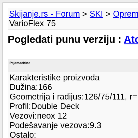
Skijanje.rs - Forum
>
SKI
>
Oprem
VarioFlex 75
Pogledati punu verziju :
At
Pejamachine
Karakteristike proizvoda
Dužina:166
Geometrija i radijus:126/75/111, 
Profil:Double Deck
Vezovi:neox 12
Podešavanje vezova:9.3
Ostalo: