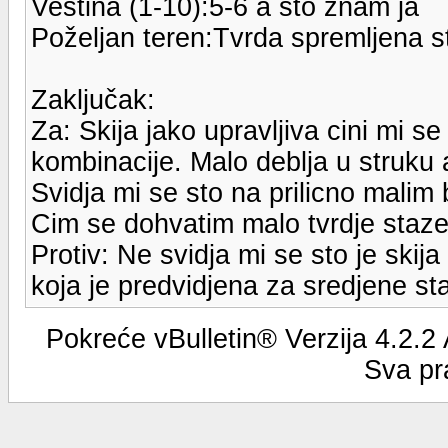
Veština (1-10):5-6 a sto znam ja
Poželjan teren:Tvrda spremljena s
Zaključak:
Za: Skija jako upravljiva cini mi 
kombinacije. Malo deblja u struku a
Svidja mi se sto na prilicno malim
Cim se dohvatim malo tvrdje staze,
Protiv: Ne svidja mi se sto je skija 
koja je predvidjena za sredjene st
Pokreće vBulletin® Verzija 4.2.2
Sva pr