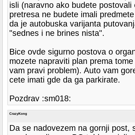
isli (naravno ako budete postovali
pretresa ne budete imali predmete 
da je autobuska varijanta putovanj
"sednes i ne brines nista".
Bice ovde sigurno postova o orga
mozete napraviti plan prema tome
vam pravi problem). Auto vam gor
cete imati gde da ga parkirate.
Pozdrav :sm018:
CrazyKong
Da se nadovezem na gornji post, 