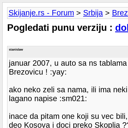
Skijanje.rs - Forum
>
Srbija
>
Brez
Pogledati punu verziju :
do
stanislaw
januar 2007, u auto sa ns tablama
Brezovicu ! :yay:
ako neko zeli sa nama, ili ima neki
lagano napise :sm021:
inace da pitam one koji su vec bili
deo Kosova i doci preko Skoplja ?