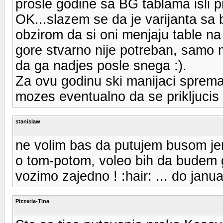
prosle godine sa BG tablama isli p
OK...slazem se da je varijanta sa
obzirom da si oni menjaju table na 
gore stvarno nije potreban, samo 
da ga nadjes posle snega :).
Za ovu godinu ski manijaci sprema
mozes eventualno da se prikljucis 
stanislaw
ne volim bas da putujem busom je
o tom-potom, voleo bih da budem g
vozimo zajedno ! :hair: ... do janua
Pizzeria-Tina