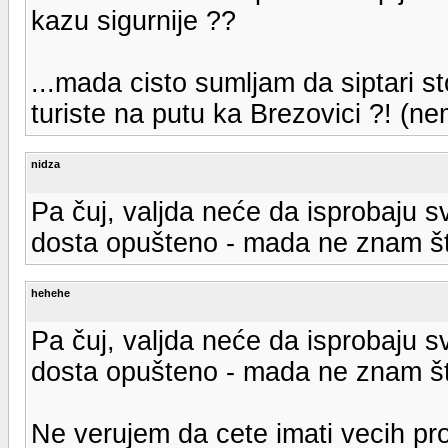
kazu sigurnije ??
...mada cisto sumljam da siptari s
turiste na putu ka Brezovici ?! (ne
nidza
Pa čuj, valjda neće da isprobaju 
dosta opušteno - mada ne znam šta
hehehe
Pa čuj, valjda neće da isprobaju 
dosta opušteno - mada ne znam šta
Ne verujem da cete imati vecih pr