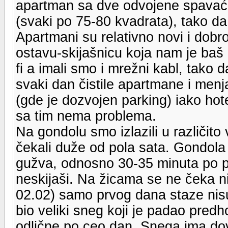
apartman sa dve odvojene spavać
(svaki po 75-80 kvadrata), tako da
Apartmani su relativno novi i dobro
ostavu-skijašnicu koja nam je baš
fi a imali smo i mrežni kabl, tako d
svaki dan čistile apartmane i menja
(gde je dozvojen parking) iako hot
sa tim nema problema.
Na gondolu smo izlazili u različito
čekali duže od pola sata. Gondola 
gužva, odnosno 30-35 minuta po 
neskijaši. Na žicama se ne čeka n
02.02) samo prvog dana staze nisu 
bio veliki sneg koji je padao predh
odlične po ceo dan. Snega ima do