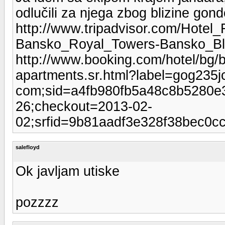
odlučili za njega zbog blizine gondo
http://www.tripadvisor.com/Hote
Bansko_Royal_Towers-Bansko_Bl
http://www.booking.com/hotel/bg/
apartments.sr.html?label=gog235j
com;sid=a4fb980fb5a48c8b5280e3
26;checkout=2013-02-
02;srfid=9b81aadf3e328f38bec0
salefloyd
Ok javljam utiske
pozzzz