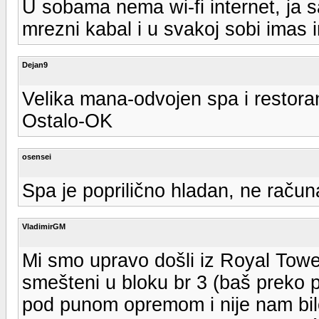
U sobama nema wi-fi internet, ja sa
mrezni kabal i u svakoj sobi imas i
Dejan9
Velika mana-odvojen spa i restora
Ostalo-OK
osensei
Spa je poprilično hladan, ne račun
VladimirGM
Mi smo upravo došli iz Royal Towe
smešteni u bloku br 3 (baš preko 
pod punom opremom i nije nam bilo