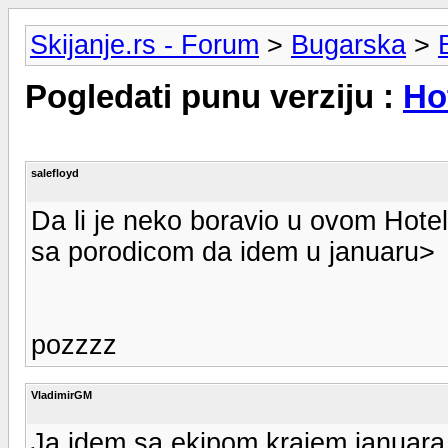
Skijanje.rs - Forum
>
Bugarska
>
Pogledati punu verziju :
Ho
salefloyd
Da li je neko boravio u ovom Hote
sa porodicom da idem u januaru>
pozzzz
VladimirGM
Ja idem sa ekipom krajem januara,