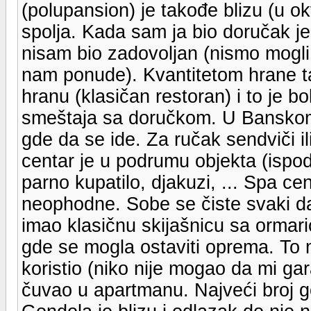
(polupansion) je takođe blizu (u ok
spolja. Kada sam ja bio doručak je
nisam bio zadovoljan (nismo mogli
nam ponude). Kvantitetom hrane ta
hranu (klasičan restoran) i to je b
smeštaja sa doručkom. U Banskom
gde da se ide. Za ručak sendviči i
centar je u podrumu objekta (ispod
parno kupatilo, djakuzi, ... Spa c
neophodne. Sobe se čiste svaki dan
imao klasičnu skijašnicu sa ormar
gde se mogla ostaviti oprema. To m
koristio (niko nije mogao da mi ga
čuvao u apartmanu. Najveći broj go