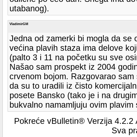
utabanog).
VladimirGM
Jedna od zamerki bi mogla da se o
većina plavih staza ima delove koj
(palto 3 i 11 na početku su sve osi
Našao sam prospekt iz 2004 godin
crvenom bojom. Razgovarao sam sa
da su to uradili iz čisto komercijaln
posete Bansko (tako je i na drugim 
bukvalno namamljuju ovim plavim 
Pokreće vBulletin® Verzija 4.2.2
Sva pr