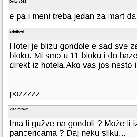
Dejano981
e pa i meni treba jedan za mart da 
salefloyd
Hotel je blizu gondole e sad sve z
bloku. Mi smo u 11 bloku i do baz
direkt iz hotela.Ako vas jos nesto i
pozzzzz
VladimirGM
Ima li gužve na gondoli ? Može li 
pancericama ? Daj neku sliku...