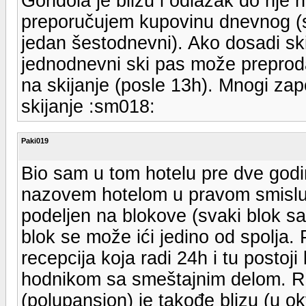
Gondola je blizu i odlazak do nje n
preporučujem kupovinu dnevnog (sk
jedan šestodnevni). Ako dosadi sk
jednodnevni ski pas može preproda
na skijanje (posle 13h). Mnogi zap
skijanje :sm018:
Paki019
Bio sam u tom hotelu pre dve godin
nazovem hotelom u pravom smislu.
podeljen na blokove (svaki blok s
blok se može ići jedino od spolja.
recepcija koja radi 24h i tu postoj
hodnikom sa smeštajnim delom. Re
(polupansion) je takođe blizu (u ok