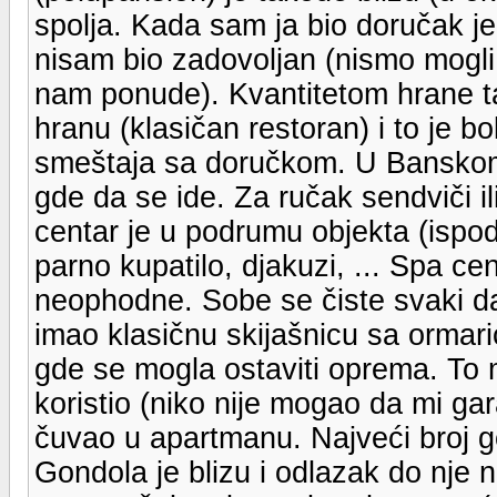
spolja. Kada sam ja bio doručak je
nisam bio zadovoljan (nismo mogli
nam ponude). Kvantitetom hrane ta
hranu (klasičan restoran) i to je b
smeštaja sa doručkom. U Banskom
gde da se ide. Za ručak sendviči i
centar je u podrumu objekta (ispod
parno kupatilo, djakuzi, ... Spa c
neophodne. Sobe se čiste svaki dan
imao klasičnu skijašnicu sa ormar
gde se mogla ostaviti oprema. To m
koristio (niko nije mogao da mi ga
čuvao u apartmanu. Najveći broj go
Gondola je blizu i odlazak do nje n