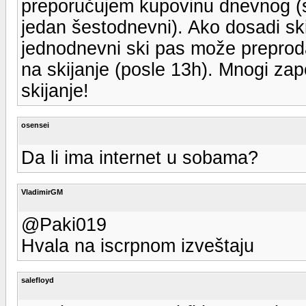
preporučujem kupovinu dnevnog (sk
jedan šestodnevni). Ako dosadi sk
jednodnevni ski pas može preproda
na skijanje (posle 13h). Mnogi zap
skijanje!
osensei
Da li ima internet u sobama?
VladimirGM
@Paki019
Hvala na iscrpnom izveštaju
salefloyd