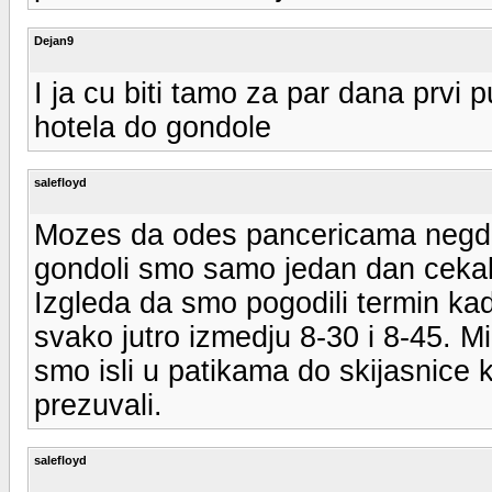
Dejan9
I ja cu biti tamo za par dana prvi p
hotela do gondole
salefloyd
Mozes da odes pancericama negde
gondoli smo samo jedan dan cekal
Izgleda da smo pogodili termin kad
svako jutro izmedju 8-30 i 8-45. M
smo isli u patikama do skijasnice 
prezuvali.
salefloyd