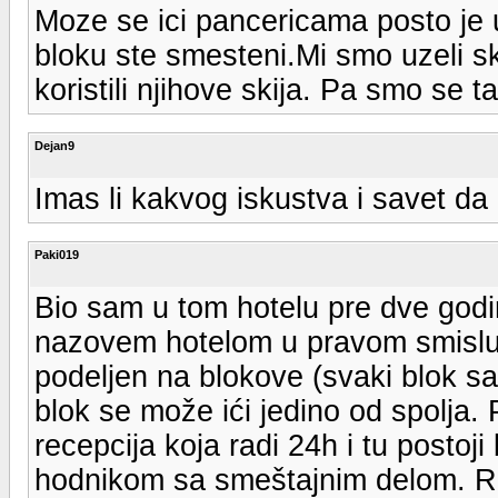
Moze se ici pancericama posto je
bloku ste smesteni.Mi smo uzeli s
koristili njihove skija. Pa smo se t
Dejan9
Imas li kakvog iskustva i savet d
Paki019
Bio sam u tom hotelu pre dve godin
nazovem hotelom u pravom smislu.
podeljen na blokove (svaki blok s
blok se može ići jedino od spolja.
recepcija koja radi 24h i tu postoj
hodnikom sa smeštajnim delom. Re