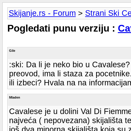
Skijanje.rs - Forum
>
Strani Ski Ce
Pogledati punu verziju :
Ca
Gile
:ski: Da li je neko bio u Cavalese?
preovod, ima li staza za pocetnike.
ili izbeci? Hvala na na informacij
Mladen
Cavalese je u dolini Val Di Fiemme
najveća ( nepovezana) skijališta t
još dva minorna skijališta koja su 