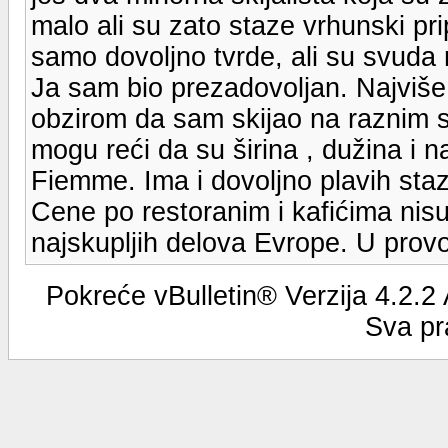
malo ali su zato staze vrhunski pr
samo dovoljno tvrde, ali su svuda
Ja sam bio prezadovoljan. Najviše 
obzirom da sam skijao na raznim sk
mogu reći da su širina , dužina i 
Fiemme. Ima i dovoljno plavih sta
Cene po restoranim i kafićima nisu
najskupljih delova Evrope. U provo
Pokreće vBulletin® Verzija 4.2.2
Sva pr