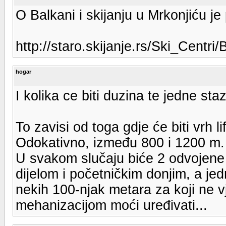
O Balkani i skijanju u Mrkonjiću je p
http://staro.skijanje.rs/Ski_Centri
hogar
I kolika ce biti duzina te jedne sta
To zavisi od toga gdje će biti vrh l
Odokativno, između 800 i 1200 m.
U svakom slučaju biće 2 odvojene 
dijelom i početničkim donjim, a jed
nekih 100-njak metara za koji ne 
mehanizacijom moći uređivati...