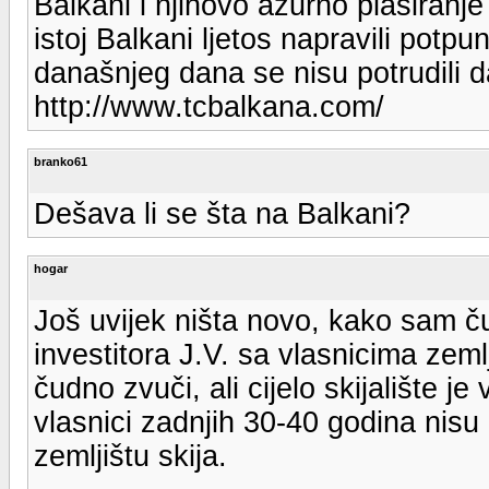
Balkani i njihovo ažurno plasiranje 
istoj Balkani ljetos napravili pot
današnjeg dana se nisu potrudili d
http://www.tcbalkana.com/
branko61
Dešava li se šta na Balkani?
hogar
Još uvijek ništa novo, kako sam ču
investitora J.V. sa vlasnicima zeml
čudno zvuči, ali cijelo skijalište j
vlasnici zadnjih 30-40 godina nisu
zemljištu skija.