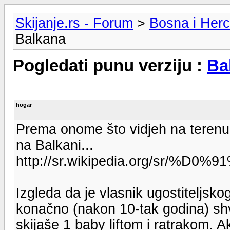
Skijanje.rs - Forum
>
Bosna i Her
Balkana
Pogledati punu verziju :
Ba
hogar
Prema onome što vidjeh na terenu, 
na Balkani...
http://sr.wikipedia.org/s
Izgleda da je vlasnik ugostiteljs
konačno (nakon 10-tak godina) sh
skijaše 1 baby liftom i ratrakom. A