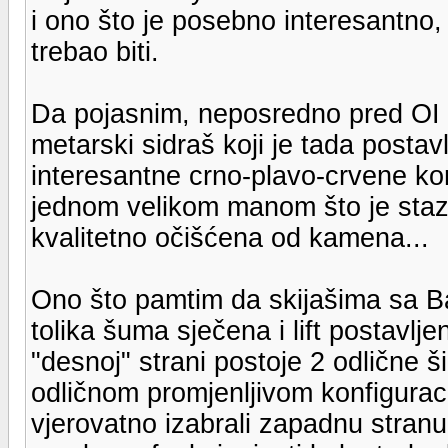
i ono što je posebno interesantno, l
trebao biti.
Da pojasnim, neposredno pred OI 
metarski sidraš koji je tada posta
interesantne crno-plavo-crvene konf
jednom velikom manom što je staza
kvalitetno očišćena od kamena...
Ono što pamtim da skijašima sa Bal
tolika šuma sječena i lift postavlj
"desnoj" strani postoje 2 odlične 
odličnom promjenljivom konfiguraci
vjerovatno izabrali zapadnu stranu