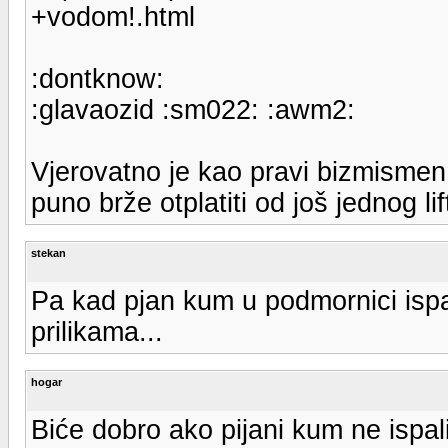
+vodom!.html
:dontknow:
:glavaozid :sm022: :awm2:
Vjerovatno je kao pravi bizmismen 
puno brže otplatiti od još jednog lif
stekan
Pa kad pjan kum u podmornici ispal
prilikama...
hogar
Biće dobro ako pijani kum ne ispal