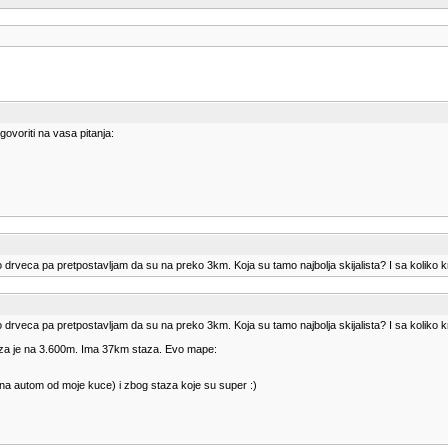
govoriti na vasa pitanja:
o drveca pa pretpostavljam da su na preko 3km. Koja su tamo najbolja skijalista? I sa koliko
o drveca pa pretpostavljam da su na preko 3km. Koja su tamo najbolja skijalista? I sa koliko
staza je na 3.600m. Ima 37km staza. Evo mape:
mena autom od moje kuce) i zbog staza koje su super :)