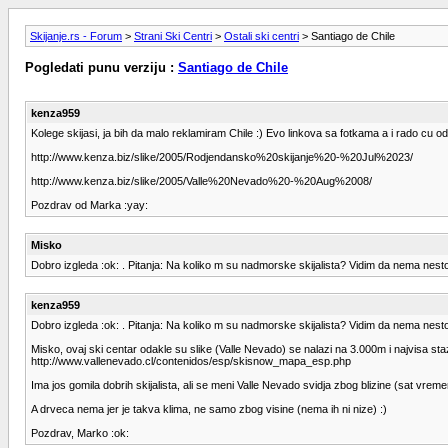
Skijanje.rs - Forum
>
Strani Ski Centri
>
Ostali ski centri
> Santiago de Chile
Pogledati punu verziju :
Santiago de Chile
kenza959
Kolege skijasi, ja bih da malo reklamiram Chile :) Evo linkova sa fotkama a i rado cu od
http://www.kenza.biz/slike/2005/Rodjendansko%20skijanje%20-%20Jul%2023/
http://www.kenza.biz/slike/2005/Valle%20Nevado%20-%20Aug%2008/
Pozdrav od Marka :yay:
Misko
Dobro izgleda :ok: . Pitanja: Na koliko m su nadmorske skijalista? Vidim da nema nest
kenza959
Dobro izgleda :ok: . Pitanja: Na koliko m su nadmorske skijalista? Vidim da nema nest
Misko, ovaj ski centar odakle su slike (Valle Nevado) se nalazi na 3.000m i najvisa 
http://www.vallenevado.cl/contenidos/esp/skisnow_mapa_esp.php
Ima jos gomila dobrih skijalista, ali se meni Valle Nevado svidja zbog blizine (sat vre
A drveca nema jer je takva klima, ne samo zbog visine (nema ih ni nize) :)
Pozdrav, Marko :ok: