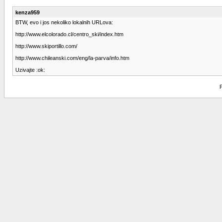
kenza959
BTW, evo i jos nekoliko lokalnih URLova:
http://www.elcolorado.cl/centro_ski/index.htm
http://www.skiportillo.com/
http://www.chileanski.com/eng/la-parva/info.htm
Uzivajte :ok:
P