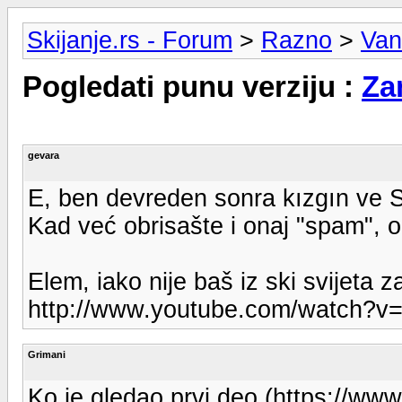
Skijanje.rs - Forum
>
Razno
>
Van
Pogledati punu verziju :
Zan
gevara
E, ben devreden sonra kızgın ve S
Kad već obrisašte i onaj "spam", o
Elem, iako nije baš iz ski svijeta 
http://www.youtube.com/watch?v
Grimani
Ko je gledao prvi deo (https://