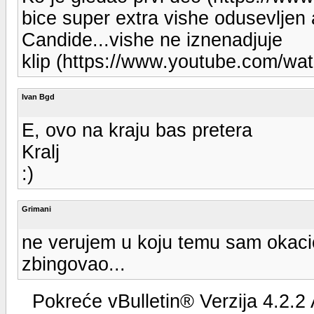
bice super extra vishe odusevljen 
Candide...vishe ne iznenadjuje
klip (https://www.youtube.com/w
Ivan Bgd
E, ovo na kraju bas pretera
Kralj
:)
Grimani
ne verujem u koju temu sam okacio
zbingovao...
Pokreće vBulletin® Verzija 4.2.2