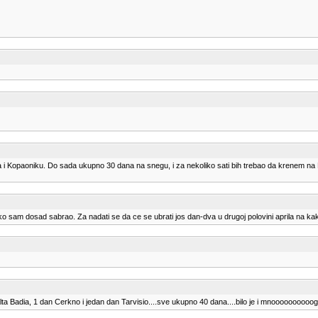
a i Kopaoniku. Do sada ukupno 30 dana na snegu, i za nekoliko sati bih trebao da krenem n
iko sam dosad sabrao. Za nadati se da ce se ubrati jos dan-dva u drugoj polovini aprila na kak
ta Badia, 1 dan Cerkno i jedan dan Tarvisio....sve ukupno 40 dana....bilo je i mnoooooooooog