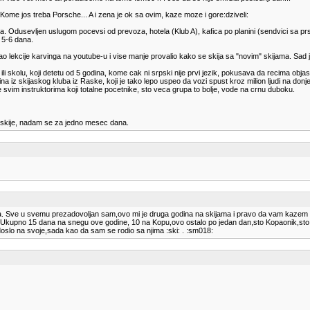
 Kome jos treba Porsche... A i zena je ok sa ovim, kaze moze i gore:dziveli:
 Odusevljen uslugom pocevsi od prevoza, hotela (Klub A), kafica po planini (sendvici sa prsut
 5-6 dana.
vao lekcije karvinga na youtube-u i vise manje provalio kako se skija sa "novim" skijama. Sad
kolu, koji detetu od 5 godina, kome cak ni srpski nije prvi jezik, pokusava da recima objasni k
iz skijaskog kluba iz Raske, koji je tako lepo uspeo da vozi spust kroz milion ljudi na don
ide svim instruktorima koji totalne pocetnike, sto veca grupa to bolje, vode na crnu duboku.
 skije, nadam se za jedno mesec dana.
od toga. Sve u svemu prezadovoljan sam,ovo mi je druga godina na skijama i pravo da vam 
vec.Ukupno 15 dana na snegu ove godine, 10 na Kopu,ovo ostalo po jedan dan,sto Kopaonik,sto S
doslo na svoje,sada kao da sam se rodio sa njima :ski: . :sm018: