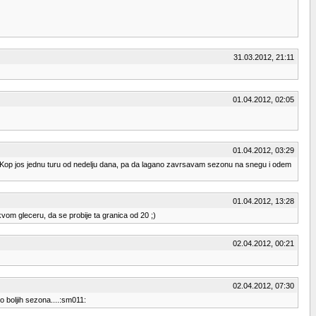
31.03.2012, 21:11
01.04.2012, 02:05
01.04.2012, 03:29
a Kop jos jednu turu od nedelju dana, pa da lagano zavrsavam sezonu na snegu i odem
01.04.2012, 13:28
vom gleceru, da se probije ta granica od 20 ;)
02.04.2012, 00:21
02.04.2012, 07:30
o boljih sezona....:sm011: