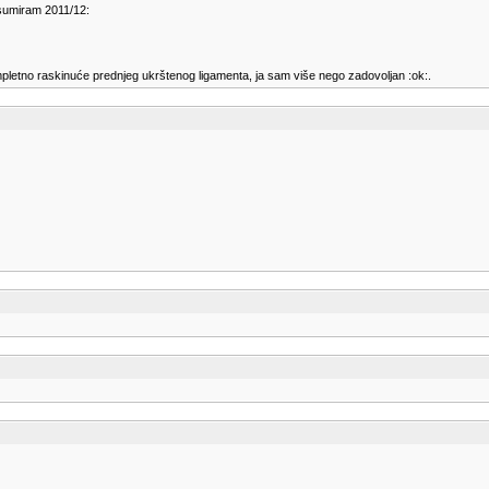
 sumiram 2011/12:
etno raskinuće prednjeg ukrštenog ligamenta, ja sam više nego zadovoljan :ok:.