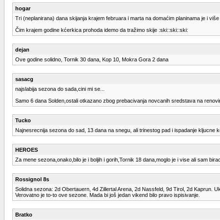
hogar
Tri (neplanirana) dana skijanja krajem februara i marta na domaćim planinama je i viš
Čim krajem godine kćerkica prohoda idemo da tražimo skije :ski::ski::ski:
dejan
Ove godine solidno, Tornik 30 dana, Kop 10, Mokra Gora 2 dana
sasacg
najslabija sezona do sada,cini mi se...
Samo 6 dana Solden,ostali otkazano zbog prebacivanja novcanih sredstava na renovir
Tucko
Najnesrecnija sezona do sad, 13 dana na snegu, ali trinestog pad i ispadanje kljucne k
HEROES
Za mene sezona,onako,bilo je i boljih i gorih,Tornik 18 dana,moglo je i vise ali sam bi
Rossignol 8s
Solidna sezona: 2d Obertauern, 4d Zillertal Arena, 2d Nassfeld, 9d Tirol, 2d Kaprun. 
Verovatno je to-to ove sezone. Mada bi još jedan vikend bilo pravo ispisivanje.
Bratko