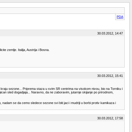
PDA
30.03.2012, 14:47
te zemlje. Italija, Austrija i Bosna.
30.03.2012, 15:41
 kraju sezone... Priprema staza u svim SR centrima na visokom nivou, bio na Torniku i
can sled dogadjaja... Naravno, da ne zaboravim, jutarnje skijanje po prirodnom,
nadam se da cemo sledece sezone svi biti jaci i mudriji u borbi protiv kamikaza i
30.03.2012, 17:58