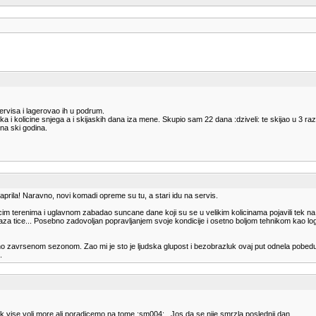
rvisa i lagerovao ih u podrum.
 i kolicine snjega a i skijaskih dana iza mene. Skupio sam 22 dana :dziveli: te skijao u 3 razlici
na ski godina.
aprila! Naravno, novi komadi opreme su tu, a stari idu na servis.
m terenima i uglavnom zabadao suncane dane koji su se u velikim kolicinama pojavili tek na
a tice... Posebno zadovoljan popravljanjem svoje kondicije i osetno boljom tehnikom kao logi
 zavrsenom sezonom. Zao mi je sto je ljudska glupost i bezobrazluk ovaj put odnela pobedu, 
.
uvek vise voli more ali poradicemo na tome :sm004: . Jos da se nije smrzla poslednji dan...