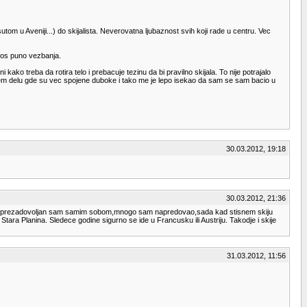
om u Aveniji...) do skijalista. Neverovatna ljubaznost svih koji rade u centru. Vec
 jos puno vezbanja.
ako treba da rotira telo i prebacuje tezinu da bi pravilno skijala. To nije potrajalo
jem delu gde su vec spojene duboke i tako me je lepo isekao da sam se sam bacio u
30.03.2012, 19:18
30.03.2012, 21:36
kazem prezadovoljan sam samim sobom,mnogo sam napredovao,sada kad stisnem skiju
tara Planina. Sledece godine sigurno se ide u Francusku ili Austriju. Takodje i skije
31.03.2012, 11:56