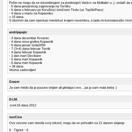
Pošto ne mogu da se iskombinujem za predstojeći Vaskrs na Molltaler-u ;), ondaK da
- 5 dana januarskog zagrevanja na Torniku
- 6 dana u februaru po Koruškoj i istočnom Tirolu (uz TopSkiPass)
- 4 dana u martu na Kopaoniku
= 15 dana.
S obzirom da sam operisao meniskus krajem novembra, a tada mi konstatovaše i kompl
andrijapajic
- 3 dana decembar Krvavec
- 4 dana nova godina Kopaonik
- 6 dana januar Isola2000
- 7 (3+4) dana februar Tornik
- 4 dana februar Kopaonik
- 1 dan mart Divcibare
- 5 dana mart Kopaonik
- 6 dana mart Kopaonik
= 36 dana
Veoma zadovoljan!
Grazer
Ja sam mislio da ja puuuno skijam ali gledajuci ovo....pa ja sam mala beba :)
D.I.M.
:cool:16 dana 2012
sunCica
Ove sezone sam oborila svoj rekord, mogu da se pohvalim sa 21 danom skijanja
6 - Tignes - 6