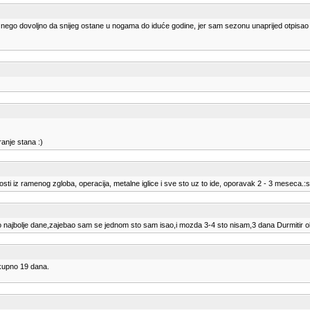
e nego dovoljno da snijeg ostane u nogama do iduće godine, jer sam sezonu unaprijed otpisao 
anje stana :)
osti iz ramenog zgloba, operacija, metalne iglice i sve sto uz to ide, oporavak 2 - 3 meseca.
rao najbolje dane,zajebao sam se jednom sto sam isao,i mozda 3-4 sto nisam,3 dana Durmitir ok,
Ukupno 19 dana.