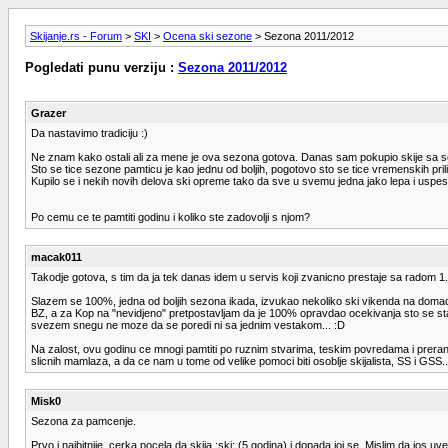
Skijanje.rs - Forum
>
SKI
>
Ocena ski sezone
> Sezona 2011/2012
Pogledati punu verziju :
Sezona 2011/2012
Grazer
Da nastavimo tradiciju :)
Ne znam kako ostali ali za mene je ova sezona gotova. Danas sam pokupio skije sa se
Sto se tice sezone pamticu je kao jednu od boljih, pogotovo sto se tice vremenskih prilika
Kupilo se i nekih novih delova ski opreme tako da sve u svemu jedna jako lepa i uspes
Po cemu ce te pamtiti godinu i koliko ste zadovolji s njom?
macak011
Takodje gotova, s tim da ja tek danas idem u servis koji zvanicno prestaje sa radom 1.
Slazem se 100%, jedna od boljih sezona ikada, izvukao nekoliko ski vikenda na domaci
BZ, a za Kop na "nevidjeno" pretpostavljam da je 100% opravdao ocekivanja sto se staz
svezem snegu ne moze da se poredi ni sa jednim vestakom... :D
Na zalost, ovu godinu ce mnogi pamtiti po ruznim stvarima, teskim povredama i prerano
slicnih mamlaza, a da ce nam u tome od velike pomoci biti osoblje skijalista, SS i GSS..
Misk0
Sezona za pamcenje.
Prvo i najbitnije, cerka pocela da skija :ski: (5 godina) i dopada joj se. Mislim da jos 