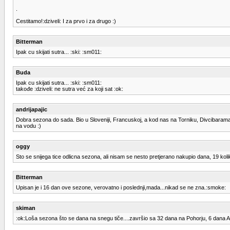
.
Cestitamo!:dziveli: I za prvo i za drugo :)
Bitterman
Ipak cu skijati sutra... :ski: :sm011:
Buda
Ipak cu skijati sutra... :ski: :sm011:
takođe :dziveli: ne sutra već za koji sat :ok:
andrijapajic
Dobra sezona do sada. Bio u Sloveniji, Francuskoj, a kod nas na Torniku, Divcibaram
na vodu :)
oggy
Sto se snijega tice odlicna sezona, ali nisam se nesto pretjerano nakupio dana, 19 kol
Bitterman
Upisan je i 16 dan ove sezone, verovatno i poslednji,mada...nikad se ne zna.:smoke:
skiman
:ok:Loša sezona što se dana na snegu tiče....završio sa 32 dana na Pohorju, 6 dana Al