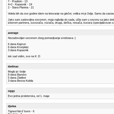
7 - Pradiski - 13
4+2 - Kopaonik - 19
2 - Stara Planina - 21
Volela bih da ove godine idem na letovanje na glečer, velika mi je želja. Samo da sast
Jako sam zadovoljna sezonom, moja najbolja do sada, ušla sam u sezonu sa jako dobrom
izborom partnera, suvozača, vozača, druga, dečka, nosača, kuvara (specijalizovan za 
average
Nezadovoljan sezonom zbog pomanjkanja sredstava :(
6 dana Kaprun
6 dana Kronplatz
3 dana Kopaonik
tek sad vidim, sve na K :D
dedinac
Moglo je i bolje
8 dana Bansko
5 dana Zlatibor
3 dana Besna Kobila
oggy
Evo jedna proleterska, od 1. maja:
djolea
Tignes/Val d`Isere - 6