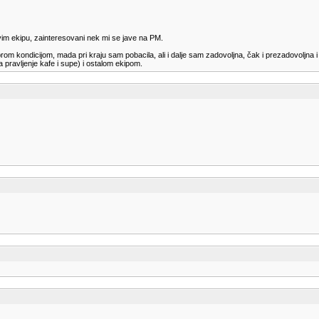
avim ekipu, zainteresovani nek mi se jave na PM.
 kondicijom, mada pri kraju sam pobacila, ali i dalje sam zadovoljna, čak i prezadovoljna i
pravljenje kafe i supe) i ostalom ekipom.