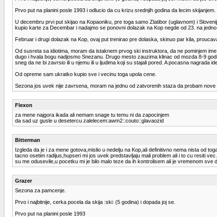
Prvo put na planini posle 1993 i odlucio da cu krizu srednjih godina da lecim skijanjem.
U decembru prvi put skijao na Kopaoniku, pre toga samo Zlatibor (uglavnom) i Slovenija.
kupio karte za Decembar i nadajmo se ponovni dolazak na Kop negde od 23. na jedno
Februar i drugi dolazak na Kop, ovaj put trenirao pre dolaska, skinuo par kila, prouca
Od susreta sa idiotima, moram da istaknem prvog ski instruktora, da ne pominjem ime ili s
dugo i hvala bogu nadjosmo Snezanu. Drugo mesto zauzima klinac od mozda 8-9 godina 
sneg da ne bi zavrsio ili u njemu ili u ljudima koji su stajali pored. A pocasna nagrada 
Od opreme sam ukratko kupio sve i vecinu toga upola cene.
Sezona jos uvek nije zavrsena, moram na jednu od zatvorenih staza da probam nove
Flexon
za mene najgora ikada ali nemam snage tu temu ni da zapocinjem
da sad uz gusle u desetercu zalelecem:awm2::couto::glavaozid
Bitterman
Izgleda da je i za mene gotova,mislio u nedelju na Kop,ali definitivno nema nista 
tacno osetim radijus,hupseri mi jos uvek predstavljaju mali problem ali i to cu resiti 
su me odusevile,u pocetku mi je bilo malo teze da ih kontrolisem ali je vremenom sve 
Grazer
Sezona za pamcenje.
Prvo i najbitnije, cerka pocela da skija :ski: (5 godina) i dopada joj se.
Prvo put na planini posle 1993