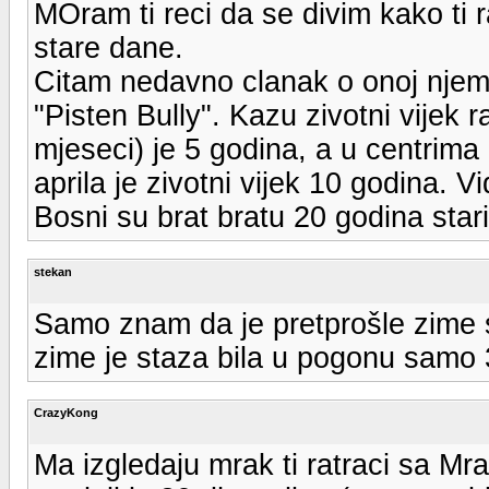
MOram ti reci da se divim kako ti 
stare dane.
Citam nedavno clanak o onoj njem
"Pisten Bully". Kazu zivotni vijek 
mjeseci) je 5 godina, a u centrim
aprila je zivotni vijek 10 godina. V
Bosni su brat bratu 20 godina stari
stekan
Samo znam da je pretprošle zime s
zime je staza bila u pogonu samo 
CrazyKong
Ma izgledaju mrak ti ratraci sa Mra