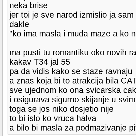
neka brise
jer toi je sve narod izmislio ja s
dakle
"ko ima masla i muda maze a ko n
ma pusti tu romantiku oko novih ra
kakav T34 jal 55
pa da vidis kako se staze ravnaju
a znas koja bi to atrakcija bila CA
sve ujednom ko ona svicarska caki
i osigurava sigurno skijanje u svi
toga se jos niko dosjetio nije
to bi islo ko vruca halva
a bilo bi masla za podmazivanje pi