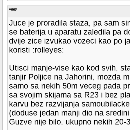
oggy
Juce je proradila staza, pa sam sino
se baterija u aparatu zaledila pa d
dvije zice izvukao vozeci kao po j
koristi :rolleyes:
Utisci manje-vise kao kod svih, st
tanjir Poljice na Jahorini, mozda 
samo sa nekih 50m veceg pada pre
sa svojim skijama sa R23 i bez pla
karvu bez razvijanja samoubilacke 
(doduse jedan manji dio na sredini j
Guzve nije bilo, ukupno nekih 20-3