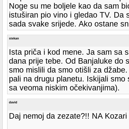
Noge su me boljele kao da sam bio
istuširan pio vino i gledao TV. Da 
sada svake srijede. Ako ostane sni
stekan
Ista priča i kod mene. Ja sam sa s
dana prije tebe. Od Banjaluke do 
smo mislili da smo otišli za džabe
pali na drugu planetu. Iskijali smo
sa veoma niskim očekivanjima).
david
Daj nemoj da zezate?!! NA Kozari 