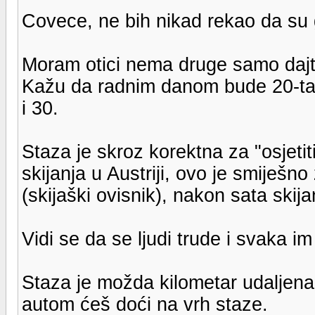
Covece, ne bih nikad rekao da su g
Moram otici nema druge samo dajte 
Kažu da radnim danom bude 20-tak 
i 30.
Staza je skroz korektna za "osjeti
skijanja u Austriji, ovo je smiješn
(skijaški ovisnik), nakon sata skija
Vidi se da se ljudi trude i svaka im
Staza je možda kilometar udaljen
autom ćeš doći na vrh staze.