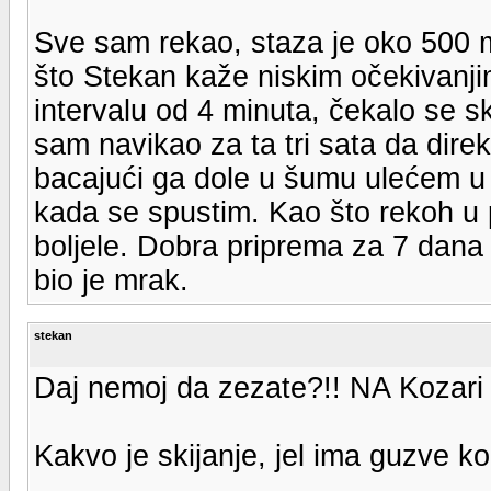
Sve sam rekao, staza je oko 500 m
što Stekan kaže niskim očekivanji
intervalu od 4 minuta, čekalo se s
sam navikao za ta tri sata da dire
bacajući ga dole u šumu ulećem u on
kada se spustim. Kao što rekoh u
boljele. Dobra priprema za 7 dana
bio je mrak.
stekan
Daj nemoj da zezate?!! NA Kozari 
Kakvo je skijanje, jel ima guzve k