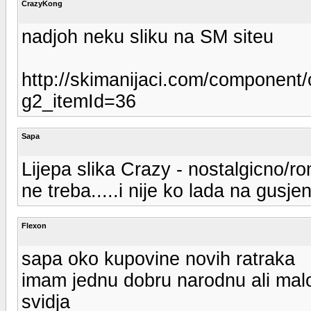
CrazyKong
nadjoh neku sliku na SM siteu
http://skimanijaci.com/component/
g2_itemId=36
Sapa
Lijepa slika Crazy - nostalgicno/rom
ne treba.....i nije ko lada na gusj
Flexon
sapa oko kupovine novih ratraka
imam jednu dobru narodnu ali m
svidja