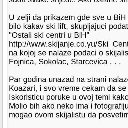
U zelji da prikazem gde sve u BiH
bilo kakav ski lift, skupljajuci pod
"Ostali ski centri u BiH"
http://www.skijanje.co.yu/Ski_Cent
na kojoj se nalaze podaci o skija
Fojnica, Sokolac, Starcevica . . .
Par godina unazad na strani nalaze
Koazari, i svo vreme cekam da se j
Iskoristicu poruke u ovoj temi kak
Molio bih ako neko ima i fotografiju
mogao ovom skijalistu da posvetim 