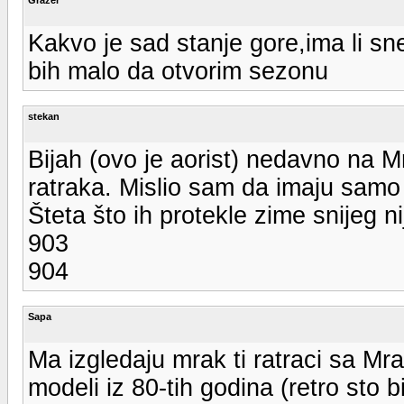
Kakvo je sad stanje gore,ima li sn
bih malo da otvorim sezonu
stekan
Bijah (ovo je aorist) nedavno na Mr
ratraka. Mislio sam da imaju samo 
Šteta što ih protekle zime snijeg ni
903
904
Sapa
Ma izgledaju mrak ti ratraci sa Mra
modeli iz 80-tih godina (retro sto bi