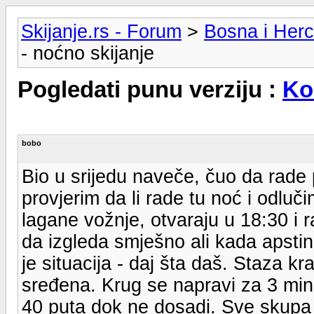
Skijanje.rs - Forum
>
Bosna i Her
- noćno skijanje
Pogledati punu verziju :
Ko
bobo
Bio u srijedu naveče, čuo da rade 
provjerim da li rade tu noć i odl
lagane vožnje, otvaraju u 18:30 i
da izgleda smješno ali kada apstini
je situacija - daj šta daš. Staza kr
sređena. Krug se napravi za 3 minu
40 puta dok ne dosadi. Sve skupa