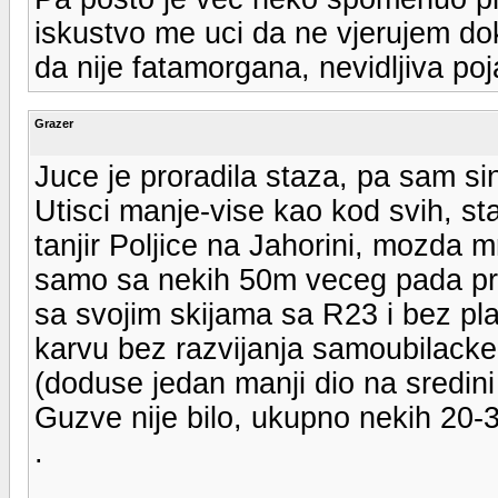
iskustvo me uci da ne vjerujem dok
da nije fatamorgana, nevidljiva poj
Grazer
Juce je proradila staza, pa sam si
Utisci manje-vise kao kod svih, st
tanjir Poljice na Jahorini, mozda 
samo sa nekih 50m veceg pada pre
sa svojim skijama sa R23 i bez pla
karvu bez razvijanja samoubilacke 
(doduse jedan manji dio na sredini j
Guzve nije bilo, ukupno nekih 20-3
.