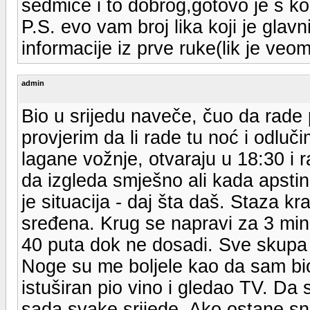
sedmice i to dobrog,gotovo je s k
P.S. evo vam broj lika koji je glav
informacije iz prve ruke(lik je ve
admin
Bio u srijedu naveče, čuo da rade 
provjerim da li rade tu noć i odl
lagane vožnje, otvaraju u 18:30 i
da izgleda smješno ali kada apstini
je situacija - daj šta daš. Staza kr
sređena. Krug se napravi za 3 minu
40 puta dok ne dosadi. Sve skupa
Noge su me boljele kao da sam bio
istuširan pio vino i gledao TV. Da 
sada svake srijede. Ako ostane sni