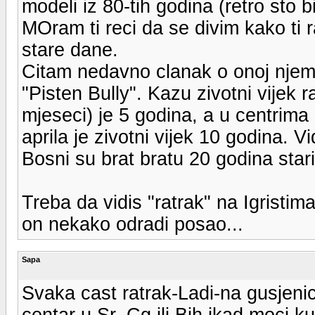
modeli iz 80-tih godina (retro sto bi
MOram ti reci da se divim kako ti 
stare dane.
Citam nedavno clanak o onoj njem
"Pisten Bully". Kazu zivotni vijek 
mjeseci) je 5 godina, a u centrim
aprila je zivotni vijek 10 godina. V
Bosni su brat bratu 20 godina stari
Treba da vidis "ratrak" na Igristima
on nekako odradi posao...
Sapa
Svaka cast ratrak-Ladi-na gusjenice
centar u Sr, Cg ili Bih ikad moci kup