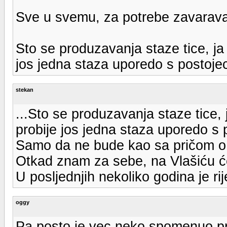
Sve u svemu, za potrebe zavaravan
Sto se produzavanja staze tice, ja
jos jedna staza uporedo s postoje
stekan
...Sto se produzavanja staze tice,
probije jos jedna staza uporedo s 
Samo da ne bude kao sa pričom o 
Otkad znam za sebe, na Vlašiću će 
U posljednjih nekoliko godina je ri
oggy
Pa posto je vec neko spomenuo p