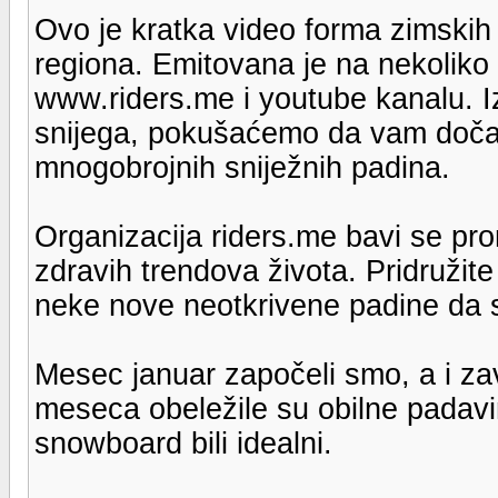
Ovo je kratka video forma zimskih i
regiona. Emitovana je na nekoliko 
www.riders.me i youtube kanalu. 
snijega, pokušaćemo da vam doča
mnogobrojnih sniježnih padina.
Organizacija riders.me bavi se pro
zdravih trendova života. Pridružite
neke nove neotkrivene padine da 
Mesec januar započeli smo, a i zav
meseca obeležile su obilne padavin
snowboard bili idealni.