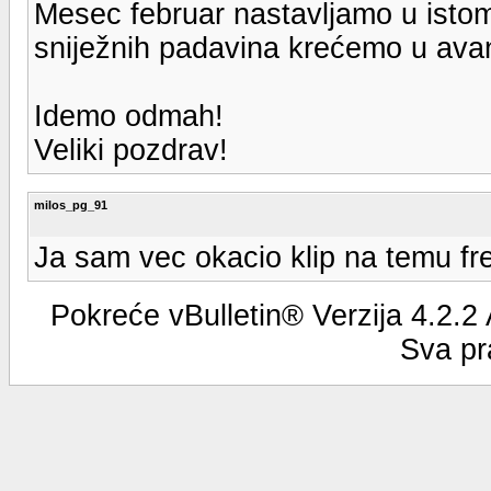
Mesec februar nastavljamo u istom
sniježnih padavina krećemo u ava
Idemo odmah!
Veliki pozdrav!
milos_pg_91
Ja sam vec okacio klip na temu freer
Pokreće vBulletin® Verzija 4.2.2
Sva pr