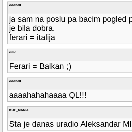
oddball
ja sam na poslu pa bacim pogled p
je bila dobra.
ferari = italija
wlad
Ferari = Balkan ;)
oddball
aaaahahahaaaa QL!!!
KOP_MANIA
Sta je danas uradio Aleksandar