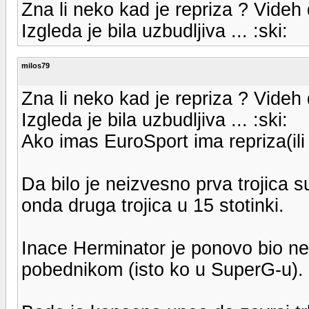
Zna li neko kad je repriza ? Videh 
Izgleda je bila uzbudljiva ... :ski:
milos79
Zna li neko kad je repriza ? Videh 
Izgleda je bila uzbudljiva ... :ski:
Ako imas EuroSport ima repriza(ili
Da bilo je neizvesno prva trojica s
onda druga trojica u 15 stotinki.
Inace Herminator je ponovo bio ne
pobednikom (isto ko u SuperG-u).