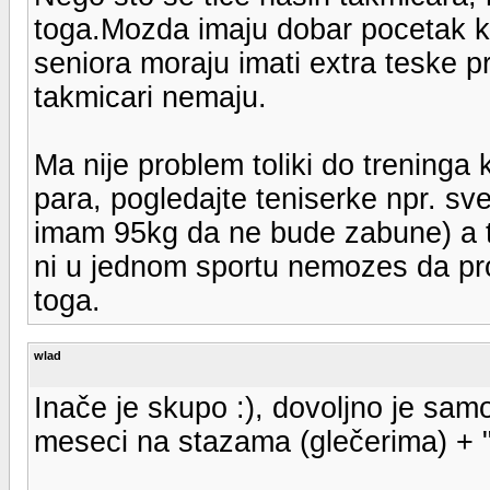
toga.Mozda imaju dobar pocetak kao 
seniora moraju imati extra teske p
takmicari nemaju.
Ma nije problem toliki do treninga
para, pogledajte teniserke npr. sve
imam 95kg da ne bude zabune) a t
ni u jednom sportu nemozes da pro
toga.
wlad
Inače je skupo :), dovoljno je sam
meseci na stazama (glečerima) + 