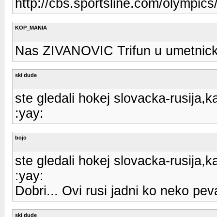
http://cbs.sportsline.com/olympics
KOP_MANIA
Nas ZIVANOVIC Trifun u umetnicko
ski dude
ste gledali hokej slovacka-rusija,k
:yay:
bojo
ste gledali hokej slovacka-rusija,k
:yay:
Dobri... Ovi rusi jadni ko neko pev
ski dude