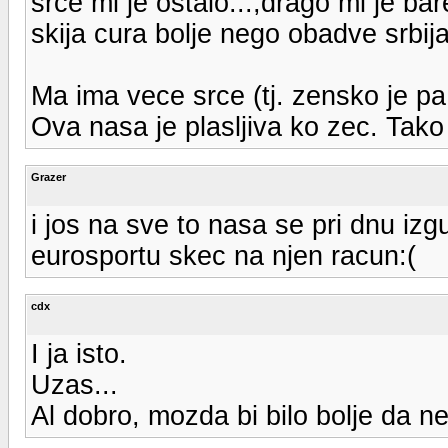
srce mi je ostalo...,drago mi je ba
skija cura bolje nego obadve srbi
Ma ima vece srce (tj. zensko je pa
Ova nasa je plasljiva ko zec. Tako
Grazer
i jos na sve to nasa se pri dnu izg
eurosportu skec na njen racun:(
cdx
I ja isto.
Uzas...
Al dobro, mozda bi bilo bolje da 