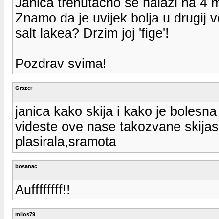
Janica trenutacno se nalazi na 4 m
Znamo da je uvijek bolja u drugij vo
salt lakea? Drzim joj 'fige'!
Pozdrav svima!
Grazer
janica kako skija i kako je bolesna
videste ove nase takozvane skijasi
plasirala,sramota
bosanac
Auffffffff!!
milos79