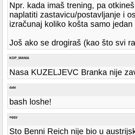
Npr. kada imaš trening, pa otkineš 
naplatiti zastavicu/postavljanje i
izračunaj koliko košta samo jedan
Još ako se drogiraš (kao što svi ra
KOP_MANIA
Nasa KUZELJEVC Branka nije zavrs
daki
bash loshe!
oggy
Sto Benni Reich nije bio u austrijsk