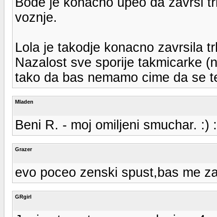
Bode je konacno upeo da zavrsi tr
voznje.
Lola je takodje konacno zavrsila t
Nazalost sve sporije takmicarke (n
tako da bas nemamo cime da se t
Mladen
Beni R. - moj omiljeni smuchar. :) 
Grazer
evo poceo zenski spust,bas me zani
GRgirl