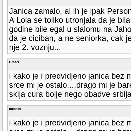
Janica zamalo, al ih je ipak Perso
A Lola se toliko utronjala da je bi
godine bile egal u slalomu na Jahor
da je ciciban, a ne seniorka, cak j
nje 2. voznju...
Grazer
i kako je i predvidjeno janica bez
srce mi je ostalo...,drago mi je ba
skija cura bolje nego obadve srbi
milos79
i kako je i predvidjeno janica bez