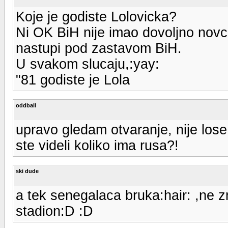
Koje je godiste Lolovicka?
Ni OK BiH nije imao dovoljno novca
nastupi pod zastavom BiH.
U svakom slucaju,:yay:
"81 godiste je Lola
oddball
upravo gledam otvaranje, nije lose
ste videli koliko ima rusa?!
ski dude
a tek senegalaca bruka:hair: ,ne z
stadion:D :D