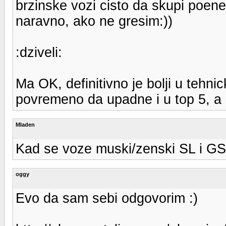
brzinske vozi cisto da skupi poene,
naravno, ako ne gresim:))
:dziveli:
Ma OK, definitivno je bolji u tehni
povremeno da upadne i u top 5, a 
Mladen
Kad se voze muski/zenski SL i G
oggy
Evo da sam sebi odgovorim :)