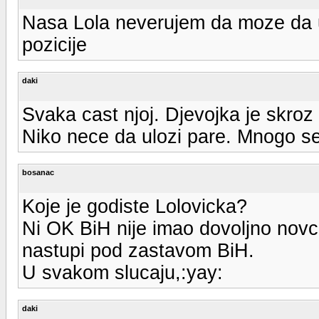
Nasa Lola neverujem da moze da u b
pozicije
daki
Svaka cast njoj. Djevojka je skroz
Niko nece da ulozi pare. Mnogo se
bosanac
Koje je godiste Lolovicka?
Ni OK BiH nije imao dovoljno novca
nastupi pod zastavom BiH.
U svakom slucaju,:yay:
daki