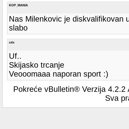
KOP_MANIA
Nas Milenkovic je diskvalifikovan 
slabo
cdx
Uf..
Skijasko trcanje
Veooomaaa naporan sport :)
Pokreće vBulletin® Verzija 4.2.2
Sva pr