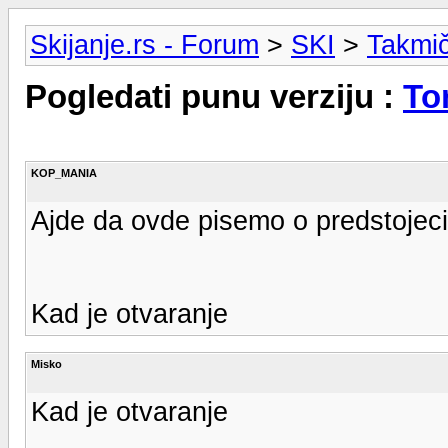
Skijanje.rs - Forum
>
SKI
>
Takmi
Pogledati punu verziju :
To
KOP_MANIA
Ajde da ovde pisemo o predstojecim
Kad je otvaranje
Misko
Kad je otvaranje