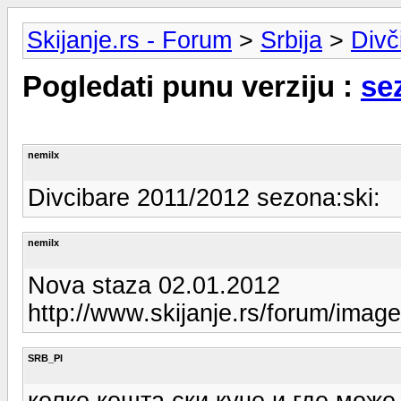
Skijanje.rs - Forum
>
Srbija
>
Divč
Pogledati punu verziju :
se
nemilx
Divcibare 2011/2012 sezona:ski:
nemilx
Nova staza 02.01.2012
http://www.skijanje.rs/forum/image
SRB_PI
колко кошта ски куче и где може