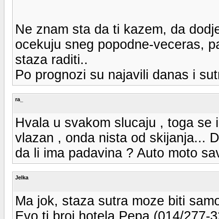
Ne znam sta da ti kazem, da dodje
ocekuju sneg popodne-veceras, pa 
staza raditi..
Po prognozi su najavili danas i sut
ra_
Hvala u svakom slucaju , toga se 
vlazan , onda nista od skijanja... 
da li ima padavina ? Auto moto sav
Jelka
Ma jok, staza sutra moze biti samo
Evo ti broj hotela Pepa (014/277-