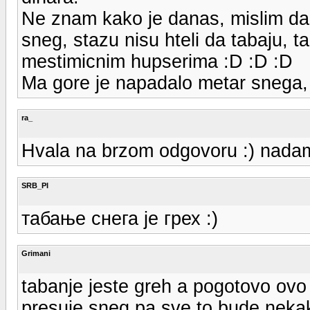
Ne znam kako je danas, mislim da 
sneg, stazu nisu hteli da tabaju, 
mestimicnim hupserima :D :D :D
Ma gore je napadalo metar snega, 
ra_
Hvala na brzom odgovoru :) nadam s
SRB_PI
табање снега је грех :)
Grimani
tabanje jeste greh a pogotovo ovo
presuje sneg pa sve to bude nekak