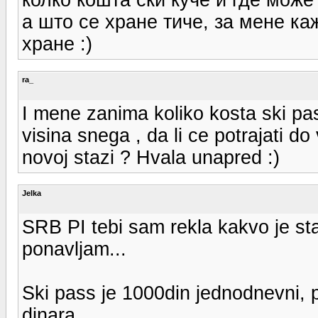
а што се хране тиче, за мене ка
хране :)
ra_
I mene zanima koliko kosta ski pa
visina snega , da li ce potrajati 
novoj stazi ? Hvala unapred :)
Jelka
SRB PI tebi sam rekla kakvo je st
ponavljam...
Ski pass je 1000din jednodnevni, 
dinara.