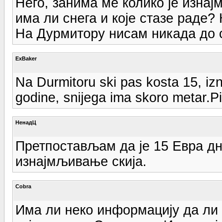
Него, занима ме колико је изна
има ли снега и које стазе раде?
На Дурмитору нисам никада до с
ExBaker
Na Durmitoru ski pas kosta 15, izn
godine, snijega ima skoro metar.Pit
НенадЦ
Претпостављам да је 15 Евра дн
изнајмљивање скија.
Cobra
Има ли неко информацију да ли 