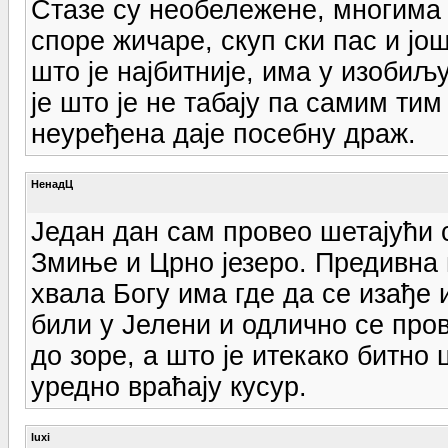
Стазе су необележене, многима 
споре жичаре, скуп ски пас и још
што је најбитније, има у изобиљу
је што је не табају па самим тим
неуређена даје посебну драж.
НенадЦ
Један дан сам провео шетајући 
Змиње и Црно језеро. Предивна 
хвала Богу има где да се изађе 
били у Јелени и одлично се про
до зоре, а што је итекако битно
уредно враћају кусур.
luxi