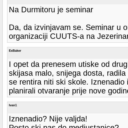
Na Durmitoru je seminar
Da, da izvinjavam se. Seminar u o
organizaciji CUUTS-a na Jezerin
ExBaker
I opet da prenesem utiske od drugi
skijasa malo, snijega dosta, radil
se rentira niti ski skole. Iznenadio 
planirali otvaranje prije nove godin
Ivan1
Iznenadio? Nije valjda!
Posto ski pas do medjustanice?