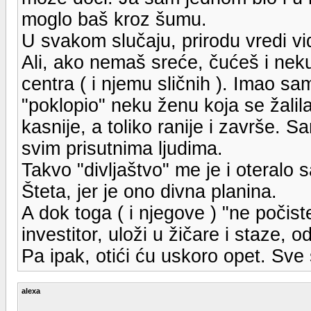
moglo baš kroz šumu.
U svakom slučaju, prirodu vredi vide
Ali, ako nemaš sreće, čućeš i neku
centra ( i njemu sličnih ). Imao sa
"poklopio" neku ženu koja se žalil
kasnije, a toliko ranije i završe. Sa
svim prisutnima ljudima.
Takvo "divljaštvo" me je i oteralo 
Šteta, jer je ono divna planina.
A dok toga ( i njegove ) "ne počiste
investitor, uloži u žičare i staze,
Pa ipak, otići ću uskoro opet. Sve
alexa