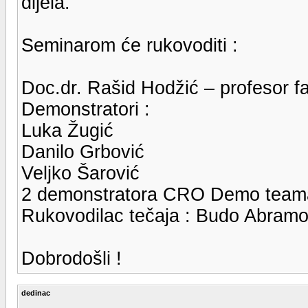
dijela.
Seminarom će rukovoditi :
Doc.dr. Rašid Hodžić – profesor fa
Demonstratori :
Luka Žugić
Danilo Grbović
Veljko Šarović
2 demonstratora CRO Demo team
Rukovodilac tečaja : Budo Abramo
Dobrodošli !
dedinac