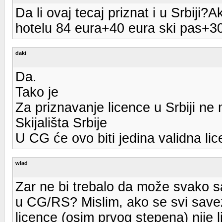
Da li ovaj tecaj priznat i u Srbij
hotelu 84 eura+40 eura ski pas+30
daki
Da.
Tako je
Za priznavanje licence u Srbiji ne
Skijališta Srbije
U CG će ovo biti jedina validna li
wlad
Zar ne bi trebalo da može svako 
u CG/RS? Mislim, ako se svi save
licence (osim prvog stepena) nije 