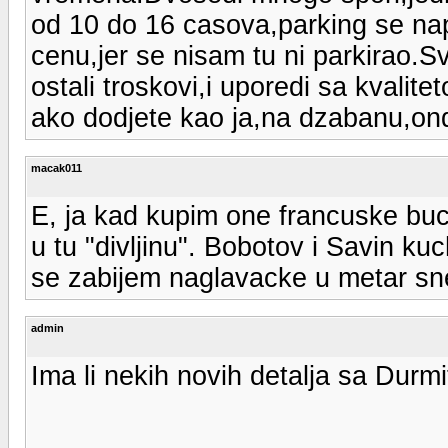
od 10 do 16 casova,parking se nap
cenu,jer se nisam tu ni parkirao.
ostali troskovi,i uporedi sa kvalite
ako dodjete kao ja,na dzabanu,ond
macak011
E, ja kad kupim one francuske buc
u tu "divljinu". Bobotov i Savin k
se zabijem naglavacke u metar sn
admin
Ima li nekih novih detalja sa Durm