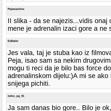
Pejamachine
II slika - da se najezis...vidis onaj
mene je adrenalin izaci gore a ne sp
ExBaker
Jes vala, taj je stuba kao iz filmov
Peja, isao sam sa nekim drugovim
mogu ti reci da je bilo bas force
adrenalinskom dijelu:)A mi se ako
snijega pichiti.
milos_pg_91
Ja sam danas bio gore.. Bilo je ok,