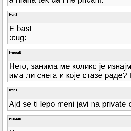
Ivan1
E bas!
:cug:
НенадЦ
Него, занима ме колико је изна
има ли снега и које стазе раде?
Ivan1
Ajd se ti lepo meni javi na private d
НенадЦ