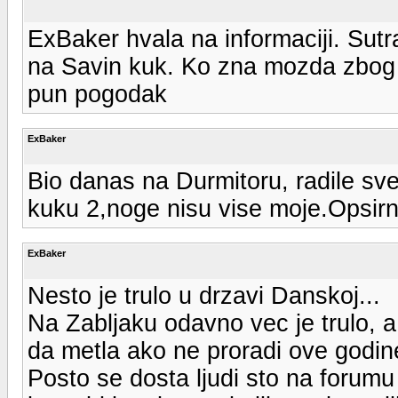
ExBaker hvala na informaciji. Sutra
na Savin kuk. Ko zna mozda zbog v
pun pogodak
ExBaker
Bio danas na Durmitoru, radile sv
kuku 2,noge nisu vise moje.Opsirni
ExBaker
Nesto je trulo u drzavi Danskoj...
Na Zabljaku odavno vec je trulo, 
da metla ako ne proradi ove godi
Posto se dosta ljudi sto na forumu