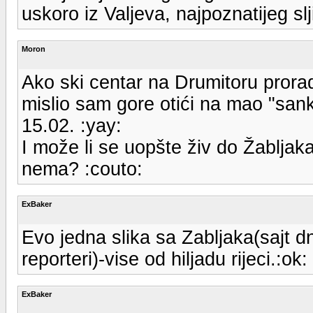
uskoro iz Valjeva, najpoznatijeg slj
Moron
Ako ski centar na Drumitoru prorad
mislio sam gore otići na mao "sank
15.02. :yay:
I može li se uopšte živ do Žabljaka s
nema? :couto:
ExBaker
Evo jedna slika sa Zabljaka(sajt dn
reporteri)-vise od hiljadu rijeci.:ok:
ExBaker