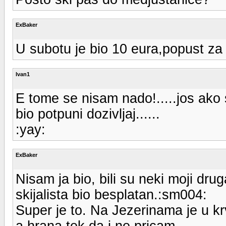
ExBaker
U subotu je bio 10 eura,popust za 
Ivan1
E tome se nisam nado!.....jos ako s
bio potpuni dozivljaj......
:yay:
ExBaker
Nisam ja bio, bili su neki moji drug
skijalista bio besplatan.:sm004:
Super je to. Na Jezerinama je u kr
a hrana tek da i ne pricam.