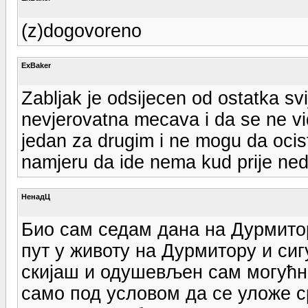
(z)dogovoreno
ExBaker
Zabljak je odsijecen od ostatka svi
nevjerovatna mecava i da se ne vid
jedan za drugim i ne mogu da ocis
namjeru da ide nema kud prije ned
НенадЦ
Био сам седам дана на Дурмитор
пут у животу на Дурмитору и си
скијаш и одушевљен сам могућн
само под условом да се уложе с