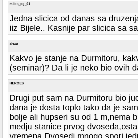
milos_pg_91
Jedna slicica od danas sa druzenja
iiz Bijele.. Kasnije par slicica sa s
alexa
Kakvo je stanje na Durmitoru, kakv
(seminar)? Da li je neko bio ovih
HEROES
Drugi put sam na Durmitoru bio ju
dana je dosta toplo tako da je s
bolje ali hupseri su od 1 m,nema 
medju stanice prvog dvoseda,ostalo
vremena.Dvosedi mnogo spori,jedn