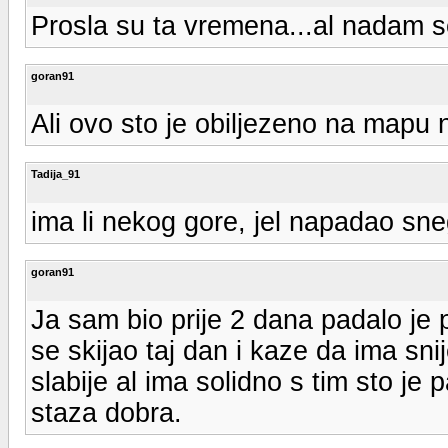
Prosla su ta vremena...al nadam s
goran91
Ali ovo sto je obiljezeno na mapu n
Tadija_91
ima li nekog gore, jel napadao sn
goran91
Ja sam bio prije 2 dana padalo je p
se skijao taj dan i kaze da ima sni
slabije al ima solidno s tim sto je
staza dobra.