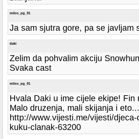
milos_pg_91
Ja sam sjutra gore, pa se javljam 
daki
Zelim da pohvalim akciju Snowhunte
Svaka cast
milos_pg_91
Hvala Daki u ime cijele ekipe! Fi
Malo druzenja, mali skijanja i eto...
http://www.vijesti.me/vijesti/djec
kuku-clanak-63200