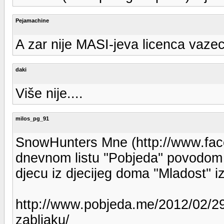
Pejamachine
A zar nije MASI-jeva licenca vazec
daki
Više nije....
milos_pg_91
SnowHunters Mne (http://www.f
dnevnom listu ''Pobjeda'' povodom 
djecu iz djecijeg doma ''Mladost'' iz 
http://www.pobjeda.me/2012/02/29
zabljaku/