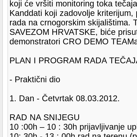
koji će vršiti monitoring toka tečaja,
Kanddati koji zadovolje kriterijum, 
rada na crnogorskim skijalištima. 
SAVEZOM HRVATSKE, biće prisutni
demonstratori CRO DEMO TEAMa
PLAN I PROGRAM RADA TEČAJA
- Praktični dio
1. Dan - Četvrtak 08.03.2012.
RAD NA SNIJEGU
10 :00h – 10 : 30h prijavljivanje up
10: 30h - 13 : 00h rad na terenu (