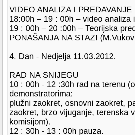
VIDEO ANALIZA I PREDAVANJE
18:00h – 19 : 00h – video analiza i
19 : 00h – 20 :00h – Teorijska pr
PONAŠANJA NA STAZI (M.Vukovi
4. Dan - Nedjelja 11.03.2012.
RAD NA SNIJEGU
10 : 00h - 12 :30h rad na terenu (o
demonstratorima:
plužni zaokret, osnovni zaokret, pa
zaokret, brzo vijuganje, terenska v
komisijom).
12 : 30h - 13 : 00h pauza.