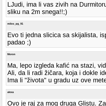
LJudi, ima li vas zivih na Durmitoru
sliku na 2m snega!!;)
milos_pg_91
Evo ti jedna slicica sa skijalista, i
padao ;)
Moron
Ma, lepo izgleda kafić na stazi, v
Ali, da li radi žičara, koja i dokle i
Ima li "života" u gradu uz ove mete
alexa
Ovo je raj za mog druga Glistu. Z