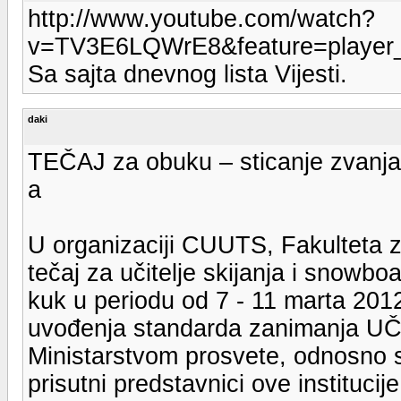
http://www.youtube.com/watch?
v=TV3E6LQWrE8&feature=player
Sa sajta dnevnog lista Vijesti.
daki
TEČAJ za obuku – sticanje zvanja
a
U organizaciji CUUTS, Fakulteta 
tečaj za učitelje skijanja i snowbo
kuk u periodu od 7 - 11 marta 201
uvođenja standarda zanimanja U
Ministarstvom prosvete, odnosno 
prisutni predstavnici ove institucij