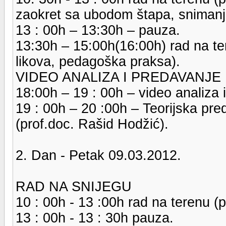
zaokret sa ubodom štapa, snimanje
13 : 00h – 13:30h – pauza.
13:30h – 15:00h(16:00h) rad na te
likova, pedagoška praksa).
VIDEO ANALIZA I PREDAVANJE
18:00h – 19 : 00h – video analiza i
19 : 00h – 20 :00h – Teorijska pr
(prof.doc. Rašid Hodžić).
2. Dan - Petak 09.03.2012.
RAD NA SNIJEGU
10 : 00h - 13 :00h rad na terenu (p
13 : 00h - 13 : 30h pauza.