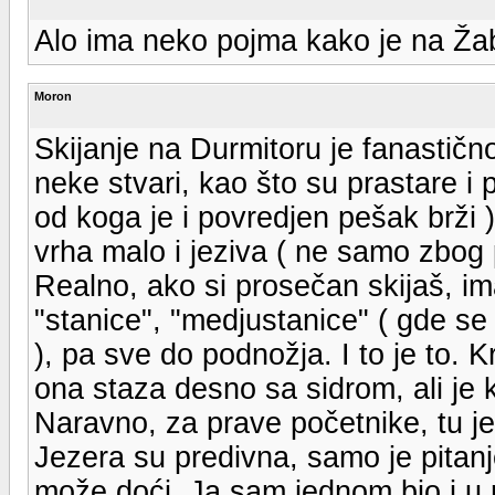
Alo ima neko pojma kako je na Ža
Moron
Skijanje na Durmitoru je fanastič
neke stvari, kao što su prastare i
od koga je i povredjen pešak brži )
vrha malo i jeziva ( ne samo zbog 
Realno, ako si prosečan skijaš, i
"stanice", "medjustanice" ( gde se
), pa sve do podnožja. I to je to. 
ona staza desno sa sidrom, ali je 
Naravno, za prave početnike, tu je
Jezera su predivna, samo je pitanj
može doći. Ja sam jednom bio i u m