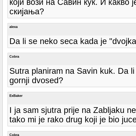
који вози на Савин кук. И какво 
скијања?
alexa
Da li se neko seca kada je "dvojka"
Cobra
Sutra planiram na Savin kuk. Da li 
gornji dvosed?
ExBaker
I ja sam sjutra prije na Zabljaku 
tako mi je rako drug koji je bio juce
Cobra