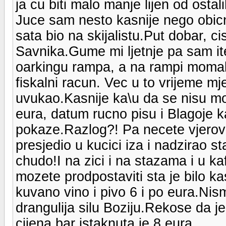
ja cu biti malo manje lijen od osta
Juce sam nesto kasnije nego obicn
sata bio na skijalistu.Put dobar, c
Savnika.Gume mi ljetnje pa sam ite
oarkingu rampa, a na rampi momak 
fiskalni racun. Vec u to vrijeme mj
uvukao.Kasnije ka\u da se nisu mog
eura, datum rucno pisu i Blagoje k
pokaze.Razlog?! Pa necete vjerova
presjedio u kucici iza i nadzirao st
chudo!I na zici i na stazama i u k
mozete prodpostaviti sta je bilo 
kuvano vino i pivo 6 i po eura.Nis
drangulija silu Boziju.Rekose da je
cijena bar istaknuta je 8 eura.