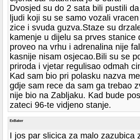
Dvosjed su do 2 sata bili pustili d
ljudi koji su se samo vozali vrace
zice i svuda guzva.Staze su drzale
kamenje u dijelu sa prves stanic
proveo na vrhu i adrenalina nije f
kasnije nisam osjecao.Bili su se poj
priroda i vjetar regulisao odmah c
Kad sam bio pri polasku nazva me p
gdje sam rece da sam ga trebao zv
nije bio na Zabljaku. Kad bude po
zateci 96-te vidjeno stanje.
ExBaker
I jos par slicica za malo zazubica 