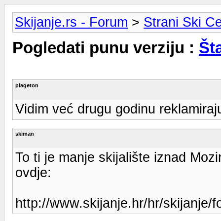
Skijanje.rs - Forum
>
Strani Ski Ce
Pogledati punu verziju :
Šta
plageton
Vidim već drugu godinu reklamiraju
skiman
To ti je manje skijalište iznad Mozirj
ovdje:
http://www.skijanje.hr/hr/skijanj