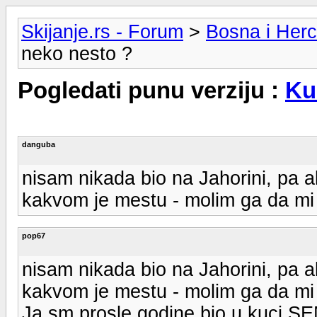
Skijanje.rs - Forum
>
Bosna i Her
neko nesto ?
Pogledati punu verziju :
Ku
danguba
nisam nikada bio na Jahorini, pa 
kakvom je mestu - molim ga da mi j
pop67
nisam nikada bio na Jahorini, pa 
kakvom je mestu - molim ga da mi j
Ja sm prosle godine bio u kuci SE