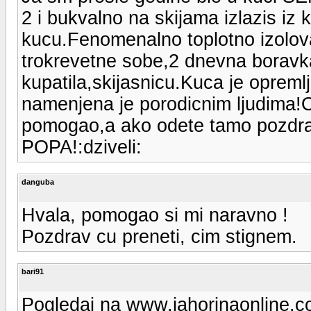
2 i bukvalno na skijama izlazis iz
kucu.Fenomenalno toplotno izolo
trokrevetne sobe,2 dnevna boravka,
kupatila,skijasnicu.Kuca je oprem
namenjena je porodicnim ljudima
pomogao,a ako odete tamo pozdrav
POPA!:dziveli:
danguba
Hvala, pomogao si mi naravno !
Pozdrav cu preneti, cim stignem.
bari91
Pogledaj na www.jahorinaonline.c