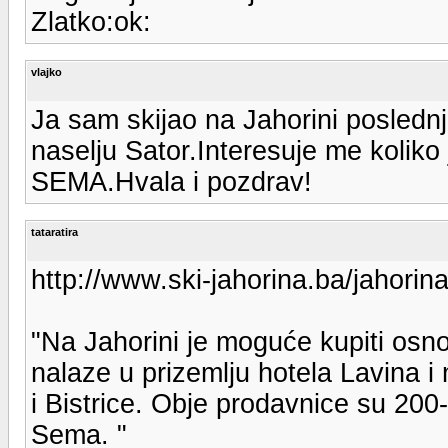
Zlatko:ok:
vlajko
Ja sam skijao na Jahorini poslednj
naselju Sator.Interesuje me koliko
SEMA.Hvala i pozdrav!
tataratira
http://www.ski-jahorina.ba/jahorin
"Na Jahorini je moguće kupiti os
nalaze u prizemlju hotela Lavina 
i Bistrice. Obje prodavnice su 200
Sema. "