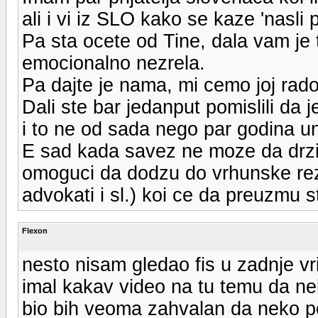
ali i vi iz SLO kako se kaze 'nasli p
Pa sta ocete od Tine, dala vam je t
emocionalno nezrela.
Pa dajte je nama, mi cemo joj rado p
Dali ste bar jedanput pomislili da 
i to ne od sada nego par godina u
E sad kada savez ne moze da drzi 
omoguci da dodzu do vrhunske rezul
advokati i sl.) koi ce da preuzmu s
Flexon
nesto nisam gledao fis u zadnje vr
imal kakav video na tu temu da n
bio bih veoma zahvalan da neko po