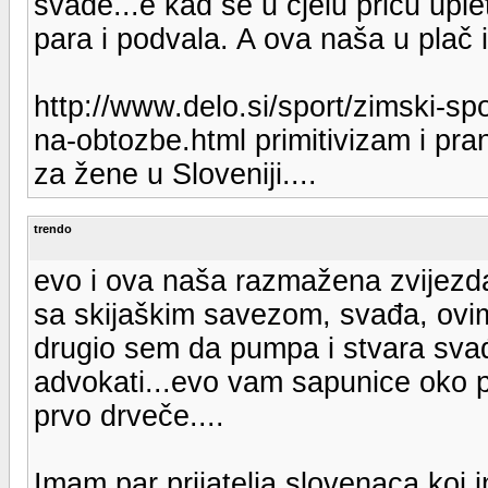
svađe...e kad se u cjelu priču upl
para i podvala. A ova naša u plač i
http://www.delo.si/sport/zimski-sp
na-obtozbe.html primitivizam i pra
za žene u Sloveniji....
trendo
evo i ova naša razmažena zvijezda 
sa skijaškim savezom, svađa, ovim
drugio sem da pumpa i stvara svađe
advokati...evo vam sapunice oko p
prvo drveče....
Imam par prijatelja slovenaca koi i