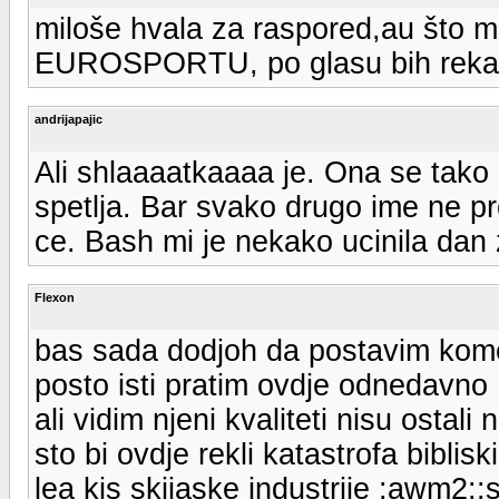
miloše hvala za raspored,au što 
EUROSPORTU, po glasu bih rekao d
andrijapajic
Ali shlaaaatkaaaa je. Ona se tako 
spetlja. Bar svako drugo ime ne pro
ce. Bash mi je nekako ucinila dan z
Flexon
bas sada dodjoh da postavim kom
posto isti pratim ovdje odnedavno
ali vidim njeni kvaliteti nisu ostali
sto bi ovdje rekli katastrofa biblisk
lea kis skijaske industrije :awm2: