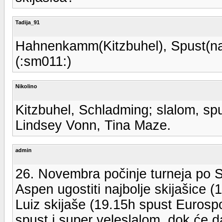
Tadija_91
Hahnenkamm(Kitzbuhel), Spust(nar
(:sm011:)
Nikolino
Kitzbuhel, Schladming; slalom, spu
Lindsey Vonn, Tina Maze.
admin
26. Novembra počinje turneja po S
Aspen ugostiti najbolje skijašice 
Luiz skijaše (19.15h spust Eurospo
spust i super veleslalom, dok će d