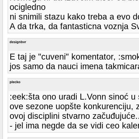
ocigledno
ni snimili stazu kako treba a evo d
A da trka, da fantasticna voznja S
designbvr
E taj je "cuveni" komentator, :smo
jos samo da nauci imena takmicar
plecko
:eek:šta ono uradi L.Vonn sinoć u 
ove sezone uopšte konkurenciju, z
ovoj disciplini stvarno začuđujuće..
- jel ima negde da se vidi ceo kale