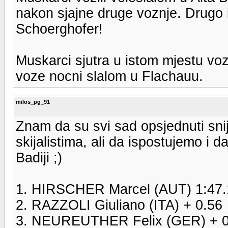
nakon sjajne druge voznje. Drugo i 
Schoerghofer!
Muskarci sjutra u istom mjestu vo
voze nocni slalom u Flachauu.
milos_pg_91
Znam da su svi sad opsjednuti sni
skijalistima, ali da ispostujemo i da
Badiji ;)
1. HIRSCHER Marcel (AUT) 1:47.
2. RAZZOLI Giuliano (ITA) + 0.56
3. NEUREUTHER Felix (GER) + 0