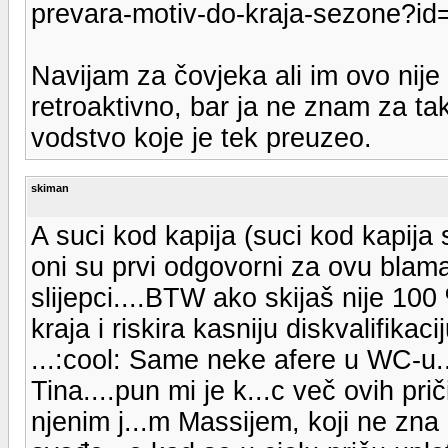
prevara-motiv-do-kraja-sezone?id=
Navijam za čovjeka ali im ovo nije 
retroaktivno, bar ja ne znam za tak
vodstvo koje je tek preuzeo.
skiman
A suci kod kapija (suci kod kapija su
oni su prvi odgovorni za ovu blama
slijepci....BTW ako skijaš nije 100
kraja i riskira kasniju diskvalifika
...:cool: Same neke afere u WC-u.
Tina....pun mi je k...c več ovih p
njenim j...m Massijem, koji ne zna