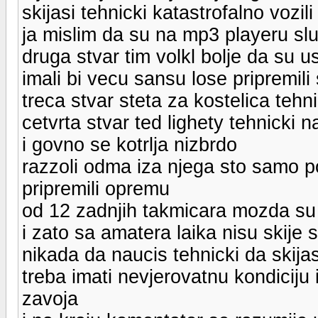
skijasi tehnicki katastrofalno vozili
ja mislim da su na mp3 playeru sl
druga stvar tim volkl bolje da su us
imali bi vecu sansu lose pripremili 
treca stvar steta za kostelica tehni
cetvrta stvar ted lighety tehnicki n
i govno se kotrlja nizbrdo
razzoli odma iza njega sto samo po
pripremili opremu
od 12 zadnjih takmicara mozda su 
i zato sa amatera laika nisu skije
nikada da naucis tehnicki da skija
treba imati nevjerovatnu kondiciju 
zavoja