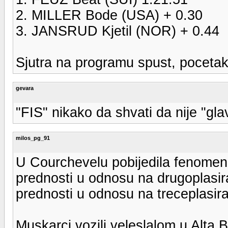
2. MILLER Bode (USA) + 0.30
3. JANSRUD Kjetil (NOR) + 0.44
Sjutra na programu spust, pocetak
gevara
"FIS" nikako da shvati da nije "g
milos_pg_91
U Courchevelu pobijedila fenomen
prednosti u odnosu na drugoplasir
prednosti u odnosu na treceplasira
Muskarci vozili veleslalom u Alta B