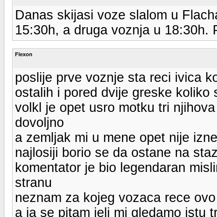
Danas skijasi voze slalom u Flacha
15:30h, a druga voznja u 18:30h.
Flexon
poslije prve voznje sta reci ivica k
ostalih i pored dvije greske koliko
volkl je opet usro motku tri njihov
dovoljno
a zemljak mi u mene opet nije iznen
najlosiji borio se da ostane na staz
komentator je bio legendaran mis
stranu
neznam za kojeg vozaca rece ovo 
a ja se pitam jeli mi gledamo istu t