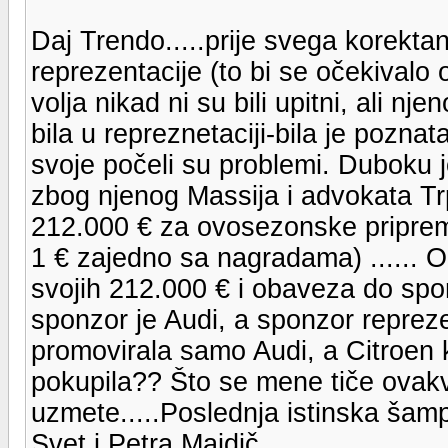
Daj Trendo.....prije svega korektan
reprezentacije (to bi se očekivalo 
volja nikad ni su bili upitni, ali nje
bila u repreznetaciji-bila je pozna
svoje počeli su problemi. Duboku 
zbog njenog Massija i advokata Trpin
212.000 € za ovosezonske priprem
1 € zajedno sa nagradama) ...... OK
svojih 212.000 € i obaveza do spon
sponzor je Audi, a sponzor repreze
promovirala samo Audi, a Citroen k
pokupila?? Što se mene tiče ova
uzmete.....Poslednja istinska šamp
Svet i Petra Majdič......