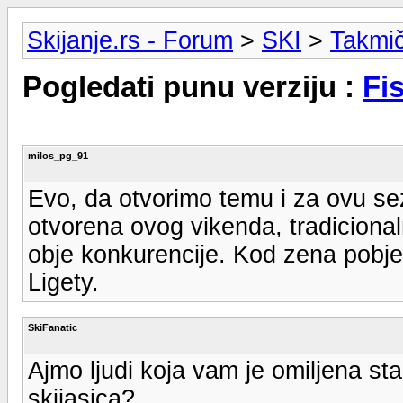
Skijanje.rs - Forum
>
SKI
>
Takmi
Pogledati punu verziju :
Fi
milos_pg_91
Evo, da otvorimo temu i za ovu s
otvorena ovog vikenda, tradiciona
obje konkurencije. Kod zena pobj
Ligety.
SkiFanatic
Ajmo ljudi koja vam je omiljena staz
skijasica?