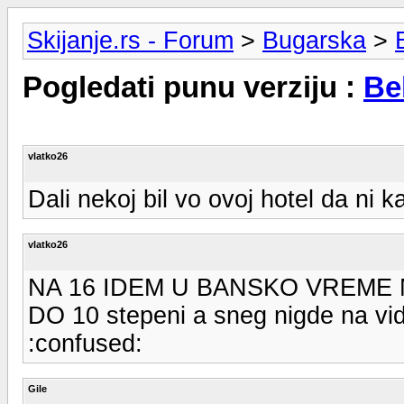
Skijanje.rs - Forum
>
Bugarska
>
Pogledati punu verziju :
Be
vlatko26
Dali nekoj bil vo ovoj hotel da ni 
vlatko26
NA 16 IDEM U BANSKO VREME
DO 10 stepeni a sneg nigde na vi
:confused:
Gile