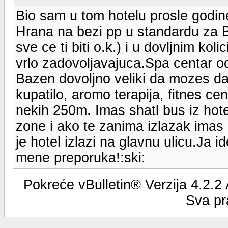
Bio sam u tom hotelu prosle godine
Hrana na bezi pp u standardu za B
sve ce ti biti o.k.) i u dovljnim k
vrlo zadovoljavajuca.Spa centar o
Bazen dovoljno veliki da mozes da 
kupatilo, aromo terapija, fitnes ce
nekih 250m. Imas shatl bus iz hote
zone i ako te zanima izlazak imas 
je hotel izlazi na glavnu ulicu.Ja 
mene preporuka!:ski:
Pokreće vBulletin® Verzija 4.2.2
Sva pr