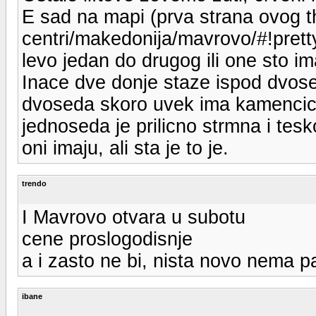
E sad na mapi (prva strana ovog the
centri/makedonija/mavrovo/#!prett
levo jedan do drugog ili one sto im
Inace dve donje staze ispod dvose
dvoseda skoro uvek ima kamencica 
jednoseda je prilicno strmna i tesk
oni imaju, ali sta je to je.
trendo
I Mavrovo otvara u subotu
cene proslogodisnje
a i zasto ne bi, nista novo nema pa
ibane