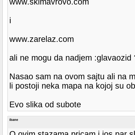
www.skimavrovo.com
i
www.zarelaz.com
ali ne mogu da nadjem :glavaozid ?
Nasao sam na ovom sajtu ali na m
li postoji neka mapa na kojoj su 
Evo slika od subote
ibane
O ovim stazama pricam i jos par sl