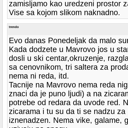
zamisljamo kao uredzeni prostor z
Vise sa kojom slikom naknadno.
trendo
Evo danas Ponedeljak da malo sum
Kada dodzete u Mavrovo jos u start
dosli u ski centar,okruzenje, raz
sa cenovnikom, tri saltera za proda
nema ni reda, itd.
Tacnije na Mavrovo nema reda nigd
znaci da je puno ljudi) a na zicara
potrebe od redara da uvode red. Na 
zicarama i tu su da ti se nadzu za 
iznenadzen. Nema vike, galame, ga