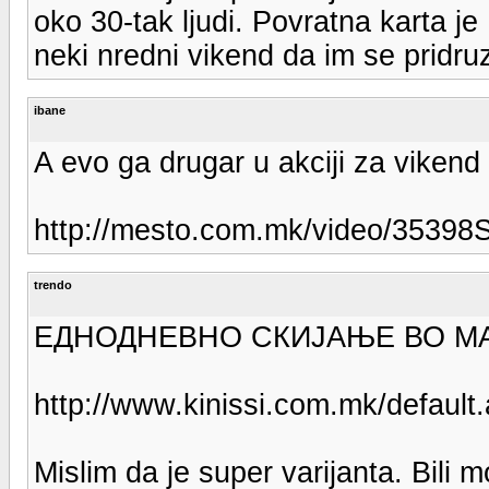
oko 30-tak ljudi. Povratna karta je 
neki nredni vikend da im se pridru
ibane
A evo ga drugar u akciji za vikend 
http://mesto.com.mk/video/3539
trendo
ЕДНОДНЕВНО СКИЈАЊЕ ВО М
http://www.kinissi.com.mk/defaul
Mislim da je super varijanta. Bili mo