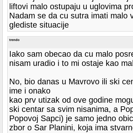
liftovi malo ostupaju u uglovima prot
Nadam se da cu sutra imati malo
glediste situacije
trendo
Iako sam obecao da cu malo posre
nisam uradio i to mi ostaje kao ma
No, bio danas u Mavrovo ili ski c
ime i onako
kao prv utizak od ove godine mog
ski centar sa svim nisanima, a Pop
Popovoj Sapci) je samo jedno obic
zbor o Sar Planini, koja ima stva