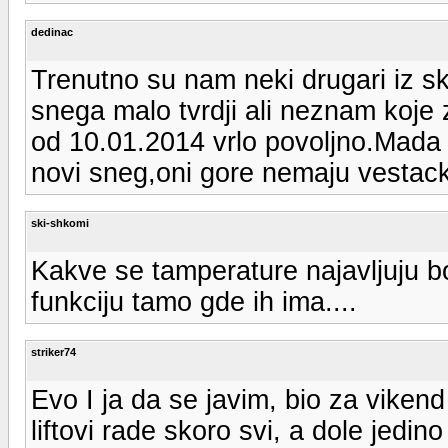
dedinac
Trenutno su nam neki drugari iz s
snega malo tvrdji ali neznam koje 
od 10.01.2014 vrlo povoljno.Mada 
novi sneg,oni gore nemaju vestac
ski-shkomi
Kakve se tamperature najavljuju b
funkciju tamo gde ih ima....
striker74
Evo I ja da se javim, bio za vikend
liftovi rade skoro svi, a dole jedi