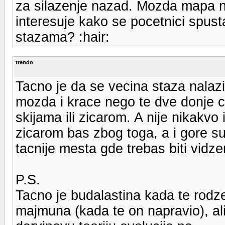
za silazenje nazad. Mozda mapa ne 
interesuje kako se pocetnici spus
stazama? :hair:
trendo
Tacno je da se vecina staza nalazi
mozda i krace nego te dve donje cr
skijama ili zicarom. A nije nikakvo 
zicarom bas zbog toga, a i gore su 
tacnije mesta gde trebas biti vidze
P.S.
Tacno je budalastina kada te rodz
majmuna (kada te on napravio), al