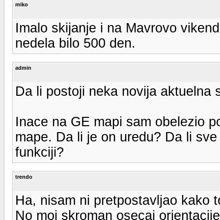
miko
Imalo skijanje i na Mavrovo vikend
nedela bilo 500 den.
admin
Da li postoji neka novija aktueln
Inace na GE mapi sam obelezio po
mape. Da li je on uredu? Da li sve o
funkciji?
trendo
Ha, nisam ni pretpostavljao kako t
No moj skroman osecaj orientacije k