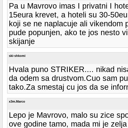
Pa u Mavrovo imas I privatni I hot
15eura krevet, a hoteli su 30-50eur
koji se ne naplacuje ali vikendom 
pude popunjen, ako te jos nesto vis
skijanje
ski-shkomi
Hvala puno STRIKER.... nikad nis
da odem sa drustvom.Cuo sam puno
tako.Za smestaj cu jos da se infor
x3m.Marco
Lepo je Mavrovo, malo su zice spor
ove godine tamo, mada mi je zelj