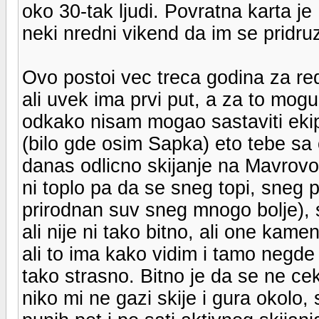
oko 30-tak ljudi. Povratna karta je 
neki nredni vikend da im se pridru
Ovo postoi vec treca godina za re
ali uvek ima prvi put, a za to mogu
odkako nisam mogao sastaviti eki
(bilo gde osim Sapka) eto tebe sa 
danas odlicno skijanje na Mavrovo
ni toplo pa da se sneg topi, sneg p
prirodnan suv sneg mnogo bolje), 
ali nije ni tako bitno, ali one kam
ali to ima kako vidim i tamo negde u
tako strasno. Bitno je da se ne ce
niko mi ne gazi skije i gura okolo,