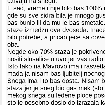
uzivaju na snegu.
E sad, vreme i nije bilo bas 100% 
gde su sve sidra bila je mnogo gus
bas bunio ili da mu je bas smetalo.
staze izmedzu dva dvoseda. Inace 
bilo potrebe, a pricao jece sa cov
oba.
Negde oko 70% staza je pokriven
nositi slusalice u uvo jer vas rad
Isto tako na Mavrovo ima i rasvetl
mada ja nisam bas ljubitelj nocnog
Snega ima i to bas dosta. Nisam ba
staza jer je sneg bio gas mek (sto i
mekog snega su ledene ploce pose
sto je posebno doslo do izrazaja k