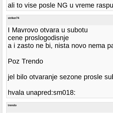
ali to vise posle NG u vreme raspu
striker74
I Mavrovo otvara u subotu
cene proslogodisnje
a i zasto ne bi, nista novo nema pa
Poz Trendo
jel bilo otvaranje sezone prosle su
hvala unapred:sm018:
trendo