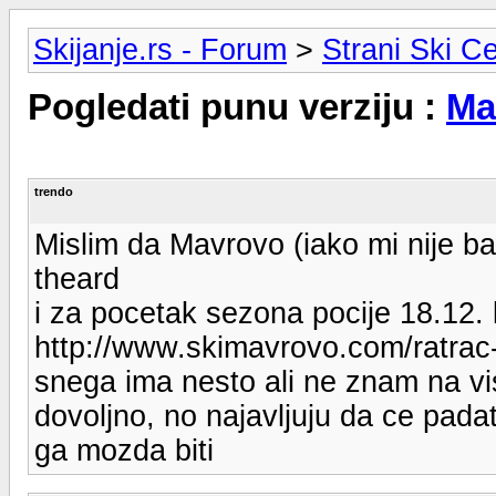
Skijanje.rs - Forum
>
Strani Ski Ce
Pogledati punu verziju :
Ma
trendo
Mislim da Mavrovo (iako mi nije b
theard
i za pocetak sezona pocije 18.12. k
http://www.skimavrovo.com/ratrac
snega ima nesto ali ne znam na vi
dovoljno, no najavljuju da ce padat
ga mozda biti