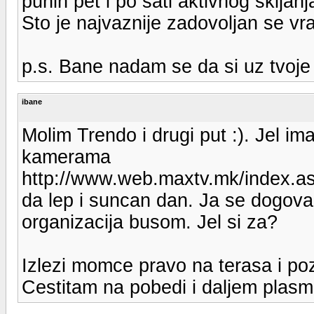
punih pet i po sati aktivnog skijan
Sto je najvaznije zadovoljan se vra
p.s. Bane nadam se da si uz tvoje p
ibane
Molim Trendo i drugi put :). Jel i
kamerama
http://www.web.maxtv.mk/index.a
da lep i suncan dan. Ja se dogov
organizacija busom. Jel si za?
Izlezi momce pravo na terasa i pozd
Cestitam na pobedi i daljem plasma