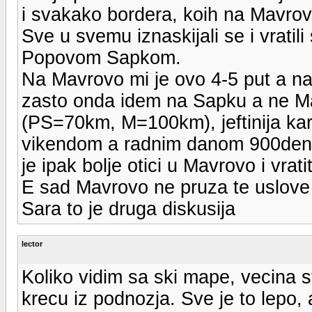
i svakako bordera, koih na Mavrov
Sve u svemu iznaskijali se i vratili
Popovom Sapkom.
Na Mavrovo mi je ovo 4-5 put a na 
zasto onda idem na Sapku a ne Mav
(PS=70km, M=100km), jeftinija k
vikendom a radnim danom 900den), 
je ipak bolje otici u Mavrovo i vrat
E sad Mavrovo ne pruza te uslove fr
Sara to je druga diskusija
lector
Koliko vidim sa ski mape, vecina st
krecu iz podnozja. Sve je to lepo, 