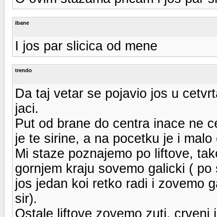
ibane
I jos par slicica od mene
trendo
Da taj vetar se pojavio jos u cetv
jaci.
Put od brane do centra inace ne ces
je te sirine, a na pocetku je i malo
Mi staze poznajemo po liftove, tako
gornjem kraju sovemo galicki ( po s
jos jedan koi retko radi i zovemo ga
sir).
Ostale liftove zovemo zuti, crveni i