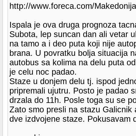
http://www.foreca.com/Makedonij
Ispala je ova druga prognoza tacna
Subota, lep suncan dan ali vetar u
na tamo a i deo puta koji nije aut
brana. U povratku bolja situacija n
autobus sa kolima na delu puta od 
je celu noc padao.
Staze u donjem delu tj. ispod jed
pripremali ujutru. Posto je padao s
drzala do 11h. Posle toga su se poj
Zato smo presli na stazu Galicnik
dve izdvojene staze. Pokusavam 