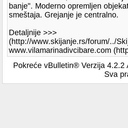
banje". Moderno opremljen objek
smeštaja. Grejanje je centralno.
Detaljnije >>>
(http://www.skijanje.rs/forum/../S
www.vilamarinadivcibare.com (http
Pokreće vBulletin® Verzija 4.2.2
Sva pr