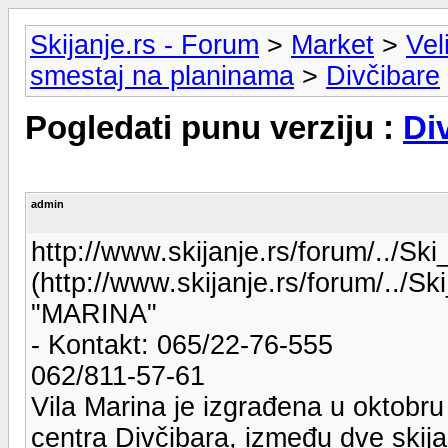
Skijanje.rs - Forum
>
Market
>
Vel
smestaj na planinama
>
Divčibare
Pogledati punu verziju :
Di
admin
http://www.skijanje.rs/forum/../Sk
(http://www.skijanje.rs/forum/../Sk
"MARINA"
- Kontakt: 065/22-76-555
062/811-57-61
Vila Marina je izgrađena u oktobr
centra Divčibara, između dve skij