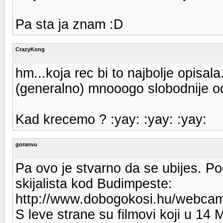
Pa sta ja znam :D
CrazyKong
hm...koja rec bi to najbolje opisa
(generalno) mnooogo slobodnije o
Kad krecemo ? :yay: :yay: :yay:
goranvu
Pa ovo je stvarno da se ubijes. Po
skijalista kod Budimpeste:
http://www.dobogokosi.hu/webca
S leve strane su filmovi koji u 14