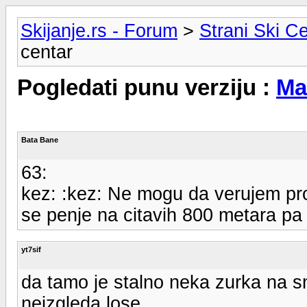
Skijanje.rs - Forum
>
Strani Ski Ce
centar
Pogledati punu verziju :
Ma
Bata Bane
63:
kez: :kez: Ne mogu da verujem pro
se penje na citavih 800 metara pa v
yt7sif
da tamo je stalno neka zurka na s
neizgleda lose...