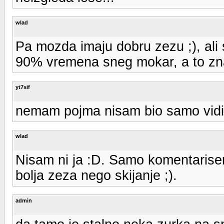
wlad
Pa mozda imaju dobru zezu ;), ali
90% vremena sneg mokar, a to znaci
yt7sif
nemam pojma nisam bio samo vidi
wlad
Nisam ni ja :D. Samo komentarisem
bolja zeza nego skijanje ;).
admin