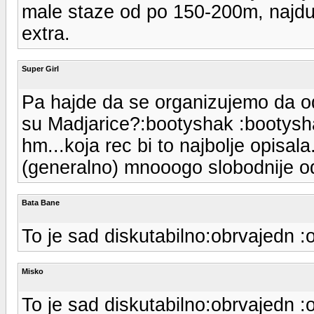
male staze od po 150-200m, najduza
extra.
Super Girl
Pa hajde da se organizujemo da od
su Madjarice?:bootyshak :bootysh
hm...koja rec bi to najbolje opisa
(generalno) mnooogo slobodnije o
Bata Bane
To je sad diskutabilno:obrvajedn :
Misko
To je sad diskutabilno:obrvajedn :