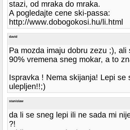
stazi, od mraka do mraka.
A pogledajte cene ski-passa:
http://www.dobogokosi.hu/li.html
david
Pa mozda imaju dobru zezu ;), ali
90% vremena sneg mokar, a to znaci
Ispravka ! Nema skijanja! Lepi se s
ulepljen!!;)
stanislaw
da li se sneg lepi ili ne sada mi ni
?!