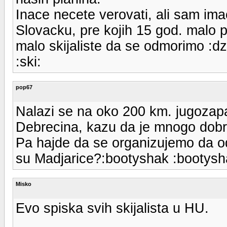
Inace necete verovati, ali sam ima
Slovacku, pre kojih 15 god. malo 
malo skijaliste da se odmorimo :dzi
:ski:
pop67
Nalazi se na oko 200 km. jugozap
Debrecina, kazu da je mnogo dob
Pa hajde da se organizujemo da od
su Madjarice?:bootyshak :bootysh
Misko
Evo spiska svih skijalista u HU.