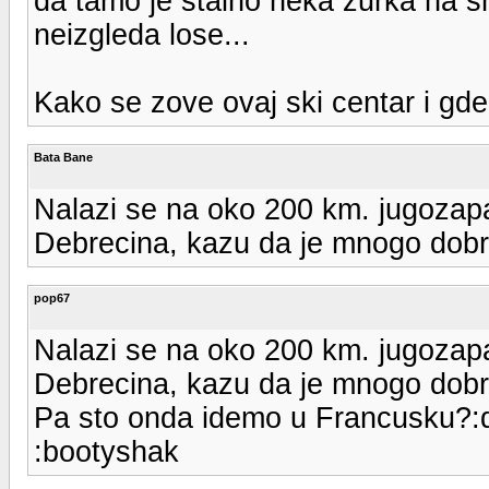
da tamo je stalno neka zurka na s
neizgleda lose...
Kako se zove ovaj ski centar i gd
Bata Bane
Nalazi se na oko 200 km. jugozap
Debrecina, kazu da je mnogo dob
pop67
Nalazi se na oko 200 km. jugozap
Debrecina, kazu da je mnogo dob
Pa sto onda idemo u Francusku?:d
:bootyshak