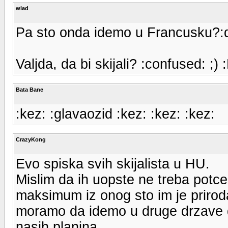
wlad
Pa sto onda idemo u Francusku?:d
Valjda, da bi skijali? :confused: ;) 
Bata Bane
:kez: :glavaozid :kez: :kez: :kez:
CrazyKong
Evo spiska svih skijalista u HU.
Mislim da ih uopste ne treba potcen
maksimum iz onog sto im je priroda
moramo da idemo u druge drzave da 
nasih planina.