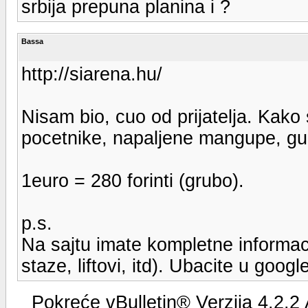
srbija prepuna planina i ?
Bassa
http://siarena.hu/
Nisam bio, cuo od prijatelja. Kako 
pocetnike, napaljene mangupe, gur
1euro = 280 forinti (grubo).
p.s.
Na sajtu imate kompletne informaci
staze, liftovi, itd). Ubacite u googl
Pokreće vBulletin® Verzija 4.2.2