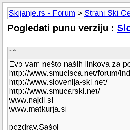
Skijanje.rs - Forum
>
Strani Ski Ce
Pogledati punu verziju :
Sl
sash
Evo vam nešto naših linkova za 
http://www.smucisca.net/forum/in
http://www.slovenija-ski.net/
http://www.smucarski.net/
www.najdi.si
www.matkurja.si
pozdrav,Sašol