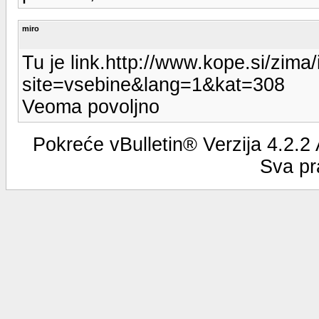
miro
Tu je link.http://www.kope.si/zima
site=vsebine&lang=1&kat=308
Veoma povoljno
Pokreće vBulletin® Verzija 4.2.2
Sva pr