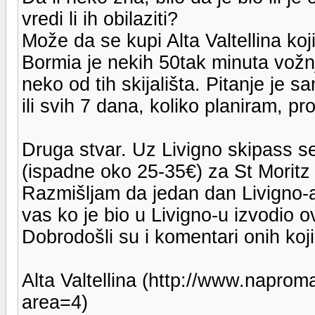
vredi li ih obilaziti?
Može da se kupi Alta Valtellina koj
Bormia je nekih 50tak minuta vožn
neko od tih skijališta. Pitanje je s
ili svih 7 dana, koliko planiram, pr
Druga stvar. Uz Livigno skipass s
(ispadne oko 25-35€) za St Moritz 
Razmišljam da jedan dan Livigno-a 
vas ko je bio u Livigno-u izvodio o
Dobrodošli su i komentari onih koji 
Alta Valtellina (http://www.naprom
area=4)