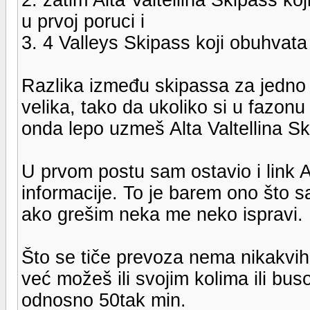
u prvoj poruci i
3. 4 Valleys Skipass koji obuhvata č
Razlika između skipassa za jedno od
velika, tako da ukoliko si u fazonu
onda lepo uzmeš Alta Valtellina Sk
U prvom postu sam ostavio i link A
informacije. To je barem ono što s
ako grešim neka me neko ispravi.
Što se tiče prevoza nema nikakvih
već možeš ili svojim kolima ili bu
odnosno 50tak min.