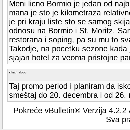
Meni licno Bormio je jedan od najb
mana je sto je kilometraza relativ
je pri kraju liste sto se samog skija
odnosu na Bormio i St. Moritz. Sa
restorana i soping, pa su mu to sv
Takodje, na pocetku sezone kada 
sjajan hotel za veoma pristojne par
chaghaboo
Taj promo period i planiram da isk
smeštaj do 20. decembra i od 26. m
Pokreće vBulletin® Verzija 4.2.2
Sva pr