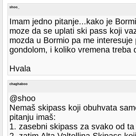
shoo_
Imam jedno pitanje...kako je Bor
moze da se uplati ski pass koji vaz
mozda u Bormio pa me interesuje 
gondolom, i koliko vremena treba 
Hvala
chaghaboo
@shoo
Nemaš skipass koji obuhvata samo t
pitanju imaš:
1. zasebni skipass za svako od ta 
2. zatim Alta Valtellina Skipass ko