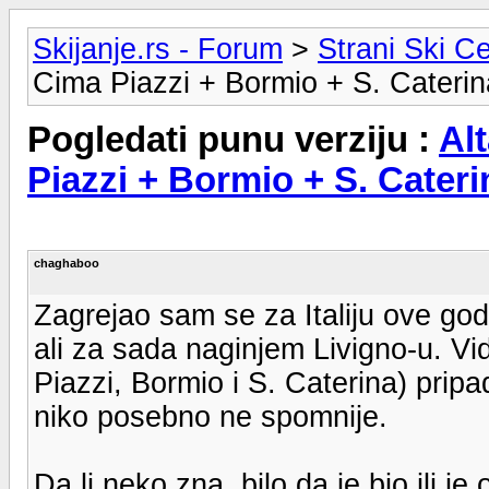
Skijanje.rs - Forum
>
Strani Ski Ce
Cima Piazzi + Bormio + S. Caterin
Pogledati punu verziju :
Alt
Piazzi + Bormio + S. Cateri
chaghaboo
Zagrejao sam se za Italiju ove god
ali za sada naginjem Livigno-u. Vid
Piazzi, Bormio i S. Caterina) pripad
niko posebno ne spomnije.
Da li neko zna, bilo da je bio ili je