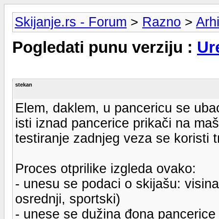
Skijanje.rs - Forum
>
Razno
>
Arh
Pogledati punu verziju :
Ur
stekan
Elem, daklem, u pancericu se ubac
isti iznad pancerice prikači na maš
testiranje zadnjeg veza se koristi 
Proces otprilike izgleda ovako:
- unesu se podaci o skijašu: visina,
osrednji, sportski)
- unese se dužina đona panceric