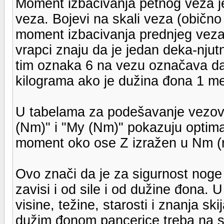
Moment izbacivanja petnog veza j
veza. Bojevi na skali veza (obično o
moment izbacivanja prednjeg veza
vrapci znaju da je jedan deka-nju
tim oznaka 6 na vezu označava da p
kilograma ako je dužina đona 1 me
U tabelama za podešavanje vezov
(Nm)" i "My (Nm)" pokazuju optimaln
moment oko ose Z izražen u Nm (n
Ovo znači da je za sigurnost noge
zavisi i od sile i od dužine đona. 
visine, težine, starosti i znanja skij
dužim đonom pancerice treba na sk