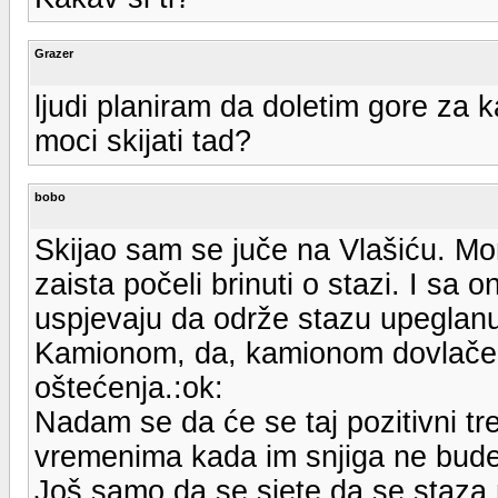
Grazer
ljudi planiram da doletim gore za k
moci skijati tad?
bobo
Skijao sam se juče na Vlašiću. Mor
zaista počeli brinuti o stazi. I sa
uspjevaju da održe stazu upeglanu
Kamionom, da, kamionom dovlače sn
oštećenja.:ok:
Nadam se da će se taj pozitivni tre
vremenima kada im snjiga ne bude
Još samo da se sjete da se staza m