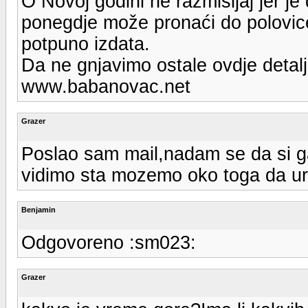
O Novoj godini ne razmišljaj jer je
ponegdje može pronaći do polovice
potpuno izdata.
Da ne gnjavimo ostale ovdje detalj
www.babanovac.net
Grazer
Poslao sam mail,nadam se da si ga
vidimo sta mozemo oko toga da u
Benjamin
Odgovoreno :sm023:
Grazer