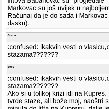
liftova Babanovac su "progledale" n
Markovac su još uvijek u najbolje
Računaj da je do sada i Markovac "
dasku).
Grazer
:confused: ikakvih vesti o vlasicu,d
stazama???????
bobo
:confused: ikakvih vesti o vlasicu,d
stazama???????
Ako si u tolikoj krizi idi na Kupres
tvrđe staze, ali bože moj, naoštri s
minuta do lifta na Kupresu, dalje je