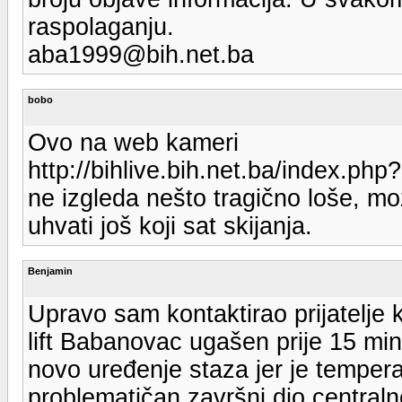
raspolaganju.
aba1999@bih.net.ba
bobo
Ovo na web kameri
http://bihlive.bih.net.ba/index.php
ne izgleda nešto tragično loše, m
uhvati još koji sat skijanja.
Benjamin
Upravo sam kontaktirao prijatelje 
lift Babanovac ugašen prije 15 min
novo uređenje staza jer je temper
problematičan završni dio centraln