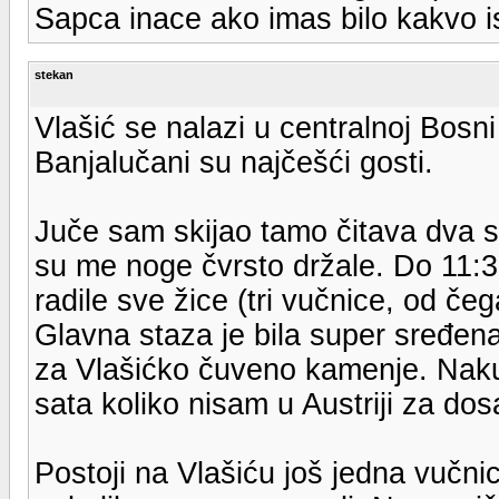
Sapca inace ako imas bilo kakvo is
stekan
Vlašić se nalazi u centralnoj Bosn
Banjalučani su najčešći gosti.
Juče sam skijao tamo čitava dva sa
su me noge čvrsto držale. Do 11:30
radile sve žice (tri vučnice, od če
Glavna staza je bila super sređena
za Vlašićko čuveno kamenje. Naku
sata koliko nisam u Austriji za dos
Postoji na Vlašiću još jedna vučn