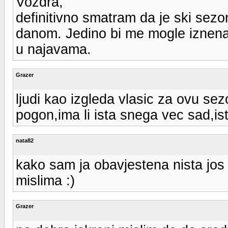
Vozdra,
definitivno smatram da je ski sez
danom. Jedino bi me mogle iznena
u najavama.
Grazer
ljudi kao izgleda vlasic za ovu se
pogon,ima li ista snega vec sad,i
nata82
kako sam ja obavjestena nista jos
mislima :)
Grazer