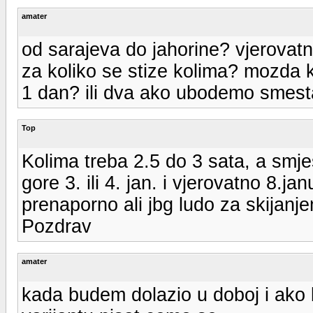
amater
od sarajeva do jahorine? vjerovat
za koliko se stize kolima? mozda 
1 dan? ili dva ako ubodemo smestaj
Top
Kolima treba 2.5 do 3 sata, a smjes
gore 3. ili 4. jan. i vjerovatno 8.ja
prenaporno ali jbg ludo za skijanj
Pozdrav
amater
kada budem dolazio u doboj i ak