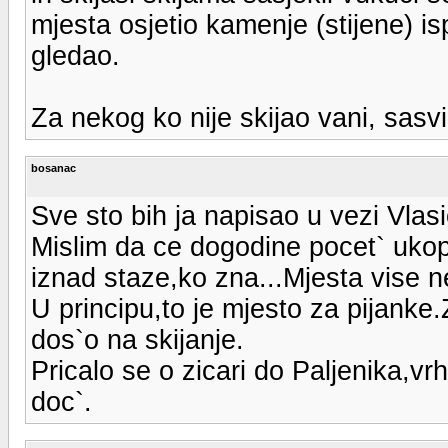
mjesta osjetio kamenje (stijene) is
gledao.
Za nekog ko nije skijao vani, sasvi
bosanac
Sve sto bih ja napisao u vezi Vlas
Mislim da ce dogodine pocet` ukopa
iznad staze,ko zna...Mjesta vise n
U principu,to je mjesto za pijanke.
dos`o na skijanje.
Pricalo se o zicari do Paljenika,vr
doc`.