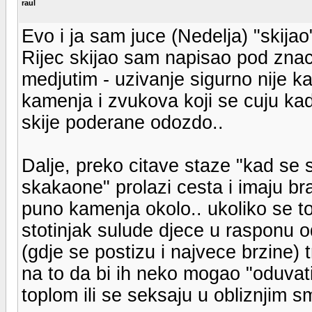
raul
Evo i ja sam juce (Nedelja) "skijao
Rijec skijao sam napisao pod znaci
medjutim - uzivanje sigurno nije ka
kamenja i zvukova koji se cuju kad
skije poderane odozdo..
Dalje, preko citave staze "kad se 
skakaone" prolazi cesta i imaju b
puno kamenja okolo.. ukoliko se to
stotinjak sulude djece u rasponu o
(gdje se postizu i najvece brzine)
na to da bi ih neko mogao "oduvati"
toplom ili se seksaju u obliznjim s