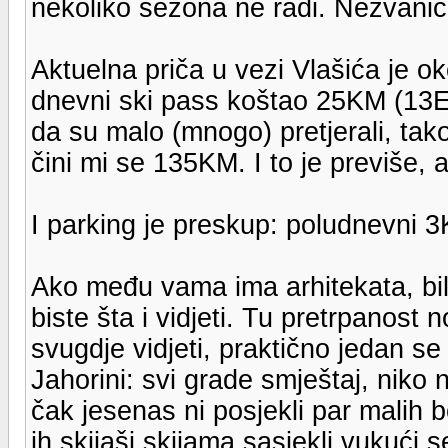
nekoliko sezona ne radi. Nezvaničn
Aktuelna priča u vezi Vlašića je ok
dnevni ski pass koštao 25KM (13E)
da su malo (mnogo) pretjerali, ta
čini mi se 135KM. I to je previše, a
I parking je preskup: poludnevni 
Ako među vama ima arhitekata, bilo
biste šta i vidjeti. Tu pretrpanost
svugdje vidjeti, praktično jedan se 
Jahorini: svi grade smještaj, niko 
čak jesenas ni posjekli par malih b
ih skijaši skijama sasjekli vukući