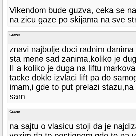
Vikendom bude guzva, ceka se na z
na zicu gaze po skijama na sve st
Grazer
znavi najbolje doci radnim danima
sta mene sad zanima,koliko je duga
II a koliko je duga na liftu marko
tacke dokle izvlaci lift pa do samo
imam,i gde to put prelazi stazu,na 
sam
Grazer
na sajtu o vlasicu stoji da je naj
vozim da to postignem,gde to na v