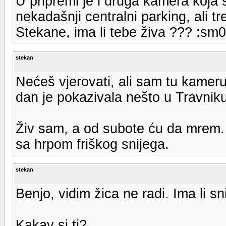
U pripremi je i druga kamera koja
nekadašnji centralni parking, ali tre
Stekane, ima li tebe živa ??? :sm
stekan
Nećeš vjerovati, ali sam tu kameru
dan je pokazivala nešto u Travniku
Živ sam, a od subote ću da mrem. 
sa hrpom friškog snijega.
stekan
Benjo, vidim žica ne radi. Ima li sn
Kakav si ti?