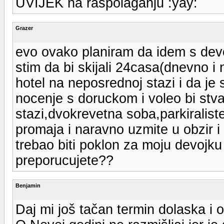
UVIJEK na raspolaganju :yay:
Grazer
evo ovako planiram da idem s dev
stim da bi skijali 24casa(dnevno 
hotel na neposrednoj stazi i da je
nocenje s doruckom i voleo bi stva
stazi,dvokrevetna soba,parkiraliste
promaja i naravno uzmite u obzir 
trebao biti poklon za moju devojku p
preporucujete??
Benjamin
Daj mi još tačan termin dolaska i 