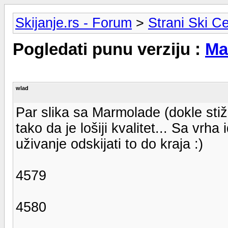
Skijanje.rs - Forum
>
Strani Ski Ce
Pogledati punu verziju :
Ma
wlad
Par slika sa Marmolade (dokle stiž
tako da je lošiji kvalitet... Sa vr
uživanje odskijati to do kraja :)
4579
4580