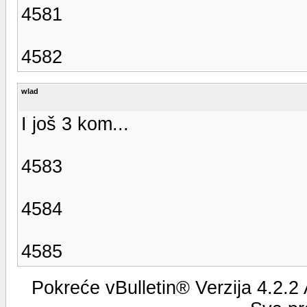
4581
4582
wlad
I još 3 kom...
4583
4584
4585
Pokreće vBulletin® Verzija 4.2.2