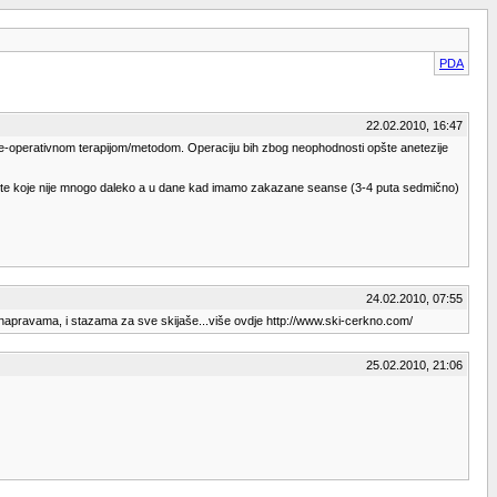
PDA
22.02.2010, 16:47
m ne-operativnom terapijom/metodom. Operaciju bih zbog neophodnosti opšte anetezije
lište koje nije mnogo daleko a u dane kad imamo zakazane seanse (3-4 puta sedmično)
24.02.2010, 07:55
im napravama, i stazama za sve skijaše...više ovdje http://www.ski-cerkno.com/
25.02.2010, 21:06