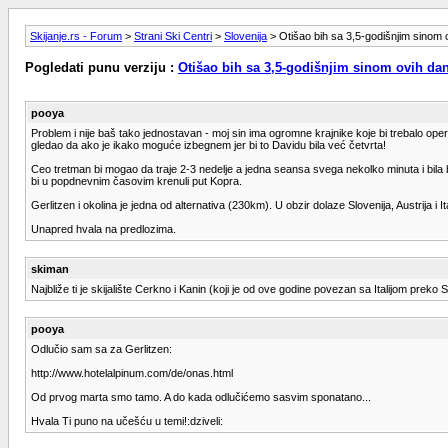
Skijanje.rs - Forum
>
Strani Ski Centri
>
Slovenija
> Otišao bih sa 3,5-godišnjim sinom 
Pogledati punu verziju :
Otišao bih sa 3,5-godišnjim sinom ovih dan
pooya
Problem i nije baš tako jednostavan - moj sin ima ogromne krajnike koje bi trebalo op
gledao da ako je ikako moguće izbegnem jer bi to Davidu bila već četvrta!
Ceo tretman bi mogao da traje 2-3 nedelje a jedna seansa svega nekolko minuta i bil
bi u popdnevnim časovim krenuli put Kopra.
Gerlitzen i okolina je jedna od alternativa (230km). U obzir dolaze Slovenija, Austrija i Ita
Unapred hvala na predlozima.
skiman
Najbliže ti je skijalište Cerkno i Kanin (koji je od ove godine povezan sa Italijom pr
pooya
Odlučio sam sa za Gerlitzen:
http://www.hotelalpinum.com/de/onas.html
Od prvog marta smo tamo. A do kada odlučićemo sasvim sponatano...
Hvala Ti puno na učešću u temi!:dziveli: