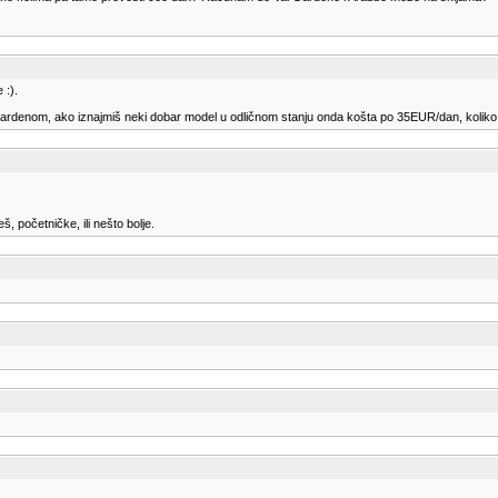
 :).
Gardenom, ako iznajmiš neki dobar model u odličnom stanju onda košta po 35EUR/dan, koliko je 
, početničke, ili nešto bolje.