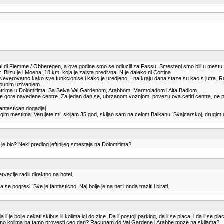
u Val di Fiemme / Obberegen, a ove godine smo se odlucili za Fassu. Smesteni smo bili u mestu
 Blizu je i Moena, 18 km, koja je zaista predivna. NIje daleko ni Cortina.
 Neverovatno kako sve funkcionise i kako je uredjeno. I na kraju dana staze su kao s jutra. R
 punim uzivanjem.
centrima u Dolomitima. Sa Selva Val Gardenom, Arabbom, Marmoladom i Alta Badiom.
je gore navedene centre. Za jedan dan se, ubrzanom voznjom, povezu ova cetiri centra, ne pona
antastican dogadjaj.
rugim mestima. Verujete mi, skijam 35 god, skijao sam na celom Balkanu, Svajcarskoj, drugim cen
o je bio? Neki predlog jeftinijeg smestaja na Dolomitima?
vacije radili direktno na hotel.
 pogresi. Sve je fantasticno. Naj bolje je na net i onda traziti i birati.
 bolje cekati skibus ili kolima ici do zice. Da li postoji parking, da li se placa, i da li s
krenuti rano kolima pa tamo provesti ceo dan? Racunam do Val Gardene i Arabbe moze na skijama?