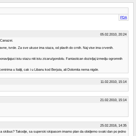
PDA
05.02.2010, 20:24
 Canazei.
avne, tvrde. Za sve ukuse ima staza, od plavih do crnih. Naj vise ima crvenih.
vljajuci istu stazu niti istu zicaru/gondolu. Fantastican dozivljaj izmedju ogromnih
trima u Italiji, cak i u Libanu kod Berjuta, ali Dolomita nema nigde.
11.02.2010, 15:14
21.02.2010, 15:14
25.02.2016, 14:35
e placa skibus? Takodje, sa superski skipasom imamo plan da obidjemo svaki dan po jedno