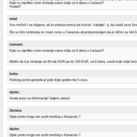
Koje su otprilike cene rentanja samo skija za 6 dana u Canazei?
Hvala!!!
wlad
Sve možeš i na skijama, ali se podrazumeva da krećes "sabajle", tj. da vataš prve žice
Što se tiče rentiranja ne znam cene u Canazeiu ali pretpostavljam da je slično sa Val 
ivemaric
Koje su otprilike cene rentanja samo skija za 6 dana u Canazei?
Mislim da ti je rentanje od 40-tak EUR pa do 100 EUR, za 6 dana, zavisi koje skije hoćeš
bobo
Parking pored gondole je prije dvije godine bio 5 eura.
djolec
Hvala puno za informacije! Saljem utiske!
Sinisha
Djole preko koga ste uzeli smeštaj u Kanaceiu ?
djolec
Djole preko koga ste uzeli smeštaj u Kanaceiu ?