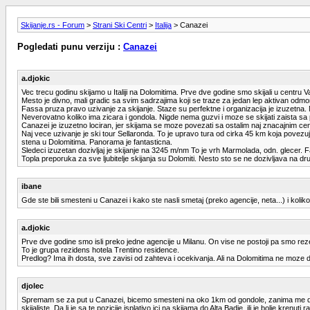
Skijanje.rs - Forum
>
Strani Ski Centri
>
Italija
> Canazei
Pogledati punu verziju :
Canazei
a.djokic
Vec trecu godinu skijamo u Italiji na Dolomitima. Prve dve godine smo skijali u centr
Mesto je divno, mali gradic sa svim sadrzajima koji se traze za jedan lep aktivan odmor.
Fassa pruza pravo uzivanje za skijanje. Staze su perfektne i organizacija je izuzetna.
Neverovatno koliko ima zicara i gondola. Nigde nema guzvi i moze se skijati zaista sa
Canazei je izuzetno lociran, jer skijama se moze povezati sa ostalim naj znacajnim 
Naj vece uzivanje je ski tour Sellaronda. To je upravo tura od cirka 45 km koja povezu
stena u Dolomitima. Panorama je fantasticna.
Sledeci izuzetan dozivljaj je skijanje na 3245 m/nm To je vrh Marmolada, odn. glecer. F
Topla preporuka za sve ljubitelje skijanja su Dolomiti. Nesto sto se ne dozivljava na d
ibane
Gde ste bili smesteni u Canazei i kako ste nasli smetaj (preko agencije, neta...) i kolik
a.djokic
Prve dve godine smo isli preko jedne agencije u Milanu. On vise ne postoji pa smo rezer
To je grupa rezidens hotela Trentino residence.
Predlog? Ima ih dosta, sve zavisi od zahteva i ocekivanja. Ali na Dolomitima ne moze da se
djolec
Spremam se za put u Canazei, bicemo smesteni na oko 1km od gondole, zanima me da li je
skijaliste. Da li je sa te pozicije isplativo ici na skijama do Alta Badie, ili je bolje 