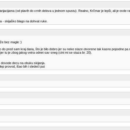
varijacijama (od plavih do crnih delova u jednom spustu). Realno, Krčmar je lepši, ali je ovd
ja - skijaško blago na dohvat ruke.
ože bez magle :)
 do pred sam kraj dana, što je bilo dobro jer su neke staze otvorene tak kasno popodne pa ni
er tu je zbog jakog vetra odnet sav sneg (cini mi se staza br. 20).
e dovode decu na obuku skijanja.
p provod, išao bih i sledeći put