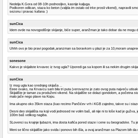
Nedelja K.Gora od 08-10h podnosljivo, kasnije kaljuga.
Podkoren odlican, staza ko beton (valjda im ostalo od trke prosli vikend), napravili smo p
sezonu i pravac kafana :)
sunCica
Idem ovde na novogodišnje skijanje, biće super, aranžman je tako dobar da ne mogu d
sunCica
Uhhh ovo je bio pravi pogodak,aranzman sa boravkom u plazi je za 10,moram unapred 
sonesone
Kakvo je skijaliste krvavec iz tvog ugla? Uporedi ga sa kopom ili sa nekim drugim skij
sunCica
Iz mog ugla kao srednjeg skijaša ...
Eeee ovako, na Krvavcu sam bila tri puta (verovazno je zato ovog puta najveću utisa
Skijalište je taman za produženi vikend. Na skijalište se dolazi gondolom, a početna sta
malo jače nego plave na Kopu.
Ima ukupno oko 35km staza (kao recimo Pančićev vrh i KGB zajedno, takve su i staze 
Desni deo skijališta na koji vodi jednosed ne volim baš, ali nije ni to loše kad je gužv
100m baš velikog nagiba.
SLovenci su krajnje ljubazni, ima dosta kafića pored staze i cene su beogradske. Tu je
Meni se lično skijalište jako sviđa i ponovo bih išla, a ovaj aranžman sa Plazom bih 