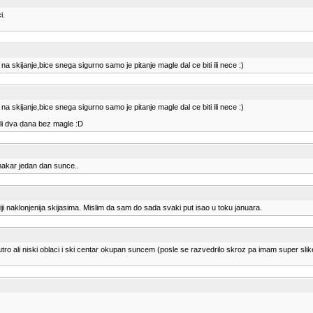
i.
na skijanje,bice snega sigurno samo je pitanje magle dal ce biti ili nece :)
na skijanje,bice snega sigurno samo je pitanje magle dal ce biti ili nece :)
ili dva dana bez magle :D
makar jedan dan sunce..
ji naklonjenija skijasima. Mislim da sam do sada svaki put isao u toku januara.
ro ali niski oblaci i ski centar okupan suncem (posle se razvedrilo skroz pa imam super slike 