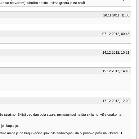
ko se ne varam), ukoliko se ide kolima greota je ne obići.
28.11.2011, 11:03
07.12.2012, 00:48
14.12.2012, 10:21
15.12.2012, 14:10
17.12.2012, 12:20
lo strašno. Skijali ceo dan pola staze, nemajući pojma šta skijamo, više onako na
je i kupanje.
uje mi da je na kraju većina ipak bila zadovoljna i da bi ponovo pošli na vikend. U