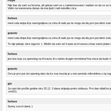
Floyd
Nije bas da sam sa foruma, ali upisao sam se u zainteresovane i nadam se da ce se ic
Vidim na kamerama danas da ima ljudi i radi nekoliko zica
furious
meni cela ekipa ili je namrgodjena za zimu ili rade pa ne mogu da idu,prvi put idem solo 
graovic
meni cela ekipa ili je namrgodjena za zimu ili rade pa ne mogu da idu,prvi put idem solo 
To nije pitanje, bice sigurno :). Mislim da sam od 4 puta na krvavecu imao samo jedan 
furious
jesi isto isao za openning na Krvavec ili u nekim drugim terminima?ma mora da bude 
graovic
Ovo je prvi put ski opening tako da ko zna mozda je u tom periodu mikroklima u toj regi
gio
Ja sam bio prošle godine oko 25.12. 3 dana skijanja preko skibusa. Prvi dan oblačno jut
:sm021:
furious
Sunny sva tri dana :)