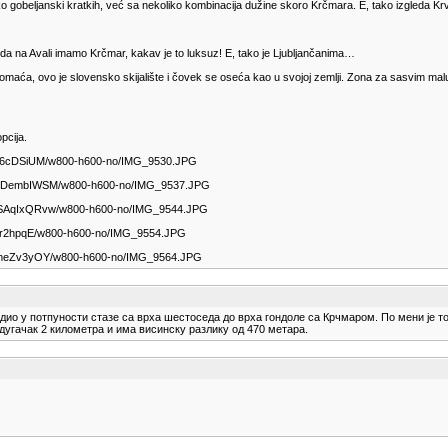
nako gobeljanski kratkih, već sa nekoliko kombinacija dužine skoro Krčmara. E, tako izgleda K
 da na Avali imamo Krčmar, kakav je to luksuz! E, tako je Ljubljančanima…
aća, ovo je slovensko skijalište i čovek se oseća kao u svojoj zemlji. Zona za sasvim malu de
pcija.
R46cDSiUM/w800-h600-no/IMG_9530.JPG
596DembIWSM/w800-h600-no/IMG_9537.JPG
BSAqIxQRvw/w800-h600-no/IMG_9544.JPG
0qr2hpqE/w800-h600-no/IMG_9554.JPG
5UmeZv3yOY/w800-h600-no/IMG_9564.JPG
дио у потпуности стазе са врха шестоседа до врха гондоле са Крчмаром. По мени је то
 дугачак 2 километра и има висинску разлику од 470 метара.