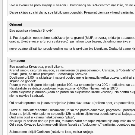
Sve u svemu za prvo skijanje u sezoni, u kombinaciji sa SPA centrom nije loše, da ne k
Da se skijalo sva tri dana, sve bi bilo pun pogodak. Preporučujem za vikend varijantu.
Grimani
Evo utisci sa vikenda (Snovik):
1. Put dugačak, nepotrebno zadržavanje na granici (MUP, provera, skidanje sa autobusa
osećaj. Uveče večera (vredi svaki euro), pa nakon toga bazen, da odmorimo živce.
neverovatno ali istinito, prosle godine nama je prvi dan bio identican. Dodao bi samo ki
farmaceut
Evo utisci sa Krvaveca, prosli vikend.
Krenuli smo u cetvrtak navece, sa namjerom da prespavamo u Cartezu, te "odradimo" s
Petak ujutro, za malo promjene, - destinacija Krvavec.
Dosli smo u 9.00 na skijaliste, i na prvi pogled me je iznenadila velika guzva, parkiral
skijase do gondole.
Posto je vec u 9 ujutro bilo toplo, preko 10C, sa tendencijom za 20C +, odlucimo se za
Na skijaliste se dolazi gondolom, koja vozi na ~1400m. Najveci vrh je 1970m
Samo skijaliste je odlicno (kada se poredi sa skijalistima slicne velicine). Na centru 
njemu najvise i zadrzali.
Od ostale opreme, tu je cetverosjed uz jednu plavu stazu (prilicno spor, za pocetnike), t
Staze su vrlo interesantne i dinamicne, te su me prosto odusevile, pogotovo u poredje
Steta sto je bilo vrlo toplo, te se poslije 12h na nizim dijelovima pocela stvarati kaljuga...
Ond smo otisli u kafanu natakozvanoj "plazi",
Na kraju, bi odlican dan (to jest 4h), te samo zalim sto toplo vrijeme nije dopustilo da
Od sada, Krvavec kod mene definitivno favorit za "poludnevnu" varijantu, pogotovo na p
Subotu smo skijali Gerlitzen (relativno lose, mokar snijeg).