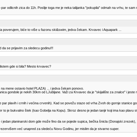
ar odlicnih zica do 11h. Poslije toga me je neka talijanka "pokupila" odmah na vrhu, te sam na le
a poverujem, biće to više u fazonu ski&swim, jedva čekam. Krvavec i Aquapark ...
da se prijavim za sledecu godinu!!!
alistem gde si bila? Mesto krvavec?
k na mene ostavio hotel PLAZA) ... i jedva čekam ponovo.
nica gondole je nekih 30km od LJubljane. Važi za Krvavec da je "skijalište za znalce" i jeste 
par plavih i crnih i većina crvenih). Kad se povežu staze od vrha Zvoh do gornje stanice go
a, jer to je bukvalno štek (kao Gobelja na Kopu). Skroz desno je jedan tanjir koji ima kao plavu
 i jedan planinarski dom gde može fino da se pojede supica, bečka šnicla (Donajski zrezek), p
da rezervišem već unapred za sledeću Novu Godinu, jer mislim da je stvarno super.