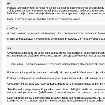
gio
Plaza je jako dobar hotel ali nešto mi se čini da sledeće godine teško da će zadržati t
Još te puste u sobe rano ujutro, izađeš posle skijanja u nedelju, večera ranije da bi na pu
Ne kažem da je džabe (kakva je situacija, svaki dinar gledam...) ali je zaista veoma po
Inače, Krvavec je zaista zanimljivo skijalište za produženi vikend.
sunCica
Aj sto je povoljno,nego sto he dobro,osoblje plaze preljubazno,hrana fantasticna (lo
Mozda ce poskupeti,ali ne verujem da ce biti nesto preterano. Cak i onda vredece sva
sev
Ovog januara gospođa i ja uspeli smo da povežemo lepo i korisno i da u sklopu drugih 
ne budem lenj, pa vraćam malo utisaka zajednici od koje sam čitao dosta iskustava u 
Tu malu ediciju i šetnju počinjem sa Krvavecom, najpopularnijim slovenačkim ski cent
Početna stanica gondole nalazi se u podnožju ski centra, nekih 35-40min vožnje od Ljub
Parking ispod gondole je solidno rešen, organizacija je dobra, ali ko dođe kasnije mo
Cena dnevnog ski pass-a je na nivou Kopa, možda tek za nijansu skuplje, ali ipak primetn
Skijalište je dosta ispod nivoa Kopaonika i daleko ispod obližnjih koruških ski centara 
moderan isklopivi šestosed (vrh Krvaveca) i on je dovoljan za sve, a tu su i starije ži
Na prvi pogled, dakle, iz gornjeg opisa Krvavec deluje kao neuzbudljiva planina. Ali, i
KOMBINOVATI ih u jednom spustu. Tako se dobijaju lepe kombinacije, solidne dužine!