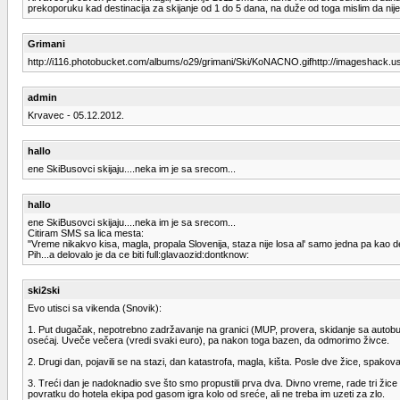
prekoporuku kad destinacija za skijanje od 1 do 5 dana, na duže od toga mislim da nije
Grimani
http://i116.photobucket.com/albums/o29/grimani/Ski/KoNACNO.gifhttp://imageshack.u
admin
Krvavec - 05.12.2012.
hallo
ene SkiBusovci skijaju....neka im je sa srecom...
hallo
ene SkiBusovci skijaju....neka im je sa srecom...
Citiram SMS sa lica mesta:
"Vreme nikakvo kisa, magla, propala Slovenija, staza nije losa al' samo jedna pa kao de
Pih...a delovalo je da ce biti full:glavaozid:dontknow:
ski2ski
Evo utisci sa vikenda (Snovik):
1. Put dugačak, nepotrebno zadržavanje na granici (MUP, provera, skidanje sa autobusa
osećaj. Uveče večera (vredi svaki euro), pa nakon toga bazen, da odmorimo živce.
2. Drugi dan, pojavili se na stazi, dan katastrofa, magla, kišta. Posle dve žice, spako
3. Treći dan je nadoknadio sve što smo propustili prva dva. Divno vreme, rade tri žice 
povratku do hotela ekipa pod gasom igra kolo od sreće, ali ne treba im uzeti za zlo.