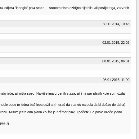
djima "ispeglo" pola staze.... srecom nista ozbiljno nije bilo, ali poslije toga, zatvorih
30.11.2014, 10:48
02.01.2015, 22:02
08.01.2015, 06:01
08.01.2015, 11:00
malo jače, ali ništa spec. Najviše ima crvenih staza, ali ima par plavih koje su možda
ndole bude to jedna baš lepa dužina (moraš da staneš na pola da bi došao do daha).
 stranu. Mislim jeste ona plava ko što je Krčmar plav u početku, a posle kreće jedno
asulj ...