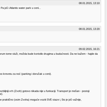
08.01.2015, 13:10
 još i Atlantis water park u ceni...
08.01.2015, 13:20
09.02.2015, 16:21
 forum tome služi, možda bude koristilo drugima u budućnosti. Da ne kažem - hajde da
po krevetu za noć (parking i doručak u ceni).
biljniji vrh (Zvoh) gotovo nikada nije u funkaciji. Transport je mešan - postoji
e).
me praktično (osim Zvoha) moguće voziti SVE staze i, što je još važnije,