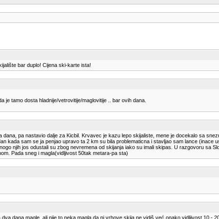
jalište bar duplo! Cijena ski-karte ista!
 je tamo dosta hladnije/vetrovitije/maglovitije .. bar ovih dana.
va dana, pa nastavio dalje za Kicbil. Krvavec je kazu lepo skijaliste, mene je docekalo sa 
n kada sam se ja penjao upravo ta 2 km su bila problematicna i stavljao sam lance (inace us
nogo njih jos odustali su zbog nevremena od skijanja iako su imali skipas. U razgovoru sa Slo
nom. Pada sneg i magla(vidljivost 50tak metara-pa sta)
dva dana magle, ali nije to neka magla da ni vrhove skija ne vidiš već onako vidljivost 10 -