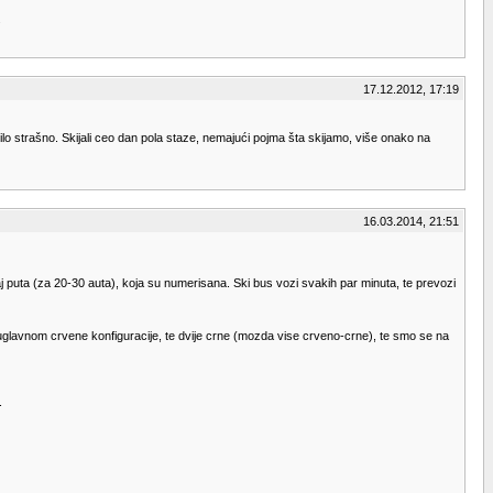
.
17.12.2012, 17:19
lo strašno. Skijali ceo dan pola staze, nemajući pojma šta skijamo, više onako na
16.03.2014, 21:51
raj puta (za 20-30 auta), koja su numerisana. Ski bus vozi svakih par minuta, te prevozi
a, uglavnom crvene konfiguracije, te dvije crne (mozda vise crveno-crne), te smo se na
.