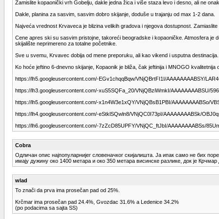
Zamislite kopaonički vrh Gobelju, dakle jedna žica i više staza levo i desno, ali ne o
Dakle, planina za sasvim, sasvim dobro skijanje, doduše u trajanju od max 1-2 dana.
Najveća vrednost Krvaveca je blizina velikih gradova i njegova dostupnost. Zamiaslite
Cene apres ski su sasvim pristojne, takoreći beogradske i kopaoničke. Atmosfera je dom
skijalište neprimereno za totalne početnike.
Sve u svemu, Krvavec dobija od mene preporuku, ali kao vikend i usputna destinacija.
Ko hoće jeftino 6-dnevno skijanje, Kopaonik je bliža, čak jeftinija i MNOGO kvalitetnija o
https://lh5.googleusercontent.com/-EGv1chqqBqw/VNjQBrtFI1I/AAAAAAAABSY/LA
https://lh3.googleusercontent.com/-xuS5SQFa_20/VNjQBziWmkI/AAAAAAAABSU/
https://lh5.googleusercontent.com/-x1n4W3e1xQY/VNjQBsB1PBI/AAAAAAAABSo/V
https://lh4.googleusercontent.com/-eStklSQwln8/VNjQC0I73pI/AAAAAAAABSk/OBJ
https://lh6.googleusercontent.com/-7zZcD85UPFY/VNjQC_ftJbI/AAAAAAAABSs/8
Cobra
Одличан опис најпопуларнијег словеначког скијалишта. Ја ипак само не бих поре
имају дужину око 1400 метара и око 350 метара висинске разлике, док је Крчмар
wlad
To znači da prva ima prosečan pad od 25%.
Krčmar ima prosečan pad 24.4%, Gvozdac 31.6% a Ledenice 34.2%
(po podacima sa sajta SS)