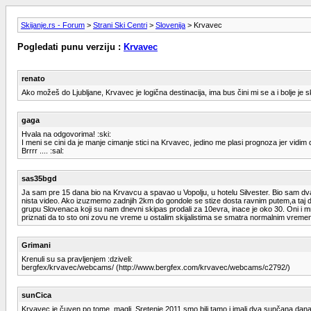
Skijanje.rs - Forum
>
Strani Ski Centri
>
Slovenija
> Krvavec
Pogledati punu verziju :
Krvavec
renato
Ako možeš do Ljubljane, Krvavec je logična destinacija, ima bus čini mi se a i bolje je ski
gaga
Hvala na odgovorima! :ski:
I meni se cini da je manje cimanje stici na Krvavec, jedino me plasi prognoza jer vidim da
Brrrr .... :sal:
sas35bgd
Ja sam pre 15 dana bio na Krvavcu a spavao u Vopolju, u hotelu Silvester. Bio sam d
nista video. Ako izuzmemo zadnjih 2km do gondole se stize dosta ravnim putem,a taj da
grupu Slovenaca koji su nam dnevni skipas prodali za 10evra, inace je oko 30. Oni i m
priznati da to sto oni zovu ne vreme u ostalim skijalistima se smatra normalnim vreme
Grimani
Krenuli su sa pravljenjem :dziveli:
bergfex/krvavec/webcams/ (http://www.bergfex.com/krvavec/webcams/c2792/)
sunCica
Krvavec je čuven po tome, magli, Sretenje 2011 smo bili tamo i imali dva sunčana dana 