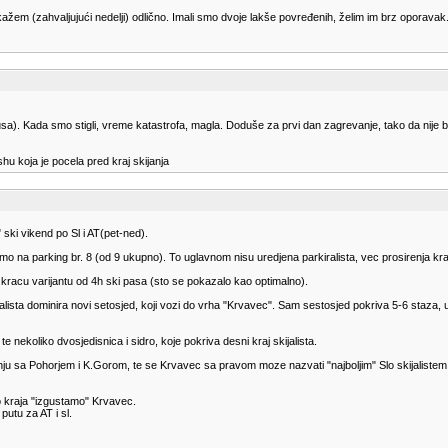
ažem (zahvaljujući nedelji) odlično. Imali smo dvoje lakše povređenih, želim im brz oporavak
). Kada smo stigli, vreme katastrofa, magla. Doduše za prvi dan zagrevanje, tako da nije bi
shu koja je pocela pred kraj skijanja
ki vikend po Sl i AT(pet-ned).
i smo na parking br. 8 (od 9 ukupno). To uglavnom nisu uredjena parkiralista, vec prosirenja k
 kracu varijantu od 4h ski pasa (sto se pokazalo kao optimalno).
skijalista dominira novi setosjed, koji vozi do vrha "Krvavec". Sam sestosjed pokriva 5-6 staz
e nekoliko dvosjedisnica i sidro, koje pokriva desni kraj skijalista.
nju sa Pohorjem i K.Gorom, te se Krvavec sa pravom moze nazvati "najboljim" Slo skijalistem
 do kraja "izgustamo" Krvavec.
utu za AT i sl.