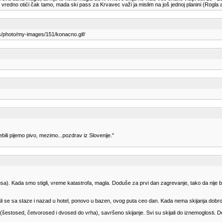
 vredno otići čak tamo, mada ski pass za Krvavec važi ja mislim na još jednoj planini (Rogla a
s/photo/my-images/151/konacno.gif/
bili pijemo pivo, mezimo...pozdrav iz Slovenije."
). Kada smo stigli, vreme katastrofa, magla. Doduše za prvi dan zagrevanje, tako da nije bi
vali se sa staze i nazad u hotel, ponovo u bazen, ovog puta ceo dan. Kada nema skijanja dobro 
(šestosed, četvorosed i dvosed do vrha), savršeno skijanje. Svi su skijali do iznemoglosti. Del