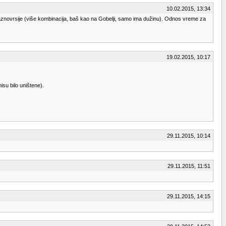
10.02.2015, 13:34
e raznovrsije (više kombinacija, baš kao na Gobelji, samo ima dužinu). Odnos vreme za
19.02.2015, 10:17
su bilo uništene).
29.11.2015, 10:14
29.11.2015, 11:51
29.11.2015, 14:15