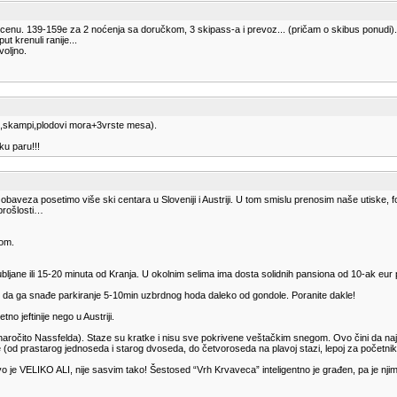
u cenu. 139-159e za 2 noćenja sa doručkom, 3 skipass-a i prevoz... (pričam o skibus ponudi). Pa
t krenuli ranije...
voljno.
sos,skampi,plodovi mora+3vrste mesa).
ku paru!!!
obaveza posetimo više ski centara u Sloveniji i Austriji. U tom smislu prenosim naše utiske,
prošlosti…
rom.
ljane ili 15-20 minuta od Kranja. U okolnim selima ima dosta solidnih pansiona od 10-ak eur 
že da ga snađe parkiranje 5-10min uzbrdnog hoda daleko od gondole. Poranite dakle!
o jeftinije nego u Austriji.
(naročito Nassfelda). Staze su kratke i nisu sve pokrivene veštačkim snegom. Ovo čini da najoz
ce (od prastarog jednoseda i starog dvoseda, do četvoroseda na plavoj stazi, lepoj za početnik
 ovo je VELIKO ALI, nije sasvim tako! Šestosed “Vrh Krvaveca” inteligentno je građen, pa je nji