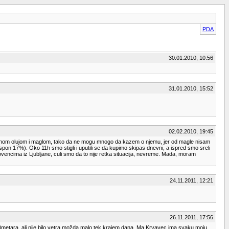
PDA
30.01.2010, 10:56
31.01.2010, 15:52
02.02.2010, 19:45
sneznom olujom i maglom, tako da ne mogu mnogo da kazem o njemu, jer od magle nisam
pon 17%). Oko 11h smo stigli i uputili se da kupimo skipas dnevni, a ispred smo sreli
vencima iz Ljubljane, culi smo da to nije retka situacija, nevreme. Mada, moram
24.11.2011, 12:21
26.11.2011, 17:56
 20metara, ali nije bilo vetra možda malo tek krajem dana. Ma Krvavec ima svaku moju