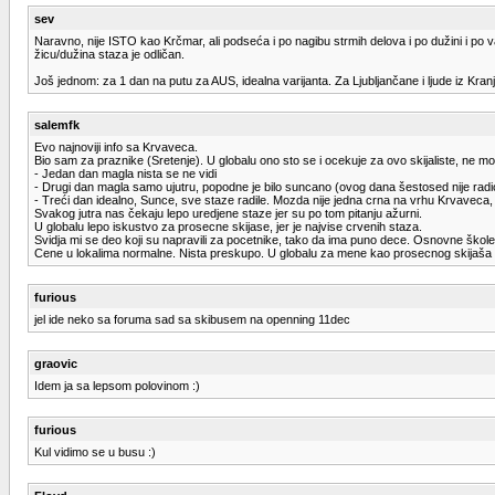
sev
Naravno, nije ISTO kao Krčmar, ali podseća i po nagibu strmih delova i po dužini i po 
žicu/dužina staza je odličan.
Još jednom: za 1 dan na putu za AUS, idealna varijanta. Za Ljubljančane i ljude iz Kran
salemfk
Evo najnoviji info sa Krvaveca.
Bio sam za praznike (Sretenje). U globalu ono sto se i ocekuje za ovo skijaliste, ne m
- Jedan dan magla nista se ne vidi
- Drugi dan magla samo ujutru, popodne je bilo suncano (ovog dana šestosed nije radio
- Treći dan idealno, Sunce, sve staze radile. Mozda nije jedna crna na vrhu Krvaveca, j
Svakog jutra nas čekaju lepo uredjene staze jer su po tom pitanju ažurni.
U globalu lepo iskustvo za prosecne skijase, jer je najvise crvenih staza.
Svidja mi se deo koji su napravili za pocetnike, tako da ima puno dece. Osnovne škol
Cene u lokalima normalne. Nista preskupo. U globalu za mene kao prosecnog skijaša le
furious
jel ide neko sa foruma sad sa skibusem na openning 11dec
graovic
Idem ja sa lepsom polovinom :)
furious
Kul vidimo se u busu :)