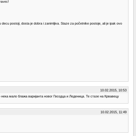
rvavec!
cu postoji, dosta je dobra i zanimljiva. Staze za početnike postoje, ali je ipak ovo
10.02.2015, 10:53
 нека мало блажа варијанта новог Гвоздца и Леденица. Те стазе на Крвавецу
10.02.2015, 11:49