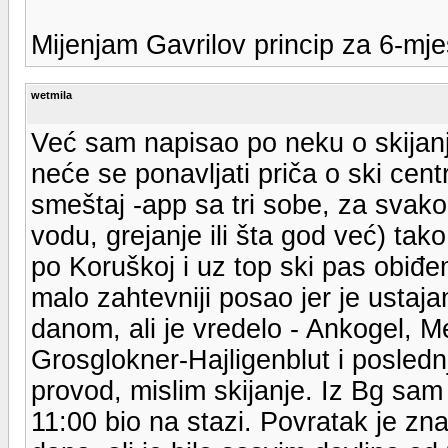
Mijenjam Gavrilov princip za 6-mje
wetmila
Već sam napisao po neku o skijanju
neće se ponavljati priča o ski ce
smeštaj -app sa tri sobe, za svako
vodu, grejanje ili šta god već) tak
po Koruškoj i uz top ski pas obiđem 
malo zahtevniji posao jer je ustaj
danom, ali je vredelo - Ankogel, Me
Grosglokner-Hajligenblut i posled
provod, mislim skijanje. Iz Bg sam
11:00 bio na stazi. Povratak je zna