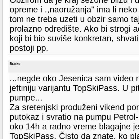
opreme i ,,naoružanja'' ima li nek
tom ne treba uzeti u obzir samo ta
prolazno odredište. Ako bi strogi a
koji bi bio suviše konkretan, shvat
postoji pp.
Bratko
...negde oko Jesenica sam video n
jeftiniju varijantu TopSkiPass. U 
pumpe...
Za sretenjski produženi vikend po
putokaz i svratio na pumpu Petrol-
oko 14h a radno vreme blagajne je
TopSkiPass. Čisto da znate, ko pla