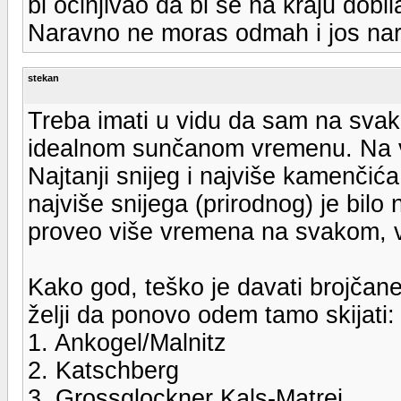
bi ocinjivao da bi se na kraju dobi
Naravno ne moras odmah i jos nar
stekan
Treba imati u vidu da sam na svak
idealnom sunčanom vremenu. Na već
Najtanji snijeg i najviše kamenčića
najviše snijega (prirodnog) je bilo
proveo više vremena na svakom, vjer
Kako god, teško je davati brojčane
želji da ponovo odem tamo skijati:
1. Ankogel/Malnitz
2. Katschberg
3. Grossglockner Kals-Matrei