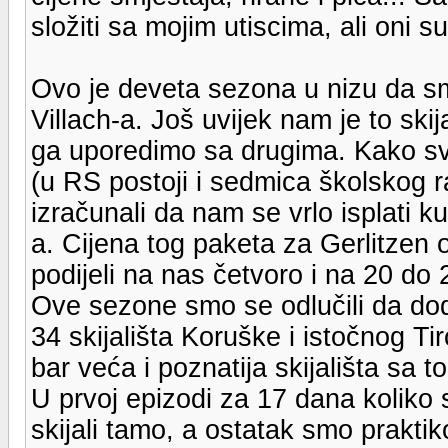
složiti sa mojim utiscima, ali oni su
Ovo je deveta sezona u nizu da s
Villach-a. Još uvijek nam je to skij
ga uporedimo sa drugima. Kako sv
(u RS postoji i sedmica školskog 
izračunali da nam se vrlo isplati k
a. Cijena tog paketa za Gerlitzen 
podijeli na nas četvoro i na 20 do
Ove sezone smo se odlučili da dod
34 skijališta Koruške i istočnog T
bar veća i poznatija skijališta sa t
U prvoj epizodi za 17 dana koliko 
skijali tamo, a ostatak smo prakti