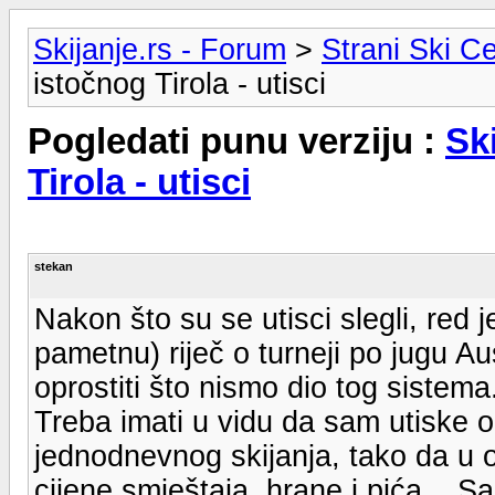
Skijanje.rs - Forum
>
Strani Ski Ce
istočnog Tirola - utisci
Pogledati punu verziju :
Sk
Tirola - utisci
stekan
Nakon što su se utisci slegli, red 
pametnu) riječ o turneji po jugu A
oprostiti što nismo dio tog sistema
Treba imati u vidu da sam utiske o
jednodnevnog skijanja, tako da u o
cijene smještaja, hrane i pića... S