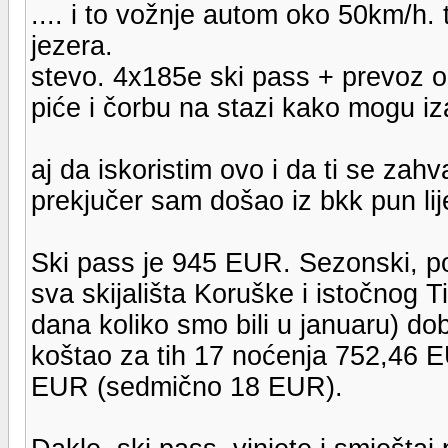
.... i to vožnje autom oko 50km/h.
jezera.
stevo. 4x185e ski pass + prevoz o
piće i čorbu na stazi kako mogu i
aj da iskoristim ovo i da ti se zah
prekjučer sam došao iz bkk pun lij
Ski pass je 945 EUR. Sezonski, por
sva skijališta Koruške i istočnog Ti
dana koliko smo bili u januaru) d
koštao za tih 17 noćenja 752,46 
EUR (sedmično 18 EUR).