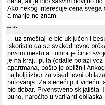
dana, ali je bilo sasvim dovljno o
Ako nekog interesuje cena svega o
a manje ne znam
wetmila
... uz smeštaj je bio uključen i b
iskoristio da se svakodnevno brčka
prvom mestu a i umor je činio sv
je na kraju puta (odatle polazi voz 
apartmana, pošto je obližnji Ankoge
najbolji izbor za višednevni obilazak 
putovanja. Za sledeći put videću, 
bio dobar. Prvenstveno skijališta.
puno, naročito u varijanti obilaska 