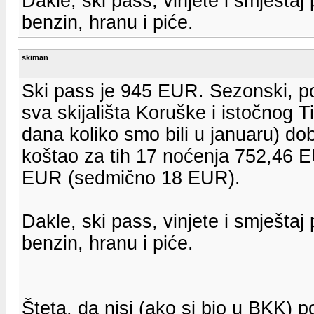
Dakle, ski pass, vinjete i smješt
benzin, hranu i piće.
skiman
Ski pass je 945 EUR. Sezonski, por
sva skijališta Koruške i istočnog Ti
dana koliko smo bili u januaru) d
koštao za tih 17 noćenja 752,46 
EUR (sedmično 18 EUR).
Dakle, ski pass, vinjete i smješt
benzin, hranu i piće.
Šteta, da nisi (ako si bio u BKK) 