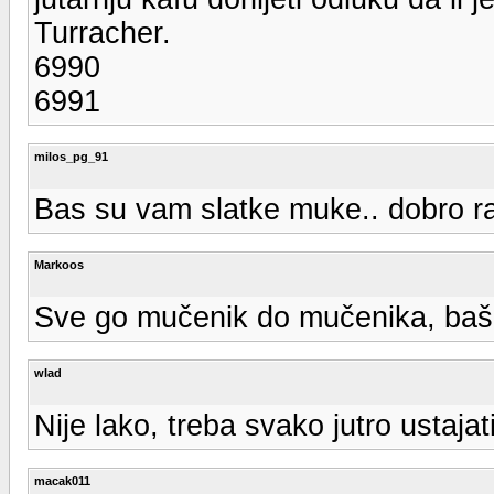
Turracher.
6990
6991
milos_pg_91
Bas su vam slatke muke.. dobro razm
Markoos
Sve go mučenik do mučenika, baš 
wlad
Nije lako, treba svako jutro ustaja
macak011