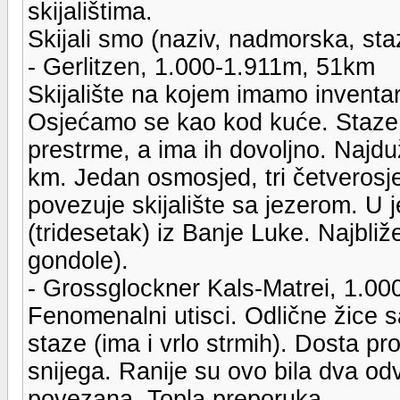
skijalištima.
Skijali smo (naziv, nadmorska, sta
- Gerlitzen, 1.000-1.911m, 51km
Skijalište na kojem imamo inventar
Osjećamo se kao kod kuće. Staze o
prestrme, a ima ih dovoljno. Najdu
km. Jedan osmosjed, tri četverosje
povezuje skijalište sa jezerom. U
(tridesetak) iz Banje Luke. Najbliže
gondole).
- Grossglockner Kals-Matrei, 1.0
Fenomenalni utisci. Odlične žice s
staze (ima i vrlo strmih). Dosta pr
snijega. Ranije su ovo bila dva od
povezana. Topla preporuka.