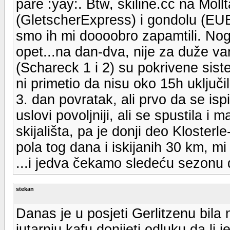
pare :yay:. Btw, skiline.cc na Mol
(GletscherExpress) i gondolu (EUB
smo ih mi doooobro zapamtili. Noge
opet...na dan-dva, nije za duže var
(Schareck 1 i 2) su pokrivene sis
ni primetio da nisu oko 15h uključ
3. dan povratak, ali prvo da se is
uslovi povoljniji, ali se spustila 
skijališta, pa je donji deo Klosterl
pola tog dana i iskijanih 30 km, m
...i jedva čekamo sledeću sezonu 
stekan
Danas je u posjeti Gerlitzenu bila
jutarnju kafu donijeti odluku da li