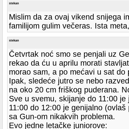
stekan
Mislim da za ovaj vikend snijega i
familijom gulim večeras. Ista meta,
stekan
Četvrtak noć smo se penjali uz Ge
rekao da ću u aprilu morati stavljat
morao sam, a po mećavi u sat do po
Ipak, sledeće jutro se nebo razved
na oko 20 cm friškog puderana. No
Sve u svemu, skijanje do 11:00 je
11:00 do 12:00 je genijalno (ovlaš
sa Gun-om nikakvih problema.
Evo jedne letačke juniorove: