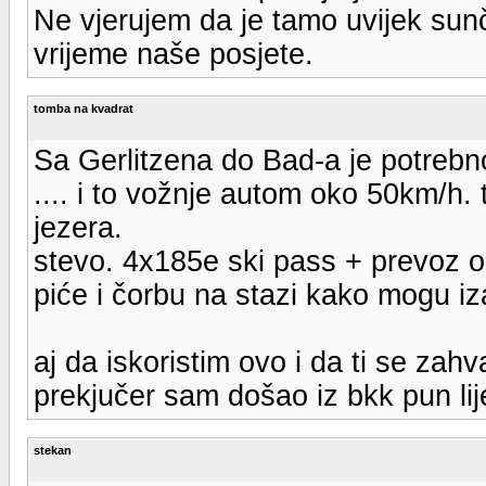
Ne vjerujem da je tamo uvijek sunč
vrijeme naše posjete.
tomba na kvadrat
Sa Gerlitzena do Bad-a je potrebn
.... i to vožnje autom oko 50km/h.
jezera.
stevo. 4x185e ski pass + prevoz o
piće i čorbu na stazi kako mogu i
aj da iskoristim ovo i da ti se zah
prekjučer sam došao iz bkk pun lij
stekan