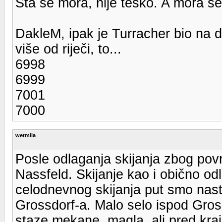
Šta se mora, nije teško. A mora se 
DakleM, ipak je Turracher bio na
više od riječi, to...
6998
6999
7001
7000
wetmila
Posle odlaganja skijanja zbog pov
Nassfeld. Skijanje kao i obično od
celodnevnog skijanja put smo nast
Grossdorf-a. Malo selo ispod Grosg
staze mekane, magla, ali pred kra