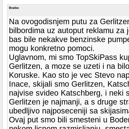
Bratko
Na ovogodisnjem putu za Gerlitze
bilbordima uz autoput reklamu za je
bas bile nekakve benzinske pumpe,
mogu konkretno pomoci.
Uglavnom, mi smo TopSkiPass kupil
Gerlitzen, a moze se uzeti i na bilo
Koruske. Kao sto je vec Stevo nap
Inace, skijali smo Gerlitzen, Katsc
najvise svideo Katschberg, i neki 
Gerlitzen je najmanji, a s druge st
ubedljivo najposeceniji sa skijasi
Ovaj put smo bili smesteni u Bode
nekom licnom razmisljanju, smestaj 