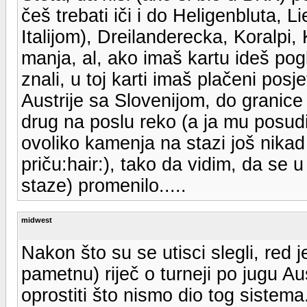
češ trebati iči i do Heligenbluta, Lie
Italijom), Dreilanderecka, Koralpi,
manja, al, ako imaš kartu ideš pog
znali, u toj karti imaš plačeni pos
Austrije sa Slovenijom, do granice
drug na poslu reko (a ja mu posud
ovoliko kamenja na stazi još nikad n
priču:hair:), tako da vidim, da se
staze) promenilo.....
midwest
Nakon što su se utisci slegli, red 
pametnu) riječ o turneji po jugu A
oprostiti što nismo dio tog sistema