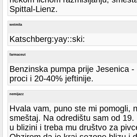
Spittal-Lienz.
wetmila
Katschberg:yay::ski:
farmaceut
Benzinska pumpa prije Jesenica - 
proci i 20-40% jeftinije.
nemijazz
Hvala vam, puno ste mi pomogli, n
smeštaj. Na odredištu sam od 19. 
u blizini i treba mu društvo za pivc
Obzirom da je kraj sezone blizu i