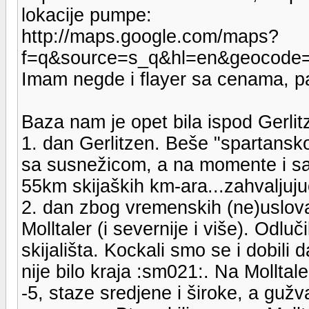
lokacije pumpe:
http://maps.google.com/maps?
f=q&source=s_q&hl=en&geocode=
Imam negde i flayer sa cenama, p
Baza nam je opet bila ispod Gerlit
1. dan Gerlitzen. Beše "spartansko
sa susnežicom, a na momente i sa
55km skijaških km-ara...zahvaljujuć
2. dan zbog vremenskih (ne)uslova 
Molltaler (i severnije i više). Odluč
skijališta. Kockali smo se i dobili 
nije bilo kraja :sm021:. Na Mollta
-5, staze sredjene i široke, a gužv