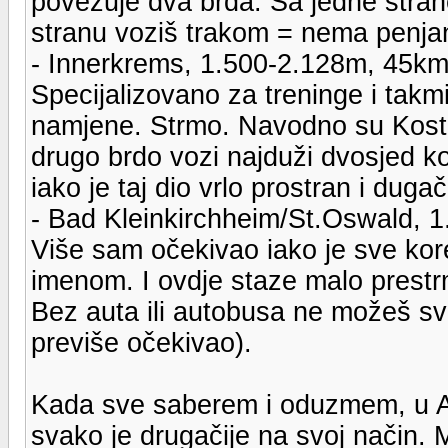
povezuje dva brda. Sa jedne stra
stranu voziš trakom = nema penjan
- Innerkrems, 1.500-2.128m, 45k
Specijalizovano za treninge i takmi
namjene. Strmo. Navodno su Kostel
drugo brdo vozi najduži dvosjed k
iako je taj dio vrlo prostran i duga
- Bad Kleinkirchheim/St.Oswald, 
Više sam očekivao iako je sve kor
imenom. I ovdje staze malo prestr
Bez auta ili autobusa ne možeš sv
previše očekivao).
Kada sve saberem i oduzmem, u Aus
svako je drugačije na svoj način. 