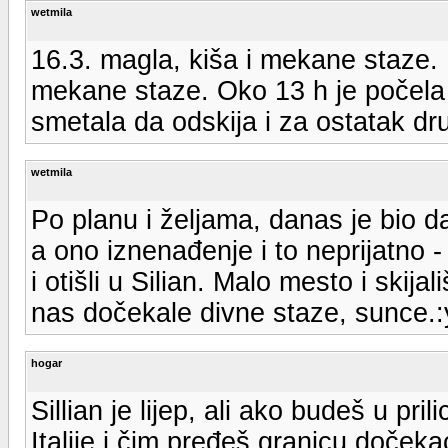
wetmila
16.3. magla, kiša i mekane staze.
mekane staze. Oko 13 h je počela k
smetala da odskija i za ostatak dr
wetmila
Po planu i željama, danas je bio da
a ono iznenađenje i to neprijatno -
i otišli u Silian. Malo mesto i ski
nas dočekale divne staze, sunce.:
hogar
Sillian je lijep, ali ako budeš u pri
Italije i čim pređeš granicu dočeka