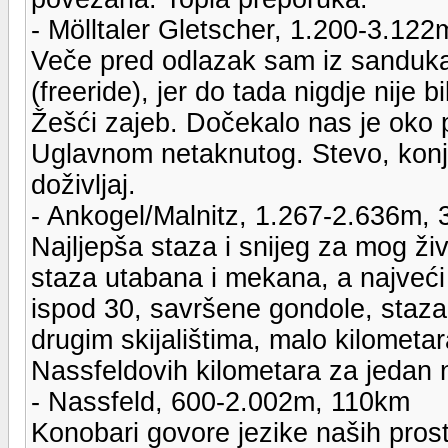
- Mölltaler Gletscher, 1.200-3.12
Veče pred odlazak sam iz sanduka 
(freeride), jer do tada nigdje nije 
Žešći zajeb. Dočekalo nas je oko 
Uglavnom netaknutog. Stevo, konj
doživljaj.
- Ankogel/Malnitz, 1.267-2.636m,
Najljepša staza i snijeg za mog ži
staza utabana i mekana, a najveći 
ispod 30, savršene gondole, staza
drugim skijalištima, malo kilometar
Nassfeldovih kilometara za jedan 
- Nassfeld, 600-2.002m, 110km
Konobari govore jezike naših pros