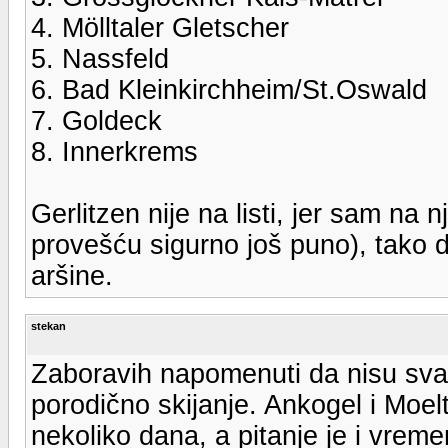
4. Mölltaler Gletscher
5. Nassfeld
6. Bad Kleinkirchheim/St.Oswald
7. Goldeck
8. Innerkrems
Gerlitzen nije na listi, jer sam n
provešću sigurno još puno), tako 
aršine.
stekan
Zaboravih napomenuti da nisu sva
porodično skijanje. Ankogel i Moel
nekoliko dana, a pitanje je i vrem