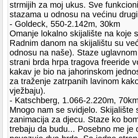
strmijih za moj ukus. Sve funkcion
stazama u odnosu na većinu drugih 
- Goldeck, 550-2.142m, 30km
Omanje lokalno skijalište na koje 
Radnim danom na skijalištu su većin
odnosu na naše). Staze uglavnom 
strani brda hrpa tragova freeride
kakav je bio na jahorinskom jednos
za traženje zatrpanih lavinom kako
vježbaju).
- Katschberg, 1.066-2.220m, 70k
Mnogo nam se svidjelo. Skijalište
zanimacija za djecu. Staze ko bom
trebaju da budu... Posebno me je 