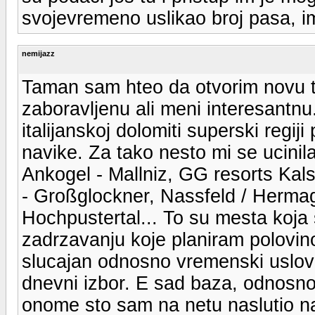
svojevremeno uslikao broj pasa, im
nemijazz
Taman sam hteo da otvorim novu 
zaboravljenu ali meni interesantnu
italijanskoj dolomiti superski regi
navike. Za tako nesto mi se ucinila
Ankogel - Mallniz, GG resorts Kals 
- Großglockner, Nassfeld / Hermago
Hochpustertal... To su mesta koja 
zadrzavanju koje planiram polovi
slucajan odnosno vremenski uslovi
dnevni izbor. E sad baza, odnosn
onome sto sam na netu naslutio najb