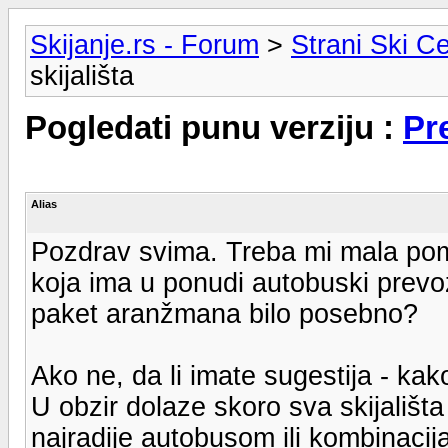
Skijanje.rs - Forum
>
Strani Ski Ce
skijališta
Pogledati punu verziju :
Pre
Alias
Pozdrav svima. Treba mi mala pom
koja ima u ponudi autobuski prevoz d
paket aranžmana bilo posebno?
Ako ne, da li imate sugestija - ka
U obzir dolaze skoro sva skijališta 
najradije autobusom ili kombinacij