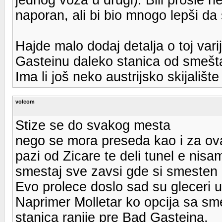
naporan, ali bi bio mnogo lepši da 
Hajde malo dodaj detalja o toj vari
Gasteinu daleko stanica od smešta
Ima li još neko austrijsko skijališ
volcom
Stize se do svakog mesta
nego se mora preseda kao i za ov
pazi od Zicare te deli tunel e nisa
smestaj sve zavsi gde si smesten 
Evo prolece doslo sad su gleceri u
Naprimer Molletar ko opcija sa smest
stanica ranije pre Bad Gasteina.