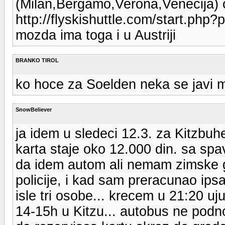
(Milan,Bergamo,Verona,Venecija) 
http://flyskishuttle.com/start.p
mozda ima toga i u Austriji
BRANKO TIROL
ko hoce za Soelden neka se javi 
SnowBeliever
ja idem u sledeci 12.3. za Kitzbuh
karta staje oko 12.000 din. sa sp
da idem autom ali nemam zimske 
policije, i kad sam preracunao ipsa
isle tri osobe... krecem u 21:20 u
14-15h u Kitzu... autobus ne podn