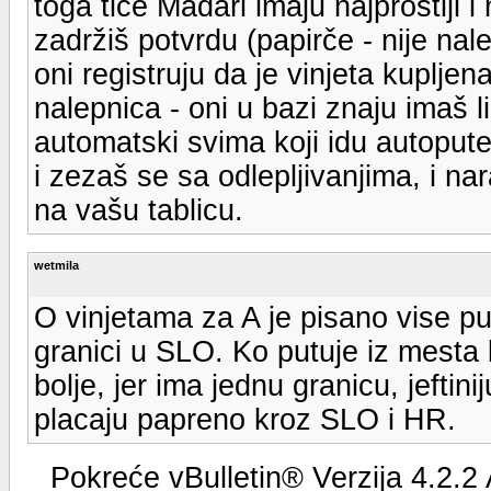
toga tiče Mađari imaju najprostiji i
zadržiš potvrdu (papirče - nije nal
oni registruju da je vinjeta kuplj
nalepnica - oni u bazi znaju imaš l
automatski svima koji idu autopute
i zezaš se sa odlepljivanjima, i n
na vašu tablicu.
wetmila
O vinjetama za A je pisano vise p
granici u SLO. Ko putuje iz mesta 
bolje, jer ima jednu granicu, jeftini
placaju papreno kroz SLO i HR.
Pokreće vBulletin® Verzija 4.2.2