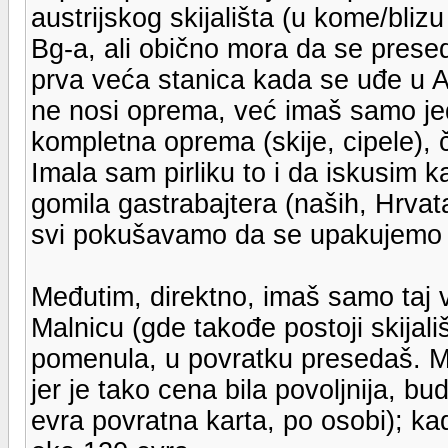
austrijskog skijališta (u kome/bliz
Bg-a, ali obično mora da se presed
prva veća stanica kada se uđe u Au
ne nosi oprema, već imaš samo jed
kompletna oprema (skije, cipele), č
Imala sam pirliku to i da iskusim 
gomila gastrabajtera (naših, Hrvat
svi pokušavamo da se upakujemo u
Međutim, direktno, imaš samo taj v
Malnicu (gde takođe postoji skijali
pomenula, u povratku presedaš. M
jer je tako cena bila povoljnija, 
evra povratna karta, po osobi); ka