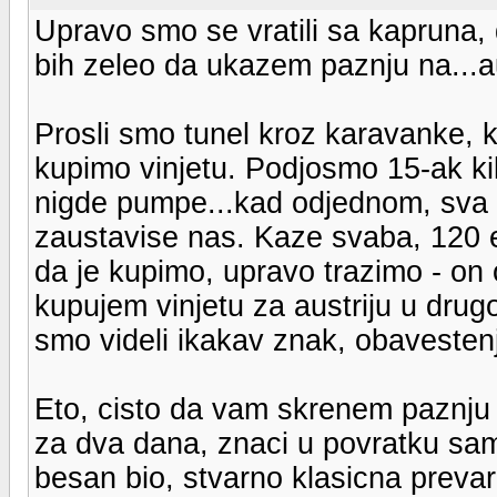
Upravo smo se vratili sa kapruna,
bih zeleo da ukazem paznju na...aus
Prosli smo tunel kroz karavanke,
kupimo vinjetu. Podjosmo 15-ak ki
nigde pumpe...kad odjednom, sva k
zaustavise nas. Kaze svaba, 120 e
da je kupimo, upravo trazimo - on
kupujem vinjetu za austriju u drugo
smo videli ikakav znak, obavesten
Eto, cisto da vam skrenem paznju da
za dva dana, znaci u povratku sa
besan bio, stvarno klasicna prevar