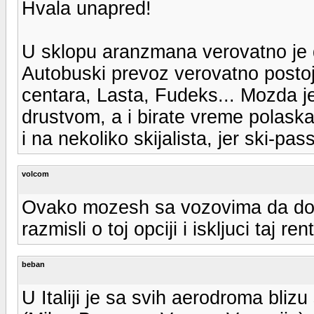
Hvala unapred!
U sklopu aranzmana verovatno je 
Autobuski prevoz verovatno postoji
centara, Lasta, Fudeks... Mozda je
drustvom, a i birate vreme polaska
i na nekoliko skijalista, jer ski-pas
volcom
Ovako mozesh sa vozovima da dod
razmisli o toj opciji i iskljuci taj re
beban
U Italiji je sa svih aerodroma blizu