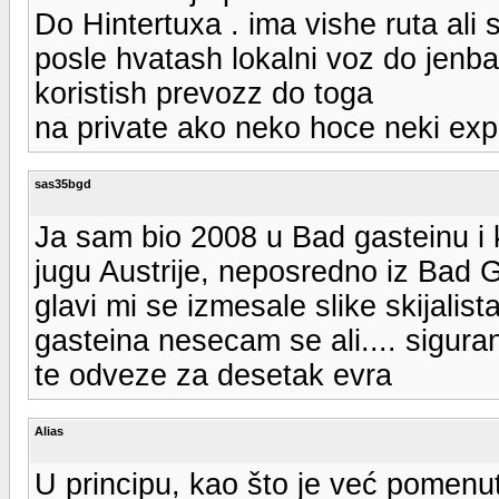
Do Hintertuxa . ima vishe ruta ali
posle hvatash lokalni voz do jenb
koristish prevozz do toga
na private ako neko hoce neki expla
sas35bgd
Ja sam bio 2008 u Bad gasteinu i 
jugu Austrije, neposredno iz Bad G
glavi mi se izmesale slike skijalist
gasteina nesecam se ali.... sigura
te odveze za desetak evra
Alias
U principu, kao što je već pomenu