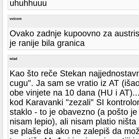
uhuhhuuu
volcom
Ovako zadnje kupoovno za austris
je ranije bila granica
wlad
Kao što reče Stekan najjednostavnij
cugu". Ja sam se vratio iz AT (iš
obe vinjete na 10 dana (HU i AT)..
kod Karavanki "zezali" SI kontrolori
staklo - to je obavezno (a pošto j
nisam lepio), ali nisam platio ništa
se plaše da ako ne zalepiš da mo