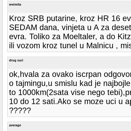
wetmila
Kroz SRB putarine, kroz HR 16 evr
SEDAM dana, vinjeta u A za deset
evra. Toliko za Moeltaler, a do Kit
ili vozom kroz tunel u Malnicu , mi
drug suri
ok,hvala za ovako iscrpan odgovo
o tajmingu,u smislu kad je najbojl
to 1000km(2sata vise nego tebi),
10 do 12 sati.Ako se moze uci u ap
?????
average