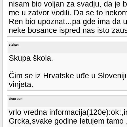
nisam bio voljan za svadju, da je 
me u zatvor vodili. Da se to nekome 
Ren bio upoznat...pa gde ima da u 
neke bosance ispred nas isto zaust
stekan
Skupa škola.
Čim se iz Hrvatske uđe u Slovenij
vinjeta.
drug suri
vrlo vredna informacija(120e):ok:,i
Grcka,svake godine letujem tamo ,