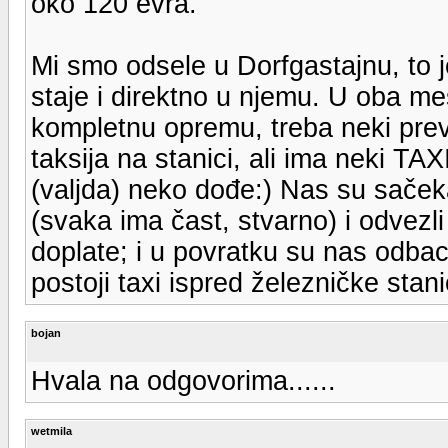
oko 120 evra.
Mi smo odsele u Dorfgastajnu, to j
staje i direktno u njemu. U oba mes
kompletnu opremu, treba neki pre
taksija na stanici, ali ima neki TAX
(valjda) neko dođe:) Nas su sačekal
(svaka ima čast, stvarno) i odvezl
doplate; i u povratku su nas odbaci
postoji taxi ispred železničke stan
bojan
Hvala na odgovorima......
wetmila