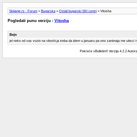
Skijanje.rs - Forum
>
Bugarska
>
Ostali bugarski SKI centri
> Vitosha
Pogledati punu verziju :
Vitosha
Bejn
jel neko od vas vozio na vitoshi.ja treba da idem u januaru pa ono zanimaju me utisci i t
Pokreće vBulletin® Verzija 4.2.2 Auto