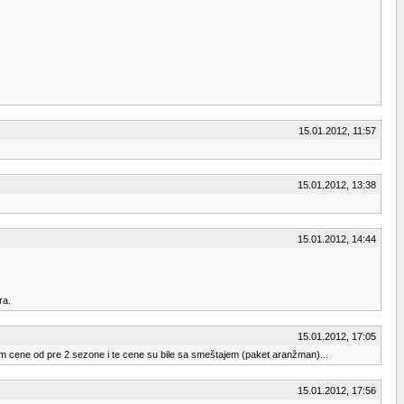
15.01.2012, 11:57
15.01.2012, 13:38
15.01.2012, 14:44
ra.
15.01.2012, 17:05
nam cene od pre 2 sezone i te cene su bile sa smeštajem (paket aranžman)...
15.01.2012, 17:56