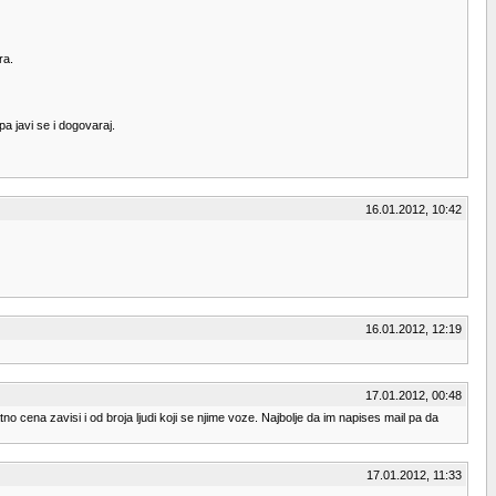
ra.
a javi se i dogovaraj.
16.01.2012, 10:42
16.01.2012, 12:19
17.01.2012, 00:48
o cena zavisi i od broja ljudi koji se njime voze. Najbolje da im napises mail pa da
17.01.2012, 11:33