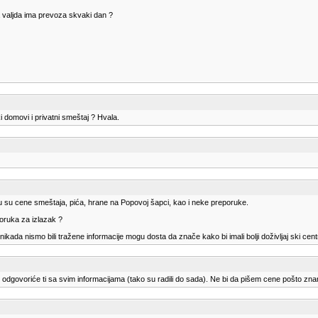
pa valjda ima prevoza skvaki dan ?
i domovi i privatni smeštaj ? Hvala.
u su cene smeštaja, pića, hrane na Popovoj šapci, kao i neke preporuke.
poruka za izlazak ?
 nikada nismo bili tražene informacije mogu dosta da znače kako bi imali bolji doživljaj ski cent
l odgovoriće ti sa svim informacijama (tako su radili do sada). Ne bi da pišem cene pošto z