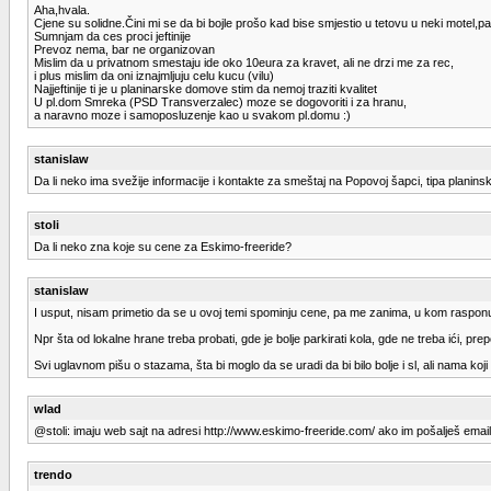
Aha,hvala.
Cjene su solidne.Čini mi se da bi bojle prošo kad bise smjestio u tetovu u neki motel,
Sumnjam da ces proci jeftinije
Prevoz nema, bar ne organizovan
Mislim da u privatnom smestaju ide oko 10eura za kravet, ali ne drzi me za rec,
i plus mislim da oni iznajmljuju celu kucu (vilu)
Najjeftinije ti je u planinarske domove stim da nemoj traziti kvalitet
U pl.dom Smreka (PSD Transverzalec) moze se dogovoriti i za hranu,
a naravno moze i samoposluzenje kao u svakom pl.domu :)
stanislaw
Da li neko ima svežije informacije i kontakte za smeštaj na Popovoj šapci, tipa planinsk
stoli
Da li neko zna koje su cene za Eskimo-freeride?
stanislaw
I usput, nisam primetio da se u ovoj temi spominju cene, pa me zanima, u kom raspon
Npr šta od lokalne hrane treba probati, gde je bolje parkirati kola, gde ne treba ići, pre
Svi uglavnom pišu o stazama, šta bi moglo da se uradi da bi bilo bolje i sl, ali nama koji
wlad
@stoli: imaju web sajt na adresi http://www.eskimo-freeride.com/ ako im pošalješ emai
trendo