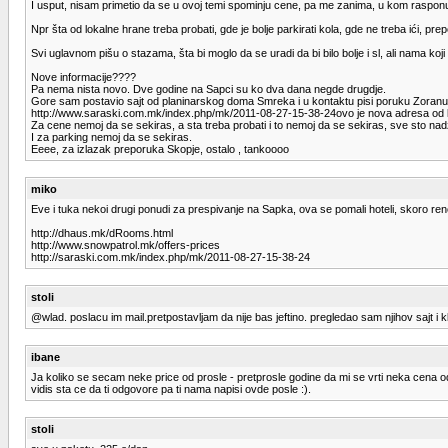
I usput, nisam primetio da se u ovoj temi spominju cene, pa me zanima, u kom raspon
Npr šta od lokalne hrane treba probati, gde je bolje parkirati kola, gde ne treba ići, pre
Svi uglavnom pišu o stazama, šta bi moglo da se uradi da bi bilo bolje i sl, ali nama koji
Nove informacije????
Pa nema nista novo. Dve godine na Sapci su ko dva dana negde drugdje.
Gore sam postavio sajt od planinarskog doma Smreka i u kontaktu pisi poruku Zoranu, o
http://www.saraski.com.mk/index.php/mk/2011-08-27-15-38-24ovo je nova adresa od konaka
Za cene nemoj da se sekiras, a sta treba probati i to nemoj da se sekiras, sve sto nad
I za parking nemoj da se sekiras.
Eeee, za izlazak preporuka Skopje, ostalo , tankoooo
miko
Eve i tuka nekoi drugi ponudi za prespivanje na Sapka, ova se pomali hoteli, skoro ren
http://dhaus.mk/dRooms.html
http://www.snowpatrol.mk/offers-prices
http://saraski.com.mk/index.php/mk/2011-08-27-15-38-24
stoli
@wlad. poslacu im mail.pretpostavljam da nije bas jeftino. pregledao sam njihov sajt i kl
ibane
Ja koliko se secam neke price od prosle - pretprosle godine da mi se vrti neka cena od 
vidis sta ce da ti odgovore pa ti nama napisi ovde posle :).
stoli