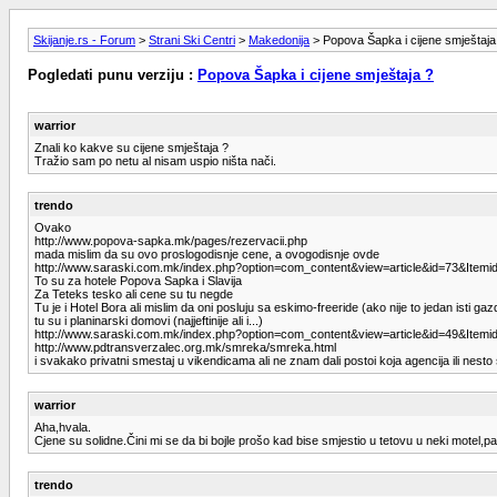
Skijanje.rs - Forum
>
Strani Ski Centri
>
Makedonija
> Popova Šapka i cijene smještaja
Pogledati punu verziju :
Popova Šapka i cijene smještaja ?
warrior
Znali ko kakve su cijene smještaja ?
Tražio sam po netu al nisam uspio ništa nači.
trendo
Ovako
http://www.popova-sapka.mk/pages/rezervacii.php
mada mislim da su ovo proslogodisnje cene, a ovogodisnje ovde
http://www.saraski.com.mk/index.php?option=com_content&view=article&id=73&Itemi
To su za hotele Popova Sapka i Slavija
Za Teteks tesko ali cene su tu negde
Tu je i Hotel Bora ali mislim da oni posluju sa eskimo-freeride (ako nije to jedan isti g
tu su i planinarski domovi (najjeftinije ali i...)
http://www.saraski.com.mk/index.php?option=com_content&view=article&id=49&Itemi
http://www.pdtransverzalec.org.mk/smreka/smreka.html
i svakako privatni smestaj u vikendicama ali ne znam dali postoi koja agencija ili nest
warrior
Aha,hvala.
Cjene su solidne.Čini mi se da bi bojle prošo kad bise smjestio u tetovu u neki motel,
trendo