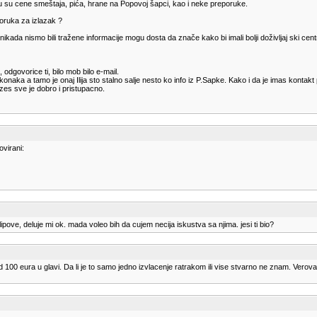
u su cene smeštaja, pića, hrane na Popovoj šapci, kao i neke preporuke.
poruka za izlazak ?
 nikada nismo bili tražene informacije mogu dosta da znače kako bi imali bolji doživljaj ski cent
dgovorice ti, bilo mob bilo e-mail.
 a tamo je onaj Ilija sto stalno salje nesto ko info iz P.Sapke. Kako i da je imas kontakt p
zes sve je dobro i pristupacno.
ovirani:
ipove, deluje mi ok. mada voleo bih da cujem necija iskustva sa njima. jesi ti bio?
100 eura u glavi. Da li je to samo jedno izvlacenje ratrakom ili vise stvarno ne znam. Verovatn