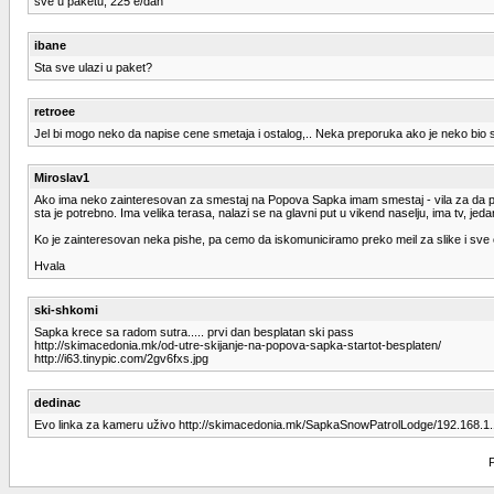
sve u paketu, 225 e/dan
ibane
Sta sve ulazi u paket?
retroee
Jel bi mogo neko da napise cene smetaja i ostalog,.. Neka preporuka ako je neko bio 
Miroslav1
Ako ima neko zainteresovan za smestaj na Popova Sapka imam smestaj - vila za da pon
sta je potrebno. Ima velika terasa, nalazi se na glavni put u vikend naselju, ima tv, jed
Ko je zainteresovan neka pishe, pa cemo da iskomuniciramo preko meil za slike i sve 
Hvala
ski-shkomi
Sapka krece sa radom sutra..... prvi dan besplatan ski pass
http://skimacedonia.mk/od-utre-skijanje-na-popova-sapka-startot-besplaten/
http://i63.tinypic.com/2gv6fxs.jpg
dedinac
Evo linka za kameru uživo http://skimacedonia.mk/SapkaSnowPatrolLodge/192.168
P