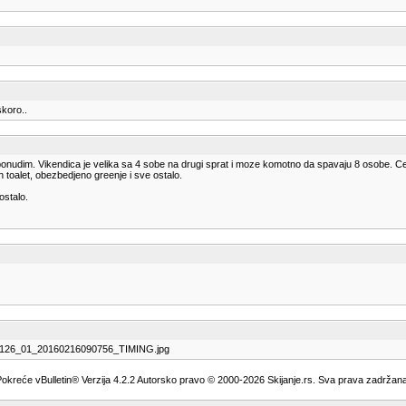
skoro..
udim. Vikendica je velika sa 4 sobe na drugi sprat i moze komotno da spavaju 8 osobe. Cen
an toalet, obezbedjeno greenje i sve ostalo.
ostalo.
.1.126_01_20160216090756_TIMING.jpg
okreće vBulletin® Verzija 4.2.2 Autorsko pravo © 2000-2026 Skijanje.rs. Sva prava zadržan