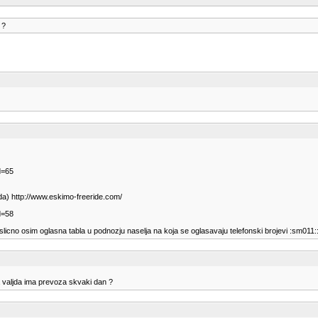
 ?
d=65
azda) http://www.eskimo-freeride.com/
d=58
o slicno osim oglasna tabla u podnozju naselja na koja se oglasavaju telefonski brojevi :sm011
pa valjda ima prevoza skvaki dan ?