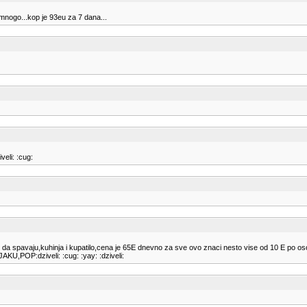
 mnogo...kop je 93eu za 7 dana...
veli: :cug:
 da spavaju,kuhinja i kupatilo,cena je 65E dnevno za sve ovo znaci nesto vise od 10 E po oso
KU,POP:dziveli: :cug: :yay: :dziveli: