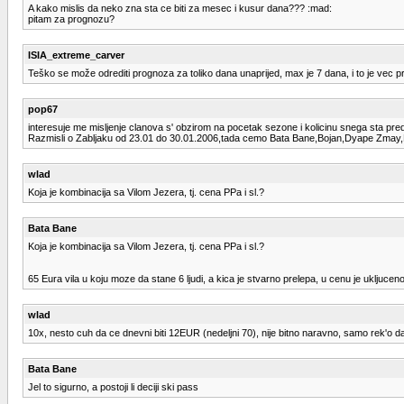
A kako mislis da neko zna sta ce biti za mesec i kusur dana??? :mad:
pitam za prognozu?
ISIA_extreme_carver
Teško se može odrediti prognoza za toliko dana unaprijed, max je 7 dana, i to je vec p
pop67
interesuje me misljenje clanova s' obzirom na pocetak sezone i kolicinu snega sta pr
Razmisli o Zabljaku od 23.01 do 30.01.2006,tada cemo Bata Bane,Bojan,Dyape Zmay,Mi
wlad
Koja je kombinacija sa Vilom Jezera, tj. cena PPa i sl.?
Bata Bane
Koja je kombinacija sa Vilom Jezera, tj. cena PPa i sl.?
65 Eura vila u koju moze da stane 6 ljudi, a kica je stvarno prelepa, u cenu je ukljucen
wlad
10x, nesto cuh da ce dnevni biti 12EUR (nedeljni 70), nije bitno naravno, samo rek'o
Bata Bane
Jel to sigurno, a postoji li deciji ski pass