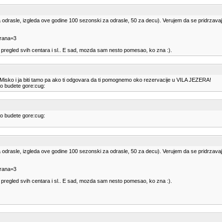
10 za odrasle, izgleda ove godine 100 sezonski za odrasle, 50 za decu). Verujem da se pridrzav
trana=3
pregled svih centara i sl.. E sad, mozda sam nesto pomesao, ko zna :).
sko i ja biti tamo pa ako ti odgovara da ti pomognemo oko rezervacije u VILA JEZERA!
ko budete gore:cug:
ko budete gore:cug:
10 za odrasle, izgleda ove godine 100 sezonski za odrasle, 50 za decu). Verujem da se pridrzav
trana=3
pregled svih centara i sl.. E sad, mozda sam nesto pomesao, ko zna :).