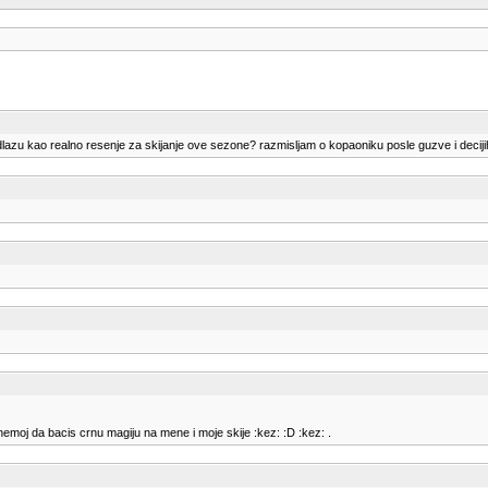
edlazu kao realno resenje za skijanje ove sezone? razmisljam o kopaoniku posle guzve i deci
moj da bacis crnu magiju na mene i moje skije :kez: :D :kez: .