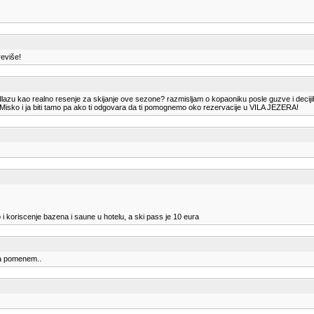
reviše!
edlazu kao realno resenje za skijanje ove sezone? razmisljam o kopaoniku posle guzve i deci
sko i ja biti tamo pa ako ti odgovara da ti pomognemo oko rezervacije u VILA JEZERA!
o i koriscenje bazena i saune u hotelu, a ski pass je 10 eura
 da pomenem..