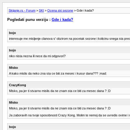
Skijanje.rs - Forum
>
SKI
>
Ocena ski sezone
> Gde i kada?
Pogledati punu verziju :
Gde i kada?
bojo
interesuje me misljenje clanova s' obzirom na pocetak sezone i kolicinu snega sta pr
bojo
niko nista nezna ili nece da mi odgovori?
Misko
A kako mislis da neko zna sta ce biti za mesec i kusur dana??? :mad:
CrazyKong
Misko, pa jer ti stvarno mislis da ne znam sta ce biti za mesec dana ? :D
Misko
Misko, pa jer ti stvarno mislis da ne znam sta ce biti za mesec dana ? :D
Ja zaboravih na tvoje sposobnosti Crazy Kong. Molim te nemoj da se uvredis ovime i ne
bojo