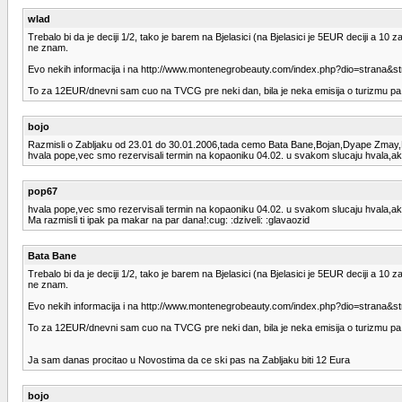
wlad
Trebalo bi da je deciji 1/2, tako je barem na Bjelasici (na Bjelasici je 5EUR deciji a 
ne znam.
Evo nekih informacija i na http://www.montenegrobeauty.com/index.php?dio=strana&s
To za 12EUR/dnevni sam cuo na TVCG pre neki dan, bila je neka emisija o turizmu pa 
bojo
Razmisli o Zabljaku od 23.01 do 30.01.2006,tada cemo Bata Bane,Bojan,Dyape Zmay,Mi
hvala pope,vec smo rezervisali termin na kopaoniku 04.02. u svakom slucaju hvala,a
pop67
hvala pope,vec smo rezervisali termin na kopaoniku 04.02. u svakom slucaju hvala,a
Ma razmisli ti ipak pa makar na par dana!:cug: :dziveli: :glavaozid
Bata Bane
Trebalo bi da je deciji 1/2, tako je barem na Bjelasici (na Bjelasici je 5EUR deciji a 
ne znam.
Evo nekih informacija i na http://www.montenegrobeauty.com/index.php?dio=strana&s
To za 12EUR/dnevni sam cuo na TVCG pre neki dan, bila je neka emisija o turizmu pa 
Ja sam danas procitao u Novostima da ce ski pas na Zabljaku biti 12 Eura
bojo