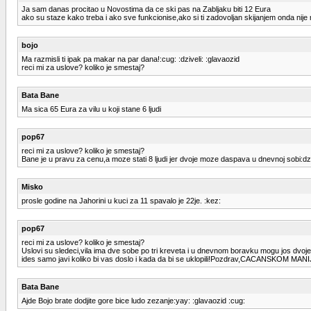
Ja sam danas procitao u Novostima da ce ski pas na Zabljaku biti 12 Eura
ako su staze kako treba i ako sve funkcionise,ako si ti zadovoljan skijanjem onda nije
bojo
Ma razmisli ti ipak pa makar na par dana!:cug: :dziveli: :glavaozid
reci mi za uslove? koliko je smestaj?
Bata Bane
Ma sica 65 Eura za vilu u koji stane 6 ljudi
pop67
reci mi za uslove? koliko je smestaj?
Bane je u pravu za cenu,a moze stati 8 ljudi jer dvoje moze daspava u dnevnoj sobi:dzi
Misko
prosle godine na Jahorini u kuci za 11 spavalo je 22je. :kez:
pop67
reci mi za uslove? koliko je smestaj?
Uslovi su sledeci,vila ima dve sobe po tri kreveta i u dnevnom boravku mogu jos dvoje
ides samo javi koliko bi vas doslo i kada da bi se uklopili!Pozdrav,CACANSKOM MANIJA
Bata Bane
Ajde Bojo brate dodjite gore bice ludo zezanje:yay: :glavaozid :cug: