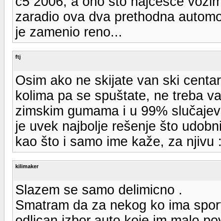
c5 2006, a ono sto najcesce vozim 
zaradio ova dva prethodna automob
je zamenio reno...
ftj
Osim ako ne skijate van ski centa
kolima pa se spuštate, ne treba v
zimskim gumama i u 99% slučajeva
je uvek najbolje rešenje što udobni
kao što i samo ime kaže, za njivu
kilimaker
Slazem se samo delimicno .
Smatram da za nekog ko ima sports
odlican izbor.auto koje im malo po