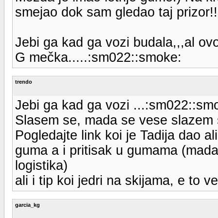
smejao dok sam gledao taj prizor!!
Jebi ga kad ga vozi budala,,,al o
G mečka.....:sm022::smoke:
trendo
Jebi ga kad ga vozi ...:sm022::sm
Slasem se, mada se vese slazem s
Pogledajte link koi je Tadija dao al
guma a i pritisak u gumama (mada s
logistika)
ali i tip koi jedri na skijama, e to
garcia_kg