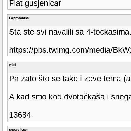
Fiat gusjenicar
Pejamachine
Sta ste svi navalili sa 4-tockasima.
https://pbs.twimg.com/media/Bk
wlad
Pa zato što se tako i zove tema (au
A kad smo kod dvotočkaša i snega 
13684
snowglisser