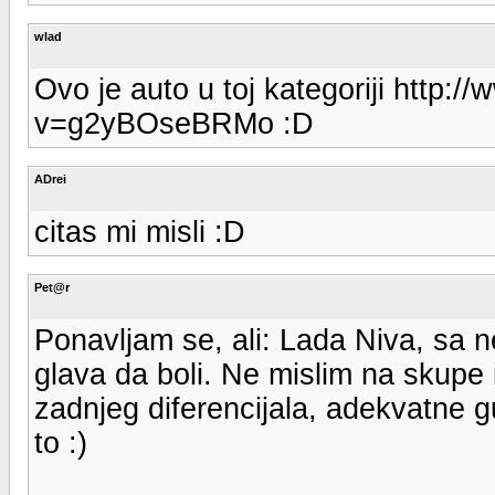
wlad
Ovo je auto u toj kategoriji http
v=g2yBOseBRMo :D
ADrei
citas mi misli :D
Pet@r
Ponavljam se, ali: Lada Niva, sa n
glava da boli. Ne mislim na skupe
zadnjeg diferencijala, adekvatne gu
to :)