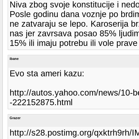
Niva zbog svoje konstitucije i ned
Posle godinu dana voznje po brdim
ne zatvaraju se lepo. Karoserija b
nas jer zavrsava posao 85% ljudima
15% ili imaju potrebu ili vole prav
ibane
Evo sta ameri kazu:
http://autos.yahoo.com/news/10-b
-222152875.html
Grazer
http://s28.postimg.org/qxktrh9rh/