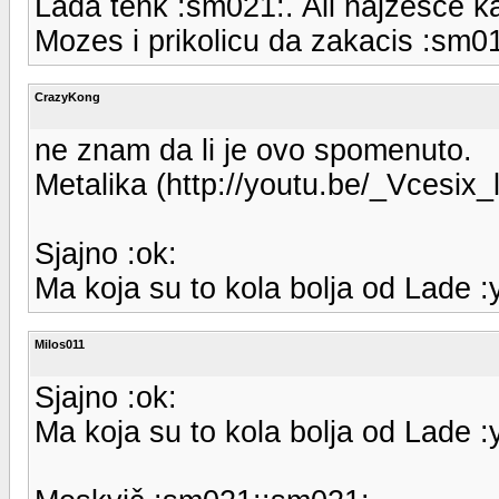
Lada tenk :sm021:. Ali najzesce k
Mozes i prikolicu da zakacis :sm01
CrazyKong
ne znam da li je ovo spomenuto.
Metalika (http://youtu.be/_Vcesix_
Sjajno :ok:
Ma koja su to kola bolja od Lade :
Milos011
Sjajno :ok:
Ma koja su to kola bolja od Lade :