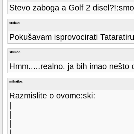
Stevo zaboga a Golf 2 disel?!:smo
stekan
Pokušavam isprovocirati Tataratiru
skiman
Hmm.....realno, ja bih imao nešto 
mihailoc
Razmislite o ovome:ski:
|
|
|
|