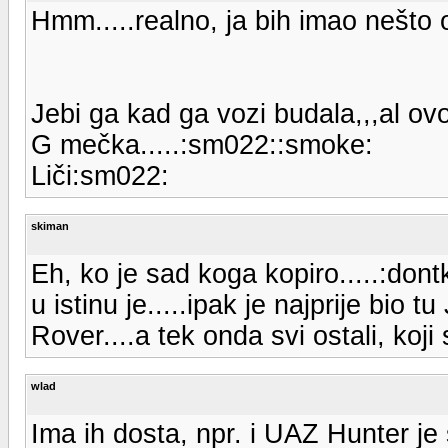
Hmm.....realno, ja bih imao nešto 
Jebi ga kad ga vozi budala,,,al o
G mečka.....:sm022::smoke:
Liči:sm022:
skiman
Eh, ko je sad koga kopiro.....:dont
u istinu je.....ipak je najprije bi
Rover....a tek onda svi ostali, koji
wlad
Ima ih dosta, npr. i UAZ Hunter je 