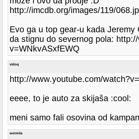
moze i ovo da prodje :D
http://imcdb.org/images/119/068.j
Evo ga u top gear-u kada Jeremy C
da stignu do severnog pola: http
v=WNkvASxfEWQ
vidoq
http://www.youtube.com/watch?v=
eeee, to je auto za skijaša :cool:
meni samo fali osovina od kampanjo
wetmila