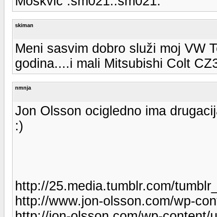
Moskvič :sm021::sm021:
skiman
Meni sasvim dobro služi moj VW T
godina....i mali Mitsubishi Colt CZ3
nmnja
Jon Olsson ocigledno ima drugacij
:)
http://25.media.tumblr.com/tum
http://www.jon-olsson.com/wp-co
http://jon-olsson.com/wp-content/u