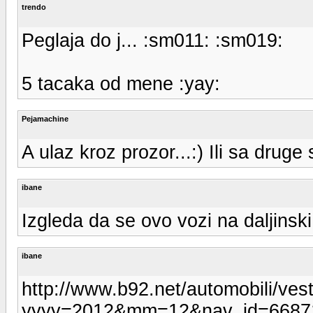
trendo
Peglaja do j... :sm011: :sm019:
5 tacaka od mene :yay:
Pejamachine
A ulaz kroz prozor...:) Ili sa druge
ibane
Izgleda da se ovo vozi na daljinsk
ibane
http://www.b92.net/automobili/ves
yyyy=2012&mm=12&nav_id=6687