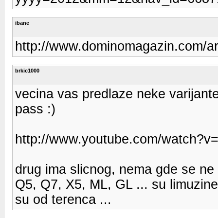
ibane
http://www.dominomagazin.com/arti
brkic1000
vecina vas predlaze neke varijante
pass :)
http://www.youtube.com/watch?
drug ima slicnog, nema gde se ne p
Q5, Q7, X5, ML, GL ... su limuzin
su od terenca ...