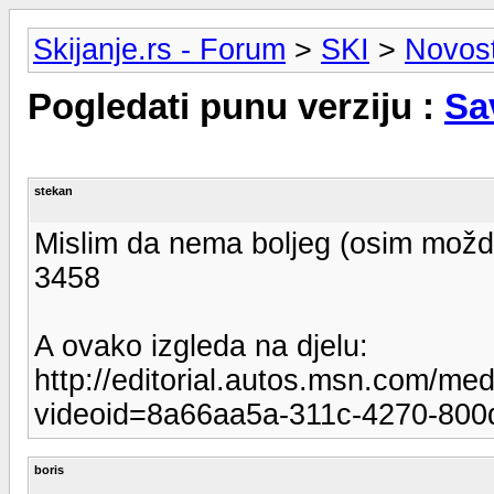
Skijanje.rs - Forum
>
SKI
>
Novosti
Pogledati punu verziju :
Sa
stekan
Mislim da nema boljeg (osim možd
3458
A ovako izgleda na djelu:
http://editorial.autos.msn.com/med
videoid=8a66aa5a-311c-4270-800
boris