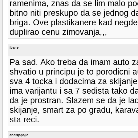
ramenima, znas da se lim malo pogul
bitno niti preskupo da se jednog da
briga. Ove plastikanere kad negde 
duplirao cenu zimovanja,,,
ibane
Pa sad. Ako treba da imam auto za
shvatio u principu je to porodicn
sva 4 tocka i dodacima za skijanje
ima varijantu i sa 7 sedista tako 
da je prostran. Slazem se da je la
skijanje, smart za po gradu, karav
sta reci.
andrijapajic