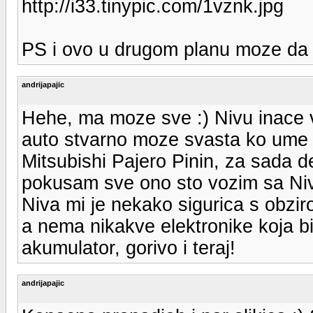
http://i33.tinypic.com/1vznk.jpg
PS i ovo u drugom planu moze da 
andrijapajic
Hehe, ma moze sve :) Nivu inace 
auto stvarno moze svasta ko ume 
Mitsubishi Pajero Pinin, za sada d
pokusam sve ono sto vozim sa Nivo
Niva mi je nekako sigurica s obziro
a nema nikakve elektronike koja bi
akumulator, gorivo i teraj!
andrijapajic