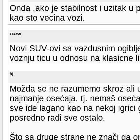
Onda ,ako je stabilnost i uzitak u 
kao sto vecina vozi.
sasacg
Novi SUV-ovi sa vazdusnim ogiblje
voznju ticu u odnosu na klasicne l
ftj
Možda se ne razumemo skroz ali u
najmanje osećaja, tj. nemaš oseća
sve ide lagano kao na nekoj igric
posredno radi sve ostalo.
Što sa druge strane ne znači da on