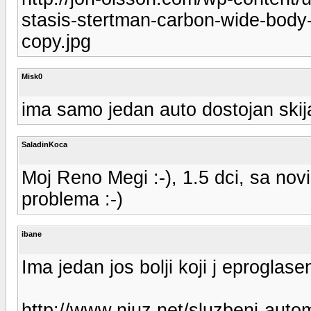
stasis-stertman-carbon-wide-bod
copy.jpg
Misk0
ima samo jedan auto dostojan skijas
SaladinKoca
Moj Reno Megi :-), 1.5 dci, sa n
problema :-)
ibane
Ima jedan jos bolji koji j eproglas
http://www.njuz.net/sluzbeni-auto