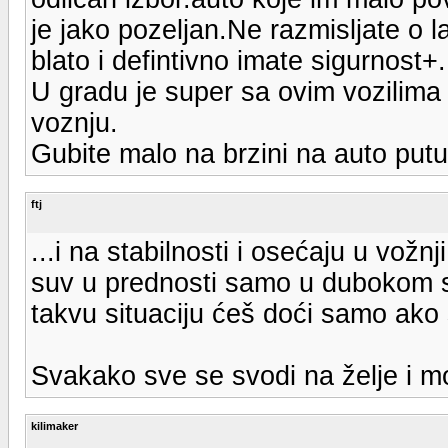
je jako pozeljan.Ne razmisljate o l
blato i defintivno imate sigurnost+.
U gradu je super sa ovim vozilima 
voznju.
Gubite malo na brzini na auto putu
ftj
...i na stabilnosti i osećaju u vožn
suv u prednosti samo u dubokom sn
takvu situaciju ćeš doći samo ako 
Svakako sve se svodi na želje i m
kilimaker