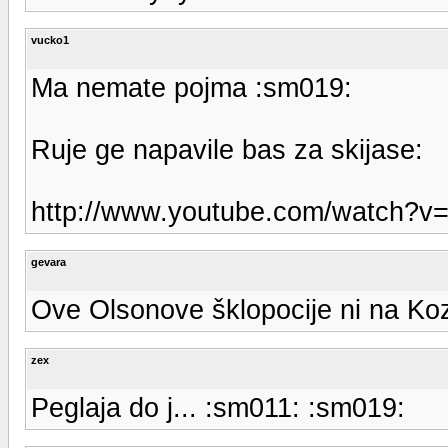
vucko1
Ma nemate pojma :sm019:
Ruje ge napavile bas za skijase:
http://www.youtube.com/watch?
gevara
Ove Olsonove šklopocije ni na Koza
zex
Peglaja do j... :sm011: :sm019: