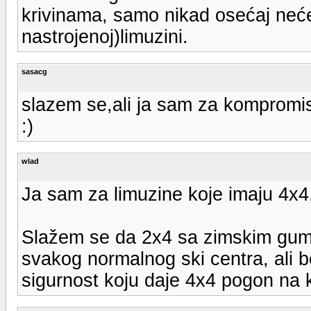
krivinama, samo nikad osećaj neće 
nastrojenoj)limuzini.
sasacg
slazem se,ali ja sam za kompromis
:)
wlad
Ja sam za limuzine koje imaju 4x4,
Slažem se da 2x4 sa zimskim gum
svakog normalnog ski centra, ali 
sigurnost koju daje 4x4 pogon na 