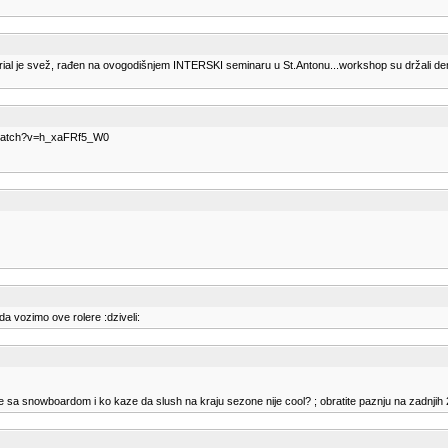
rial je svež, rađen na ovogodišnjem INTERSKI seminaru u St.Antonu...workshop su držali de
om/watch?v=h_xaFRf5_W0
 vozimo ove rolere :dziveli:
e sa snowboardom i ko kaze da slush na kraju sezone nije cool? ; obratite paznju na zadnjih