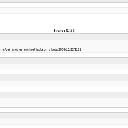
Strane :
[
1
]
2
3
_cms/yet_another_michael_jackson_tribute/2009/10/22/1131