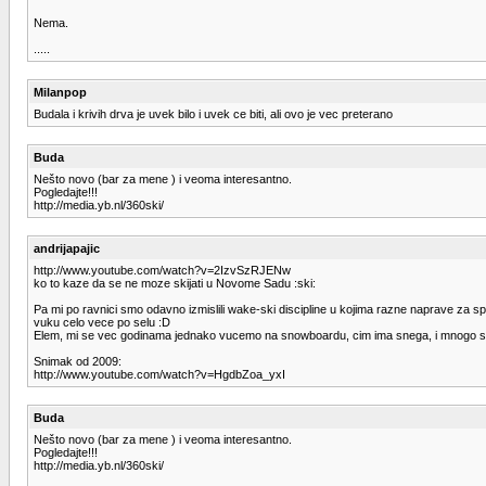
Nema.
.....
Milanpop
Budala i krivih drva je uvek bilo i uvek ce biti, ali ovo je vec preterano
Buda
Nešto novo (bar za mene ) i veoma interesantno.
Pogledajte!!!
http://media.yb.nl/360ski/
andrijapajic
http://www.youtube.com/watch?v=2IzvSzRJENw
ko to kaze da se ne moze skijati u Novome Sadu :ski:
Pa mi po ravnici smo odavno izmislili wake-ski discipline u kojima razne naprave za 
vuku celo vece po selu :D
Elem, mi se vec godinama jednako vucemo na snowboardu, cim ima snega, i mnogo se
Snimak od 2009:
http://www.youtube.com/watch?v=HgdbZoa_yxI
Buda
Nešto novo (bar za mene ) i veoma interesantno.
Pogledajte!!!
http://media.yb.nl/360ski/