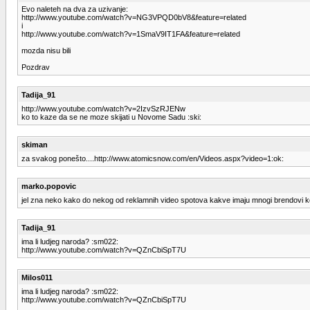
Evo naleteh na dva za uzivanje:
http://www.youtube.com/watch?v=NG3VPQD0bV8&feature=related
i
http://www.youtube.com/watch?v=1SmaV9IT1FA&feature=related
mozda nisu bili
Pozdrav
Tadija_91
http://www.youtube.com/watch?v=2IzvSzRJENw
ko to kaze da se ne moze skijati u Novome Sadu :ski:
skiman
za svakog ponešto....http://www.atomicsnow.com/en/Videos.aspx?video=1:ok:
marko.popovic
jel zna neko kako do nekog od reklamnih video spotova kakve imaju mnogi brendovi ko
Tadija_91
ima li ludjeg naroda? :sm022:
http://www.youtube.com/watch?v=QZnCbiSpT7U
Milos011
ima li ludjeg naroda? :sm022:
http://www.youtube.com/watch?v=QZnCbiSpT7U