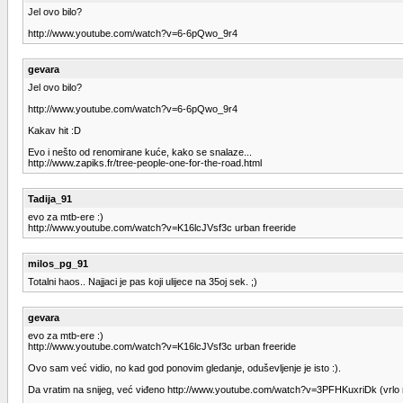
Jel ovo bilo?
http://www.youtube.com/watch?v=6-6pQwo_9r4
gevara
Jel ovo bilo?
http://www.youtube.com/watch?v=6-6pQwo_9r4
Kakav hit :D
Evo i nešto od renomirane kuće, kako se snalaze...
http://www.zapiks.fr/tree-people-one-for-the-road.html
Tadija_91
evo za mtb-ere :)
http://www.youtube.com/watch?v=K16lcJVsf3c urban freeride
milos_pg_91
Totalni haos.. Najjaci je pas koji ulijece na 35oj sek. ;)
gevara
evo za mtb-ere :)
http://www.youtube.com/watch?v=K16lcJVsf3c urban freeride
Ovo sam već vidio, no kad god ponovim gledanje, oduševljenje je isto :).
Da vratim na snijeg, već viđeno http://www.youtube.com/watch?v=3PFHKuxriDk (vrl