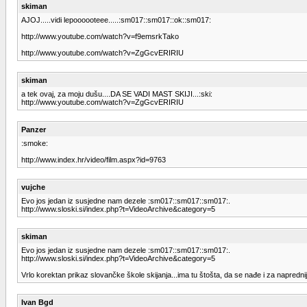
skiman
AJOJ.....vidi lepoooooteee.....:sm017::sm017::ok::sm017:
http://www.youtube.com/watch?v=f9emsrkTako
http://www.youtube.com/watch?v=ZgGcvERIRIU
skiman
a tek ovaj, za moju dušu....DA SE VADI MAST SKIJI...:ski:
http://www.youtube.com/watch?v=ZgGcvERIRIU
Panzer
:smoke:
http://www.index.hr/video/film.aspx?id=9763
vujche
Evo jos jedan iz susjedne nam dezele :sm017::sm017::sm017:.
http://www.sloski.si/index.php?t=VideoArchive&category=5
skiman
Evo jos jedan iz susjedne nam dezele :sm017::sm017::sm017:.
http://www.sloski.si/index.php?t=VideoArchive&category=5
Vrlo korektan prikaz slovančke škole skijanja...ima tu štošta, da se nađe i za napredn
Ivan Bgd