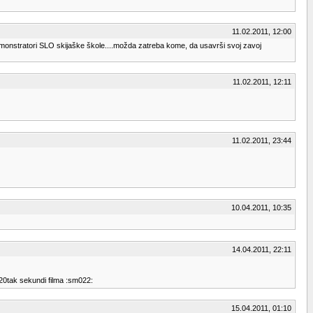
11.02.2011, 12:00
monstratori SLO skijaške škole....možda zatreba kome, da usavrši svoj zavoj
11.02.2011, 12:11
11.02.2011, 23:44
10.04.2011, 10:35
14.04.2011, 22:11
 20tak sekundi filma :sm022:
15.04.2011, 01:10