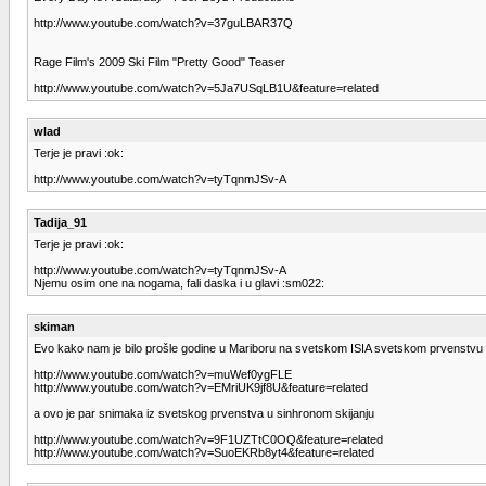
http://www.youtube.com/watch?v=37guLBAR37Q
Rage Film's 2009 Ski Film "Pretty Good" Teaser
http://www.youtube.com/watch?v=5Ja7USqLB1U&feature=related
wlad
Terje je pravi :ok:
http://www.youtube.com/watch?v=tyTqnmJSv-A
Tadija_91
Terje je pravi :ok:
http://www.youtube.com/watch?v=tyTqnmJSv-A
Njemu osim one na nogama, fali daska i u glavi :sm022:
skiman
Evo kako nam je bilo prošle godine u Mariboru na svetskom ISIA svetskom prvenstvu ski
http://www.youtube.com/watch?v=muWef0ygFLE
http://www.youtube.com/watch?v=EMriUK9jf8U&feature=related
a ovo je par snimaka iz svetskog prvenstva u sinhronom skijanju
http://www.youtube.com/watch?v=9F1UZTtC0OQ&feature=related
http://www.youtube.com/watch?v=SuoEKRb8yt4&feature=related