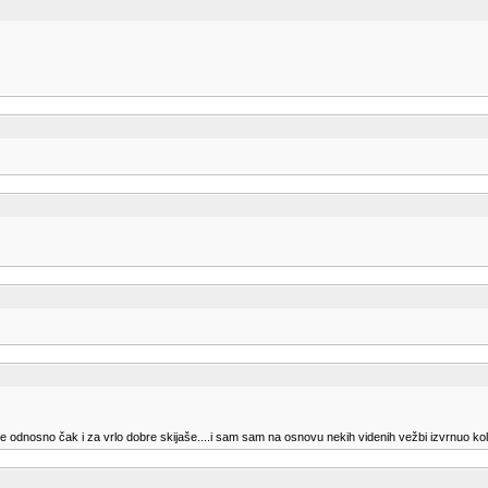
ije odnosno čak i za vrlo dobre skijaše....i sam sam na osnovu nekih videnih vežbi izvrnuo kol