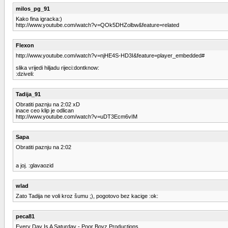
milos_pg_91
Kako fina igracka:)
http://www.youtube.com/watch?v=QOk5DHZolbw&feature=related
Flexon
http://www.youtube.com/watch?v=njHE4S-HD3I&feature=player_embedded#
slika vrijedi hiljadu rijeci:dontknow:
:dziveli:
Tadija_91
Obratiti paznju na 2:02 xD
inace ceo klip je odlican
http://www.youtube.com/watch?v=uDT3Ecm6vIM
Sapa
Obratiti paznju na 2:02
a joj. :glavaozid
wlad
Zato Tadija ne voli kroz šumu ;), pogotovo bez kacige :ok:
peca81
Every Day Is A Saturday - Poor Boyz Productions