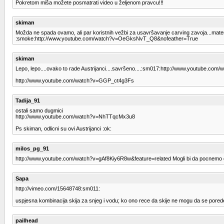
Pokretom miša možete posmatrati video u željenom pravcu!!!
skiman
Možda ne spada ovamo, ali par koristnih vežbi za usavršavanje carving zavoja...mate
:smoke:http://www.youtube.com/watch?v=OeGksNvT_Q8&nofeather=True
skiman
Lepo, lepo....ovako to rade Austrijanci....savršeno....:sm017:http://www.youtube.c
http://www.youtube.com/watch?v=GGP_ct4g3Fs
Tadija_91
ostali samo dugmici
http://www.youtube.com/watch?v=NhTTqcMx3u8
Ps skiman, odlicni su ovi Austrijanci :ok:
milos_pg_91
http://www.youtube.com/watch?v=gAf8Kiy6R8w&feature=related Mogli bi da pocnemo da
Sapa
http://vimeo.com/15648748:sm011:
uspjesna kombinacija skija za snjeg i vodu; ko ono rece da skije ne mogu da se pored
pailhead