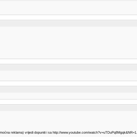
o moćna reklama) vrijedi dopuniti i sa http://www.youtube.com/watch?v=uTDuPq8Mgqk&NR=1