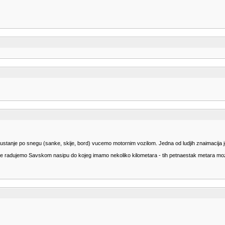
spustanje po snegu (sanke, skije, bord) vucemo motornim vozilom. Jedna od ludjih znaimacija
 radujemo Savskom nasipu do kojeg imamo nekoliko kilometara - tih petnaestak metara mo