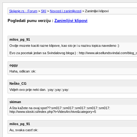
Skijanje.rs - Forum
>
SKI
>
Novosti i zanimljivosti
> Zanimljivi klipovi
Pogledati punu verziju :
Zanimljivi klipovi
milos_pg_91
Ovdje mozete kaciti razne klipove, kao sto je i u nazivu topica navedeno :)
Evo za pocetak jedan sa Svindalovog bloga:) : http://www.aksellundsvindal.com/blog
oggy
Haha, odlican :ok:
Neško_CG
Vidjeh ovo prije neki dan. :yay::yay::yay:
skiman
A šta kažete na ovaj spot??:sm017::sm017::sm017::sm017::sm017:
http://www.sloski.si/index.php?t=VideoArchive&category=5
milos_pg_91
Au, svaka cast!:ok: