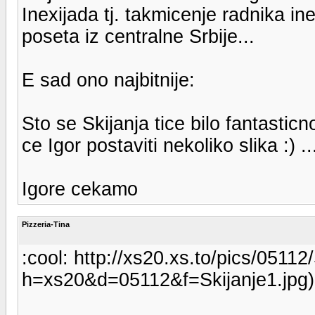
Inexijada tj. takmicenje radnika in
poseta iz centralne Srbije...
E sad ono najbitnije:
Sto se Skijanja tice bilo fantastic
ce Igor postaviti nekoliko slika :) ..
Igore cekamo
Pizzeria-Tina
:cool: http://xs20.xs.to/pics/05112/
h=xs20&d=05112&f=Skijanje1.jpg)