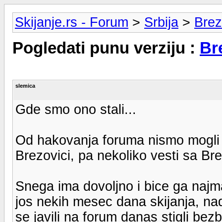
Skijanje.rs - Forum
>
Srbija
>
Brez
Pogledati punu verziju :
Bre
slemica
Gde smo ono stali...
Od hakovanja foruma nismo mogli 
Brezovici, pa nekoliko vesti sa Bre
Snega ima dovoljno i bice ga najm
jos nekih mesec dana skijanja, na
se javili na forum danas stigli be