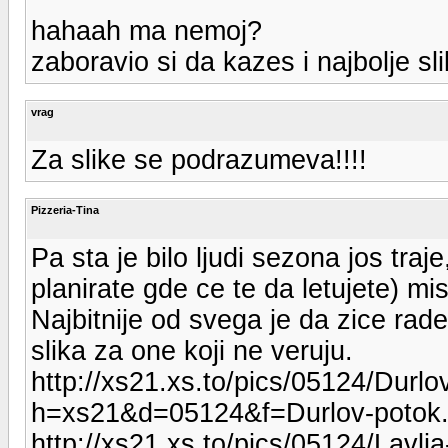
hahaah ma nemoj?
zaboravio si da kazes i najbolje sli
vrag
Za slike se podrazumeva!!!!
Pizzeria-Tina
Pa sta je bilo ljudi sezona jos traj
planirate gde ce te da letujete) mi
Najbitnije od svega je da zice rade
slika za one koji ne veruju.
http://xs21.xs.to/pics/05124/Durlov
h=xs21&d=05124&f=Durlov-potok.
http://xs21.xs.to/pics/05124/Lavlja