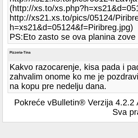
(http://xs.to/xs.php?h=xs21&d=051
http://xs21.xs.to/pics/05124/Piribre
h=xs21&d=05124&f=Piribreg.jpg)
PS:Eto zasto se ova planina zove
Pizzeria-Tina
Kakvo razocarenje, kisa pada i pa
zahvalim onome ko me je pozdravio
na kopu pre nedelju dana.
Pokreće vBulletin® Verzija 4.2.2
Sva pr