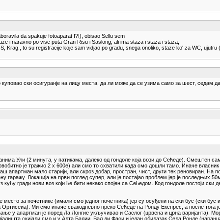
zaboravila da spakuje fotoaparat !?!), obisao Sellu sem
e i naravno po vise puta Gran Risu i Saslong, ali ima staza i staza i staza,
S, Krag., to su registracije koje sam vidjao po gradu, snega onoliko, staze ko' za WC, ujutru 
куповао ски осигуранје на лицу места, да ли може да се узима само за шест, седам да
манима Ули (2 минута, у патикама, далеко од гондоле која вози до Сећеде). Смештен 
вобитно је тражио 2 x 600е) али смо то схватили када смо дошли тамо. Иначе власник а
аш апартман мало старији, али скроз добар, простран, чист, други тек реновиран. На
 гаражу. Локација на први поглед супер, али је постајао проблем јер је последњих 50м
 кућу гради нови воз који ће бити некако спојен са Сећедом. Код гондоле постоји ски д
 место за почетнике (имали смо једног почетника) јер су осуђени на ски бус (ски бус
ра Ортисеиа). Ми смо иначе свакодневно преко Сећеде на Ронду Експрес, а после тога 
ћање у апартман је поред Ла Лонгие укључивао и Саслог (црвена и црна варијанта). Мо
алишта скијали смо и у Алта Бадии, Вал ди Фаси и један обилазак Села Ронде (наранџа