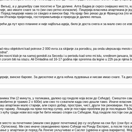
Виља), а у децембру сам посетио и Три долине. Алта Бадиа је скроз скијашко место, ка
е, ако имате снаге за то (ми смо ретко излазили). Пицерија власника апартмана је је
. Поред пицерије нама се свидео и вински бар. На крају бих рекао да је Француска (по
ни Италија пријатнија, гостопримљивија и природа је далеко лепша.
и да пут кроз планине и није најбоља идеја, било је доста снега и за мало смо се и
d nisu objektivni kad potrose 2 000 evra za skijanje za porodicu, pa onda ulepsavaju mesto u
jedna".
i nocni klub je na samoj gondoli za Secedu i u periodu kad smo mi islu, sredinom januara, bili 
nom zorom biti na stazu. Ali Omladina od 16-17 godina nije spremna da legne u 22h pa je njim
рије, винске барове. За дискотеке и дуга ноћна лудовања и нисам имао снаге. Та дискот
манима Ули (2 минута, у патикама, далеко од гондоле која вози до Сећеде). Смештен 
вобитно је тражио 2 x 600е) али смо то схватили када смо дошли тамо. Иначе власник а
аш апартман мало старији, али скроз добар, простран, чист, други тек реновиран. На
 гаражу. Локација на први поглед супер, али је постајао проблем јер је последњих 50м
 кућу гради нови воз који ће бити некако спојен са Сећедом. Код гондоле постоји ски д
 место за почетнике (имали смо једног почетника) јер су осуђени на ски бус (ски бус
ра Ортисеиа). Ми смо иначе свакодневно преко Сећеде на Ронду Експрес, а после тога 
ћање у апартман је поред Ла Лонгие укључивао и Саслог (црвена и црна варијанта). Мо