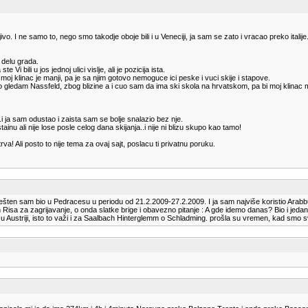
o. I ne samo to, nego smo takodje oboje bili i u Veneciji, ja sam se zato i vracao preko italije
 delu grada.
 bili u jos jednoj ulici vislje, ali je pozicija ista.
 klinac je manji, pa je sa njim gotovo nemoguce ici peske i vuci skije i stapove.
o gledam Nassfeld, zbog blizine a i cuo sam da ima ski skola na hrvatskom, pa bi moj klinac m
 ja sam odustao i zaista sam se bolje snalazio bez nje.
tainu ali nije lose posle celog dana skijanja..i nije ni blizu skupo kao tamo!
rva! Ali posto to nije tema za ovaj sajt, poslacu ti privatnu poruku.
 smešten sam bio u Pedracesu u periodu od 21.2.2009-27.2.2009. I ja sam najviše koristio Arab
 Risa za zagrijavanje, o onda slatke brige i obavezno pitanje : A gde idemo danas? Bio i jedan
u Austriji, isto to važi i za Saalbach Hinterglemm o Schladming. prošla su vremen, kad smo svi m