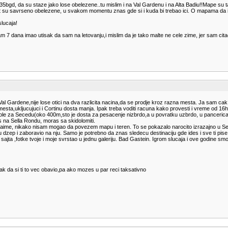
35bgd, da su staze jako lose obelezene..tu mislim i na Val Gardenu i na Alta Badiu!!Mape su t
u Aut su savrseno obelezene, u svakom momentu znas gde si i kuda bi trebao ici. O mapama da 
slucaja!
r sam 7 dana imao utisak da sam na letovanju,i mislim da je tako malte ne cele zime, jer sam 
Val Gardene,nije lose otici na dva razlicita nacina,da se prodje kroz razna mesta. Ja sam cak i
na mesta,ukljucujuci i Cortinu dosta manja. Ipak treba voditi racuna kako provesti i vreme od 
dole za Secedu(oko 400m,sto je dosta za pesacenje nizbrdo,a u povratku uzbrdo, u panceric
es na Sella Rondu, moras sa skidolomiti.
aime, nikako nisam mogao da povezem mapu i teren. To se pokazalo narocito izrazajno u Sell
dzep i zaboravio na nju. Samo je potrebno da znas sledecu destinaciju gde ides i sve ti pise n
r sajta ,fotke tvoje i moje svrstao u jednu galeriju. Bad Gastein. Igrom slucaja i ove godine 
ak da si ti to vec obavio,pa ako mozes u par reci taksativno