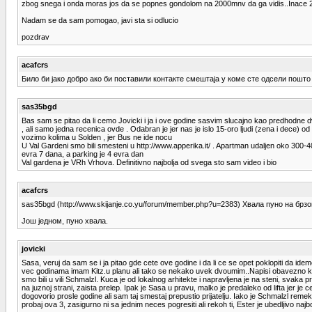
zbog snega i onda moras jos da se popnes gondolom na 2000mnv da ga vidis..Inace 22.1. 
Nadam se da sam pomogao, javi sta si odlucio
pozdrav
acafcrs
Било би јако добро ако би поставили контакте смештаја у коме сте одсели пошт
sas35bgd
Bas sam se pitao da li cemo Jovicki i ja i ove godine sasvim slucajno kao predhodne dv
, ali samo jedna recenica ovde . Odabran je jer nas je islo 15-oro ljudi (zena i dece) od
vozimo kolima u Solden , jer Bus ne ide nocu
U Val Gardeni smo bili smesteni u http://www.apperika.it/ . Apartman udaljen oko 300-4
evra 7 dana, a parking je 4 evra dan
Val gardena je VRh Vrhova. Definitivno najbolja od svega sto sam video i bio
acafcrs
sas35bgd (http://www.skijanje.co.yu/forum/member.php?u=2383) Хвала пуно на бр
Још једном, пуно хвала.
jovicki
Sasa, veruj da sam se i ja pitao gde cete ove godine i da li ce se opet poklopiti da id
vec godinama imam Kitz.u planu ali tako se nekako uvek dvoumim..Napisi obavezno kako
smo bili u vili Schmalzl. Kuca je od lokalnog arhitekte i napravljena je na steni, svaka
na juznoj strani, zaista prelep. Ipak je Sasa u pravu, malko je predaleko od lifta jer
dogovorio prosle godine ali sam taj smestaj prepustio prijatelju. Iako je Schmalzl reme
probaj ova 3, zasigurno ni sa jednim neces pogresiti ali rekoh ti, Ester je ubedljivo najbo