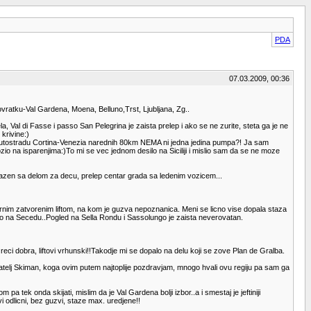
PDA
07.03.2009, 00:36
povratku-Val Gardena, Moena, Belluno,Trst, Ljubljana, Zg..
tela, Val di Fasse i passo San Pelegrina je zaista prelep i ako se ne zurite, steta ga je ne
 krivine:)
a autostradu Cortina-Venezia narednih 80km NEMA ni jedna jedina pumpa?! Ja sam
o na isparenjima:)To mi se vec jednom desilo na Siciliji i mislio sam da se ne moze
 bazen sa delom za decu, prelep centar grada sa ledenim vozicem...
ernim zatvorenim liftom, na kom je guzva nepoznanica. Meni se licno vise dopala staza
novo na Secedu..Pogled na Sella Rondu i Sassolungo je zaista neverovatan.
eci dobra, liftovi vrhunski!!Takodje mi se dopalo na delu koji se zove Plan de Gralba.
jatelj Skiman, koga ovim putem najtoplije pozdravjam, mnogo hvali ovu regiju pa sam ga
 tek onda skijati, mislim da je Val Gardena bolji izbor..a i smestaj je jeftiniji
i odlicni, bez guzvi, staze max. uredjene!!