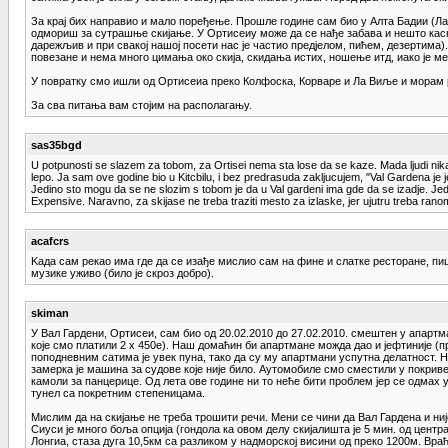
За крај бих направио и мало поређење. Прошле године сам био у Алта Бадии (Ла 
одмориш за сутрашње скијање. У Ортисеиу може да се нађе забава и нешто касниј
дарежљив и при свакој нашој посети нас је частио предјелом, пићем, дезертима)
повезане и нема много цимања око скија, скидања истих, ношење итд, иако је ме
У повратку смо ишли од Ортисеиа преко Колфоска, Корваре и Ла Виље и морам рећ
За сва питања вам стојим на располагању.
sas35bgd
U potpunosti se slazem za tobom, za Ortisei nema sta lose da se kaze. Mada ljudi nika
lepo. Ja sam ove godine bio u Kitcbilu, i bez predrasuda zakljucujem, "Val Gardena je 
Jedino sto mogu da se ne slozim s tobom je da u Val gardeni ima gde da se izadje. Jedin
Expensive. Naravno, za skijase ne treba traziti mesto za izlaske, jer ujutru treba ra
acafcrs
Kaда сам рекао има где да се изађе мислио сам на фине и слатке ресторане, пице
музике уживо (било је скроз добро).
skiman
У Вал Гардени, Ортисеи, сам био од 20.02.2010 до 27.02.2010. смештен у апарт
које смо платили 2 x 450е). Наш домаћин би апартмане можда дао и јефтиније (пр
поподневним сатима је увек пуна, тако да су му апартмани успутна делатност. Н
замерка је машина за судове које није било. Аутомобиле смо сместили у покривену
камоли за панцерице. Од лета ове године ни то неће бити проблем јер се одмах уз
тунел са покретним степеницама.
Мислим да на скијање не треба трошити речи. Мени се чини да Вал Гардена и није
Сиуси је много боља опција (гондола ка овом делу скијалишта је 5 мин. од цент
Лонгиа, стаза дуга 10,5км са разликом у надморској висини од преко 1200м. Вра