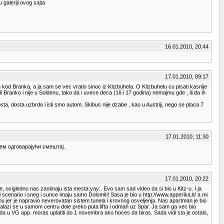
galeriji ovog sajta
16.01.2010, 20:44
17.01.2010, 09:17
kod Branka, a ja sam se vec vratio sinoc iz Kitzbuhela. O Kitzbuhelu cu pisati kasnije
li Branko i nije u Soldenu, tako da i uvece deca (16 i 17 godina) nemajmu gde , ili da ih
a, dosta uzbrdo i isli smo autom. Skibus nije dzabe , kao u Austriji, nego se placa 7
17.01.2010, 11:30
ђем одговарајући смештај.
17.01.2010, 20:22
e, ocigledno nas zanimaju ista mesta:yay:. Evo sam sad video da si bio u Kitz-u. I ja
enario i sneg i sunce imaju samo Dolomiti! Sasa je bio u http://www.apperika.it/ a mi
rumu jer je napravio neverovatan sistem tunela i krovnog osveljenja. Nas apartman je bio
 nalazi se u samom centru dole preko puta lifta i odmah uz Spar. Ja sam ga vec bio
s da u VG app. moras uplatiti do 1 novembra ako hoces da biras. Sada vidi sta je ostalo,