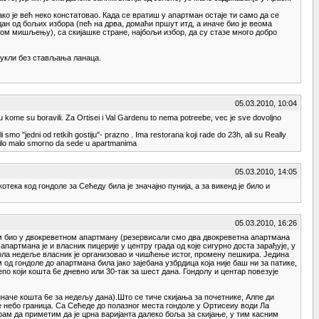
ко је већ неко констатовао. Када се вратиш у апартман остаје ти само да се
дан од бољих избора (пећ на дрва, домаћи пршут итд, а иначе био је веома
 мом мишљењу), са скијашке стране, најбољи избор, да су стазе много добро
звукли без стављања ланаца.
05.03.2010, 10:04
 kome su boravili. Za Ortisei i Val Gardenu to nema potreebe, vec je sve dovoljno
smo "jedni od retkih gostiju"- prazno . Ima restorana koji rade do 23h, ali su Really
a bilo malo smorno da sede u apartmanima
05.03.2010, 14:05
ека код гондоле за Сећеду била је значајно пунија, а за викенд је било и
05.03.2010, 16:26
сам био у двокреветном апартману (резервисали смо два двокреветна апартмана
партмана је и власник пицерије у центру града од које сигурно доста зарађује, у
 пола недеље власник је организовао и чишћење истог, промену пешкира. Једина
 од гондоле до апартмана била јако зајебана узбрдица која није баш ни за патике,
епо који кошта 6е дневно или 30-так за шест дана. Гондолу и центар повезује
 иначе кошта 6е за недељу дана).Што се тиче скијања за почетнике, Алпе ди
је небо граница. Са Сећеде до полазног места гондоле у Ортисеиу води Ла
рам да приметим да је црна варијанта далеко боља за скијање, у тим касним