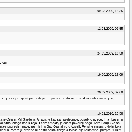
09.03.2009, 18:35
12.03.2009, 01:55
24.03.2009, 16:59
iveli:
19.09.2009, 16:09
20.09.2009, 09:09
rtu im je deciji raspust par nedelja. Za pomoc u odabiru smestaja slobodno se javi,a
10.01.2010, 23:58
ruka je Ortisei, Val Gardena! Gradic je kao sa razglednice, posebno uvece. Ima i bazen u
itno, snega kao u bajci..I sam smestaj je dosta povoljniji nego u Alta Badiji. Sto se
 pogresiti. Inace, razmisli i o Bad Gastain-u u Austriji. Fensi je mesto, u dolini koja
tzbuehl-a, mesto je prelepo ali cesto nema snega a to bas nije romantino, predjes 800km