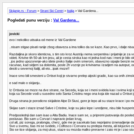
Skijanje.rs - Forum
>
Strani Ski Centri
>
Italija
> Val Gardena...
Pogledati punu verziju :
Val Gardena...
jovicki
evo i nekoliko utisaka od mene iz Val Gardene
..nisam stigao pisati ranije zbog obaveza a ima toliko da se kaze..Kao prvo, i dalje ni
Razdaljina je skoro identicna, s tim sto kroz Austriju nema serpentina i prijatnije je za vo
videti. Krivine tih 50-ak km jesu, ali je cesta siroka kao ni jedna kod nas i meni je bilo 
..jos jedno upozorenje-ako idete preko Italije ovim smerom, obavezno sipajte benzin
racunao, kad sidjem sa dolomita, posle 2h voznje po krivinama i izadjem na autoput, o
desiti u severnoj Italiji, ali eto...ipak moze!!
Inace smo bili smesteni u Ortisei koji je stvarno prelep alpski gradic, kao sa onih z
e sad malo o skijanju..
Iz Ortiseia se moze na dve strane, na Secedu, koja se i meni svidela kao i svima koji
koja sa Secede vodi u susedno selo Santa Cristinu nego ona koja ide nazad u Ortisei j
Druga strana je porodicno skijaliste Alpe Di Siusi, gore je lepo ali su staze krace i po 
Skijao sam i staze iznad Salve i Cristine, koje su jako lepe i uredjene, nisu bile husp
Predposlednji dan sam isao u Alta Badiu. Inace sam se, u pripremi putovanja do posled
poslusao. Bio sam u Corvari i napravio jedan krug,
col alt, piz sorega, pralongia, cherz, gde me je sacekalo bas neprijatno iznenadjenje 
Sve u svemu, bas mi se svidelo, i Colfosco i Corvara su prelepa mesta, ali iskjucivo za o
Sto se tice skijanja, za moj ukus, staze su mozda malko preravne i zato mi je i zao sto 