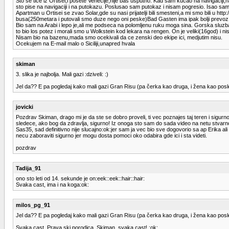
Sto se tice iz Ortisei,i posete Venecije,nije bas usputno. Kad sam kucao na navigaci
sto pise na navigaciji i na putokazu. Poslusao sam putokaz i nisam pogresio. Isao sam
Apartman u Ortisei se zvao Solar,gde su nasi prijatelji bili smesteni,a mi smo bili u ht
busa(250metara i putovali smo duze nego oni peske)Bad Gasten ima ipak bolji prevoz
Bio sam na Arabi i lepo je,ali me podseca na polomljenu ruku moga sina. Gorska sluzb
to bio los potez i morali smo u Wolkstein kod lekara na rengen. On je veliki(16god) i
Nisam bio na bazenu,mada smo ocekivali da ce zenski deo ekipe ici, medjutim nisu.
Ocekujem na E-mail malo o Siciliji,unapred hvala
skiman
3. slika je najbolja. Mali gazi :dziveli: :)
Jel da?? E pa pogledaj kako mali gazi Gran Risu (pa čerka kao druga, i žena kao p
jovicki
Pozdrav Skiman, drago mi je da ste se dobro proveli, ti vec poznajes taj teren i sigurno 
sledece, ako bog da zdravlja, sigurno! Iz onoga sto sam do sada video na netu stvarno m
Sas35, sad definitivno nije slucajno:ok:jer sam ja vec bio sve dogovorio sa ap Erika ali s
necu zaboraviti sigurno jer mogu dosta pomoci oko odabira gde ici i sta videti.
pozdrav
Tadija_91
ono sto leti od 14. sekunde je on:eek::eek::hair::hair:
Svaka cast, ima i na koga:ok:
milos_pg_91
Jel da?? E pa pogledaj kako mali gazi Gran Risu (pa čerka kao druga, i žena kao p
Svaka cast. Prava ski porodica. Skiman, svaka cast! :ok: