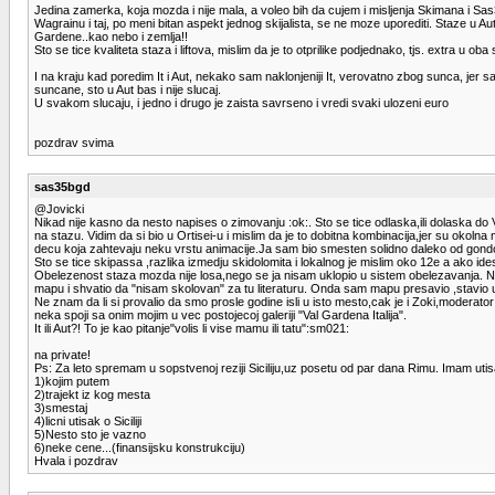
Jedina zamerka, koja mozda i nije mala, a voleo bih da cujem i misljenja Skimana i Sas
Wagrainu i taj, po meni bitan aspekt jednog skijalista, se ne moze uporediti. Staze 
Gardene..kao nebo i zemlja!!
Sto se tice kvaliteta staza i liftova, mislim da je to otprilike podjednako, tjs. extra u oba 
I na kraju kad poredim It i Aut, nekako sam naklonjeniji It, verovatno zbog sunca, je
suncane, sto u Aut bas i nije slucaj.
U svakom slucaju, i jedno i drugo je zaista savrseno i vredi svaki ulozeni euro
pozdrav svima
sas35bgd
@Jovicki
Nikad nije kasno da nesto napises o zimovanju :ok:. Sto se tice odlaska,ili dolaska do 
na stazu. Vidim da si bio u Ortisei-u i mislim da je to dobitna kombinacija,jer su okol
decu koja zahtevaju neku vrstu animacije.Ja sam bio smesten solidno daleko od gon
Sto se tice skipassa ,razlika izmedju skidolomita i lokalnog je mislim oko 12e a ako id
Obelezenost staza mozda nije losa,nego se ja nisam uklopio u sistem obelezavanja. N
mapu i shvatio da "nisam skolovan" za tu literaturu. Onda sam mapu presavio ,stavio u 
Ne znam da li si provalio da smo prosle godine isli u isto mesto,cak je i Zoki,moderato
neka spoji sa onim mojim u vec postojecoj galeriji "Val Gardena Italija".
It ili Aut?! To je kao pitanje"volis li vise mamu ili tatu":sm021:
na private!
Ps: Za leto spremam u sopstvenoj reziji Siciliju,uz posetu od par dana Rimu. Imam utis
1)kojim putem
2)trajekt iz kog mesta
3)smestaj
4)licni utisak o Siciliji
5)Nesto sto je vazno
6)neke cene...(finansijsku konstrukciju)
Hvala i pozdrav