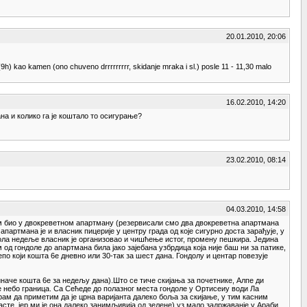
20.01.2010, 20:06
(9h) kao kamen (ono chuveno drrrrrrrrr, skidanje mraka i sl.) posle 11 - 11,30 malo
16.02.2010, 14:20
на и колико га је коштало то осигурање?
23.02.2010, 08:14
04.03.2010, 14:58
сам био у двокреветном апартману (резервисали смо два двокреветна апартмана
партмана је и власник пицерије у центру града од које сигурно доста зарађује, у
 пола недеље власник је организовао и чишћење истог, промену пешкира. Једина
 од гондоле до апартмана била јако зајебана узбрдица која није баш ни за патике,
епо који кошта 6е дневно или 30-так за шест дана. Гондолу и центар повезује
 иначе кошта 6е за недељу дана).Што се тиче скијања за почетнике, Алпе ди
је небо граница. Са Сећеде до полазног места гондоле у Ортисеиу води Ла
рам да приметим да је црна варијанта далеко боља за скијање, у тим касним
сте, јер ми је она далеко занимљивија од зелене) уз мало задржаванје у Араби.