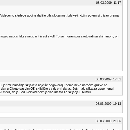
08.03.2009, 11:17
.Videcemo sledece godine da li je bila slucajnost!!:dziveli: Kojim putem si ti isao prema
ogao nauciti lakse nego u it ili aut skoli! To se moram posavetovati sa skimanom, on
08.03.2009, 17:51
bu, jer mi tamošnja skijališta najviše odgovaraju-nema neke naročite gužve na
 dan u Civetti-sasvim OK skijalište za dva-tri dana...Još malo slika za uspomenu i
islili, da je Bad Kleinkircheim jedino mesto za skijanje u Austrii...
08.03.2009, 19:13
08.03.2009, 21:06