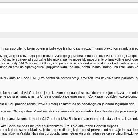
sam razresio dilemu kojim putem je bolje voziti a licno sam vozio,:) tamo preko Karavanki a u 
znju, ali i put kroz Italiju je definitivno zanimljiviji, planinski scenario oko Val Gardene, Campi
ok! Klinac je spavao ali supruzi je bilo muka, pa i to moze biti upozorenje onima koji ne podnose
 negde izmedju Val Gardene i Belluna, ima pumpa u skoro svakom mestu...jer kad izadjete n
dmah cu stati da sipam gorivo i popijemo kafu kad ono, nema i nema i nema...na kraju sam vozi
imskih reklama za Coca-Colu:)i za odmor sa porodicom je savrsen..ima nekoliko kids parkova,
 su komentarisali Val Gardenu, jer je izuzetno suncana i siroka, dobro uredjena staza sa mod
er je jos sira i suncanija..Iz Cristine gondola ide gore na vrh Col Raiser, odakle mozete po
mom ukusu previse ravne, liftovi su stariji i slazem se sa sas35bgd da je skoro izgubljen dan.
erisane ni u 2h po podne..Posebno bih spomenuo stazu za svetski kup Sasslong koja je malo je r
njeg dana dvoumio izmedju Val Gardene i Alta Badie pa sam morao otici da vidim...a i nas pri
da Alta Badia ski pass ne vazi za Arabbu:sm022:..zato obavezno Dolomiti skipass!!
ne koji idu samo skijati..za ljude sa porodicom, koji su dosli provesti odmor zajedno sa decom pa
nisam bio na Arabbi..Na zalost propustio sam i Gran Risu ali nadam se da ce biti prilike..Liftov