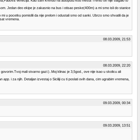
sana,Padova Venecija. Kad sam krenuo na autoputu kod mesta Trento se nije slagalo to
nibusom. Jedan deo ekipe je zakasnio na bus i otisao peske(400m) a mi smo isli do stanice
u pocetku pomislili da nije prelom i odustali smo od sanki. Ubrzo smo shvatili da je
 sat vremena.
08.03.2009, 21:53
08.03.2009, 22:20
govorim.Tvoj mali stvarno gazi:)..Moj klinac je 3,5god., ove nije isao u skolicu ali
app. i za njih. Detaljan izvestaj o Siciliji cu ti poslati ovih dana, cim ugrabim vremena,
09.03.2009, 00:34
09.03.2009, 13:51