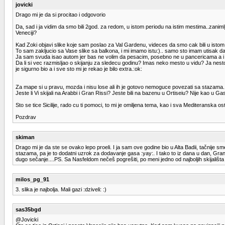
jovicki
Drago mi je da si procitao i odgovorio
Da, sad i ja vidim da smo bili 2god. za redom, u istom periodu na istim mestima..zanimljiv
Veneciji?
Kad Zoki objavi slike koje sam poslao za Val Gardenu, videces da smo cak bili u istom
To sam zakljucio sa Vase slike sa balkona, i mi imamo istu:).. samo sto imam utisak da ste Vi
Ja sam svuda isao autom jer bas ne volim da pesacim, posebno ne u pancericama a i moj
Da li si vec razmisljao o skijanju za sledecu godinu? Imas neko mesto u vidu? Ja nest
je sigurno bio a i sve sto mi je rekao je bilo extra.:ok:
Za mape si u pravu, mozda i nisu lose ali ih je gotovo nemoguce povezati sa stazama..i
Jeste li Vi skijali na Arabbi i Gran Rissi? Jeste bili na bazenu u Ortiseiu? Nije kao u Gas
Sto se tice Sicilije, rado cu ti pomoci, to mi je omiljena tema, kao i sva Mediteranska ost
Pozdrav
skiman
Drago mi je da ste se ovako lepo proeli. I ja sam ove godine bio u Alta Badii, tačnije
stazama, pa je to dodatni uzrok za dodavanje gasa :yay:. I tako to iz dana u dan, Gran
dugo sečanje....PS. Sa Nasfeldom nečeš pogrešiti, po meni jedno od najboljih skijališta 
milos_pg_91
3. slika je najbolja. Mali gazi :dziveli: :)
sas35bgd
@Jovicki