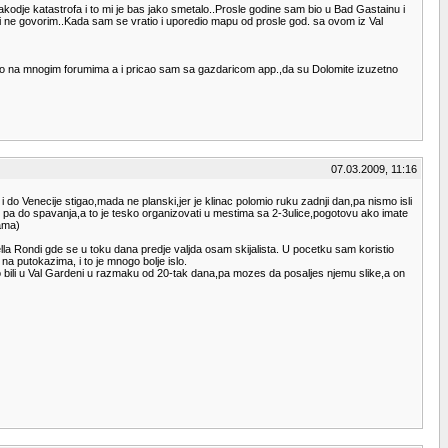
akodje katastrofa i to mi je bas jako smetalo..Prosle godine sam bio u Bad Gastainu i
i ne govorim..Kada sam se vratio i uporedio mapu od prosle god. sa ovom iz Val
citao na mnogim forumima a i pricao sam sa gazdaricom app.,da su Dolomite izuzetno
07.03.2009, 11:16
 do Venecije stigao,mada ne planski,jer je klinac polomio ruku zadnji dan,pa nismo isli
16h pa do spavanja,a to je tesko organizovati u mestima sa 2-3ulice,pogotovu ako imate
ama)
a Rondi gde se u toku dana predje valjda osam skijalista. U pocetku sam koristio
a putokazima, i to je mnogo bolje islo.
smo bili u Val Gardeni u razmaku od 20-tak dana,pa mozes da posaljes njemu slike,a on