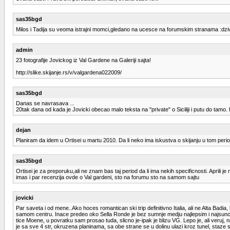
sas35bgd
Milos i Tadija su veoma istrajni momci,gledano na ucesce na forumskim stranama :dzive
admin
23 fotografije Jovickog iz Val Gardene na Galeriji sajta!
http://slike.skijanje.rs/v/valgardena022009/
sas35bgd
Danas se navrasava ...
20tak dana od kada je Jovicki obecao malo teksta na "private" o Siciliji i putu do tamo.
dejan
Planiram da idem u Ortisei u martu 2010. Da li neko ima iskustva o skijanju u tom peri
sas35bgd
Ortisei je za preporuku,ali ne znam bas taj period da li ima nekih specificnosti. Aprili 
imas i par recenzija ovde o Val gardeni, sto na forumu sto na samom sajtu
jovicki
Par saveta i od mene..Ako hoces romantican ski trip definitivno Italia, ali ne Alta Bad
samom centru. Inace predeo oko Sella Ronde je bez sumnje medju najlepsim i najsuncaniji
tice Moene, u povratku sam prosao tuda, slicno je-ipak je blizu VG. Lepo je, ali veruj, 
je sa sve 4 str, okruzena planinama, sa obe strane se u dolinu ulazi kroz tunel, staze 