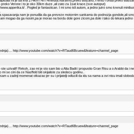
ji,napisala mi je da ima 274km i 4h i 4minuta.Naravno,preko Bolzano,Trento i onda preko Bas
 preko Verone i to je oko 30km duze ,ali zato za 1sat krace.(sve autoput)
tp://www.apperika.it/ . Pogled je fantastican. I mi smo isli autom, a jedno jutro smo krenuli mi
.
a spasavanja nam je ponudila da ga preveze motornim sankama do podnozja gondole,ali smo mi 
 nisam mogao da ga nosim,pa je morao na bordu dole gore zicom,pa dole i tako do lekara jedno
oslednja).... http://www.youtube.com/watch?v=RTaud6Bcuew&feature=channel_page
ste uzivali!! Rekoh, zao mi je sto sam bio u Alta Badii i propustio Gran Risu a o Arabbi da i ne 
i se cini da ce Nasffeld biti skijaliste za sledecu godinu..
am u zadnji momenat otkazao jer su i prijatelji odlucili da idu sa nama a ovi nisu imali slobodan 
oslednja).... http://www.youtube.com/watch?v=RTaud6Bcuew&feature=channel_page