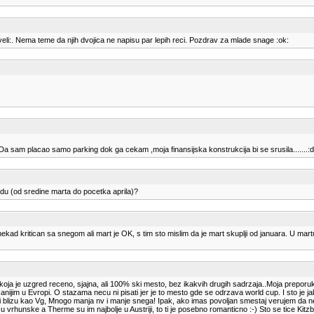
li:. Nema teme da njih dvojica ne napisu par lepih reci. Pozdrav za mlade snage :ok:
 Da sam placao samo parking dok ga cekam ,moja finansijska konstrukcija bi se srusila.......:dz
odu (od sredine marta do pocetka aprila)?
je nekad kritican sa snegom ali mart je OK, s tim sto mislim da je mart skuplji od januara. U ma
ia, koja je uzgred receno, sjajna, ali 100% ski mesto, bez ikakvih drugih sadrzaja..Moja prepo
m u Evropi. O stazama necu ni pisati jer je to mesto gde se odrzava world cup. I sto je jako b
ni blizu kao Vg, Mnogo manja nv i manje snega! Ipak, ako imas povoljan smestaj verujem da neces
su vrhunske a Therme su im najbolje u Austriji, to ti je posebno romanticno :-) Sto se tice Ki