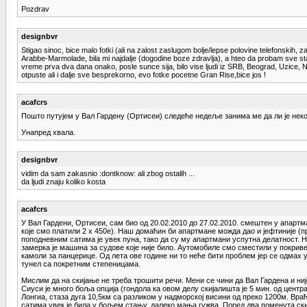
Pozdrav
designbvr
Stigao sinoc, bice malo fotki (ali na zalost zaslugom bolje/lepse polovine telefonskih, 
Arabbe-Marmolade, bila mi najdalje (dogodine boze zdravlja), a hteo da probam sve staz
vreme prva dva dana onako, posle sunce sija, bilo vise ljudi iz SRB, Beograd, Uzice, N
otpuste ali i dalje sve besprekorno, evo fotke pocetne Gran Rise,bice jos !
acafcrs
Пошто путујем у Вал Гардену (Ортисеи) следеће недеље занима ме да ли је неко 
Унапред хвала.
designbvr
vidim da sam zakasnio :dontknow: ali zbog ostalih ...
da ljudi znaju koliko kosta
acafcrs
У Вал Гардени, Ортисеи, сам био од 20.02.2010 до 27.02.2010. смештен у апарт
које смо платили 2 x 450е). Наш домаћин би апартмане можда дао и јефтиније (пр
поподневним сатима је увек пуна, тако да су му апартмани успутна делатност. Н
замерка је машина за судове које није било. Аутомобиле смо сместили у покривену
камоли за панцерице. Од лета ове године ни то неће бити проблем јер се одмах уз
тунел са покретним степеницама.
Мислим да на скијање не треба трошити речи. Мени се чини да Вал Гардена и није
Сиуси је много боља опција (гондола ка овом делу скијалишта је 5 мин. од цент
Лонгиа, стаза дуга 10,5км са разликом у надморској висини од преко 1200м. Вра
сатима увек је била у бољем стању, далеко мања гужва. Поред два поменута скиј