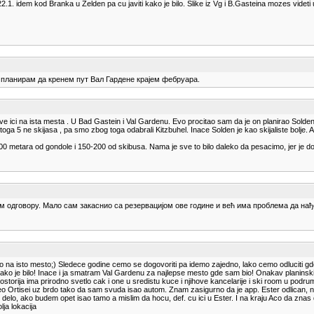
idem kod Branka u Zelden pa cu javiti kako je bilo. Slike iz Vg i B.Gasteina mozes videti u 
о планирам да кренем пут Вал Гардене крајем фебруара.
e ici na ista mesta . U Bad Gastein i Val Gardenu. Evo procitao sam da je on planirao Solden 
 toga 5 ne skijasa , pa smo zbog toga odabrali Kitzbuhel. Inace Solden je kao skijaliste bolje. A
00 metara od gondole i 150-200 od skibusa. Nama je sve to bilo daleko da pesacimo, jer je dost
зом одговору. Мало сам закаснио са резервацијом ове године и већ има проблема да на
emo na isto mesto;) Sledece godine cemo se dogovoriti pa idemo zajedno, lako cemo odluciti gd
 je bilo! Inace i ja smatram Val Gardenu za najlepse mesto gde sam bio! Onakav planinski sc
 prostorija ima prirodno svetlo cak i one u sredistu kuce i njihove kancelarije i ski room u pod
 je ceo Ortisei uz brdo tako da sam svuda isao autom. Znam zasigurno da je app. Ester odlican,
k delo, ako budem opet isao tamo a mislim da hocu, def. cu ici u Ester. I na kraju Aco da zna
lja lokacija