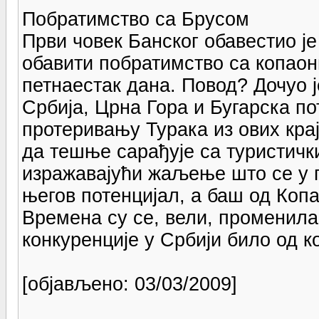
Побратимство са Брусом
Први човек Банског обавестио је
обавити побратимство са копаон
петнаестак дана. Повод? Дочуо ј
Србија, Црна Гора и Бугарска п
протеривању Турака из ових крај
да тешње сарађује са туристичк
изражавајући жаљење што се у 
његов потенцијал, а баш од Коп
Времена су се, вели, променила
конкуренције у Србији било од к
[објављено: 03/03/2009]