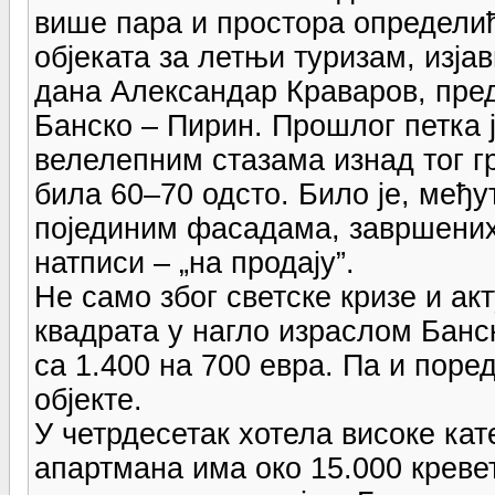
више пара и простора определић
објеката за летњи туризам, изја
дана Александар Краваров, пред
Банско – Пирин. Прошлог петка ј
велелепним стазама изнад тог г
била 60–70 одсто. Било је, међу
појединим фасадама, завршених 
натписи – „на продају”.
Не само због светске кризе и ак
квадрата у нагло израслом Банс
са 1.400 на 700 евра. Па и поред
објекте.
У четрдесетак хотела високе кат
апартмана има око 15.000 креве