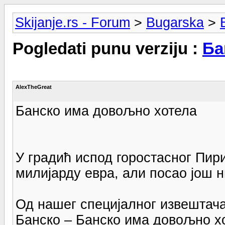
Skijanje.rs - Forum
>
Bugarska
>
Pogledati punu verziju :
Ба
AlexTheGreat
Банско има довољно хотела
У градић испод горостасног Пири
милијарду евра, али посао још ни
Од нашег специјалног извештач
Банско – Банско има довољно хо