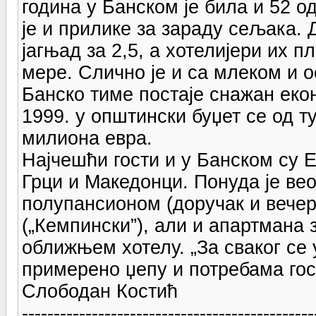
година у Банском је била и 52 
је и прилике за зараду сељака. 
јагњад за 2,5, а хотелијери их п
мере. Слично је и са млеком и
Банско тиме постаје снажан еко
1999. у општински буџет се од т
милиона евра.
Најчешћи гости и у Банском су Е
Грци и Македонци. Понуда је ве
полупансионом (доручак и вечер
(„Кемпински”), али и апартмана 
оближњем хотелу. „За сваког се
примерено џепу и потребама гост
Слободан Костић
----------------------------------------------