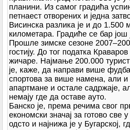
планини. Из самог градића успи
петнаест отворених и једна затв
Висинска разлика је и до 1.500 
километара. Градиће се бар још 
Прошле зимске сезоне 2007–2008
гостију. До тог податка Краваров
жичаре. Најмање 200.000 турис
је, каже, да направи више фудба
спортова за више намена, али и 
апартмане и остале садржаје, ал
немају где да оставе ауто.
Банско је, према речима свог пр
економски значај за готово све у
одсто и најнижа је у Бугарској, 