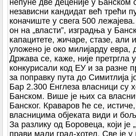
непуне две деценије у Банском с
независни кандидат већ трећи пу
коначиште у свега 500 лежајева. 
он на „власти”, изградња у Банс
капацитете, жичаре, стазе, али и
уложено је око милијарду евра, 
Држава се, каже, није претргла у
конкурисали код ЕУ и за разне п
за поправку пута до Симитлија 
Бар 2.300 Енглеза власници су 
Банском. Више је њих са власн
Банског. Краваров ће се, истиче
власницима објеката види и бољ
За разлику од Боровеца, који је 
прави мали град-хотел. Све је у