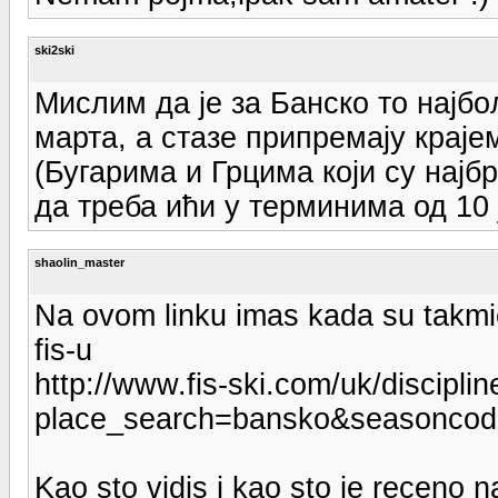
ski2ski
Мислим да је за Банско то најб
марта, а стазе припремају краје
(Бугарима и Грцима који су најбр
да треба ићи у терминима од 10
shaolin_master
Na ovom linku imas kada su takmic
fis-u
http://www.fis-ski.com/uk/disciplin
place_search=bansko&seasoncod
Kao sto vidis i kao sto je receno na