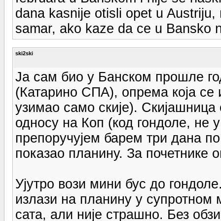
dana kasnije otisli opet u Austriju
samar, ako kaze da ce u Bansko na
ski2ski
Ја сам био у Банском прошле го
(Катарино СПА), опрема која се 
узимао само скије). Скијашница 
односу на Коп (код гондоле, не у
препоручујем барем три дана по
показао планину. За почетнике о
Ујутро вози мини бус до гондоле.
излази на планину у супротном м
сата, али није страшно. Без обзи