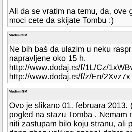
Ali da se vratim na temu, da, ove 
moci cete da skijate Tombu :)
VladimirGM
Ne bih baš da ulazim u neku raspra
napravljene oko 15 h.
http://www.dodaj.rs/f/1L/Cz/1xWB
http://www.dodaj.rs/f/z/En/2Xvz7
VladimirGM
Ovo je slikano 01. februara 2013. 
pogled na stazu Tomba . Nemam na
niti zastupam bilo koju stranu, ali