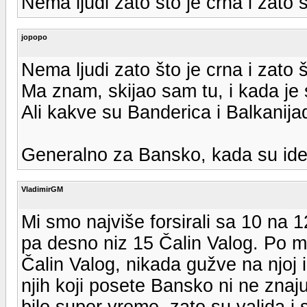
Nema ljudi zato što je crna i zato
jopopo
Nema ljudi zato što je crna i zato
Ma znam, skijao sam tu, i kada je
Ali kakve su Banderica i Balkanija
Generalno za Bansko, kada su ideal
VladimirGM
Mi smo najviše forsirali sa 10 na 
pa desno niz 15 Čalin Valog. Po me
Čalin Valog, nikada gužve na njoj 
njih koji posete Bansko ni ne zna
bilo super vreme, zato su valjda i 