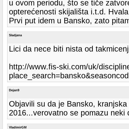
u ovom periodu, što se tiče zatvor
opterećenosti skijališta i.t.d. Hvala
Prvi put idem u Bansko, zato pita
Sladjana
Lici da nece biti nista od takmicenj
http://www.fis-ski.com/uk/disciplin
place_search=bansko&seasoncod
Dejan9
Objavili su da je Bansko, kranjska 
2016...verovatno se pomazu neki dr
VladimirGM