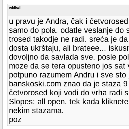
oddball
u pravu je Andra, čak i četvorosed 
samo do pola. odatle veslanje do s
trosed takodje ne radi. sreća je d
dosta ukrštaju, ali brateee... isku
dovoljno da savlada sve. posle po
moze da se tera opusteno jos sat 
potpuno razumem Andru i sve sto j
banskoski.com znao da je staza 9 z
četvorosed koji vodi do vrha radi 
Slopes: all open. tek kada kliknete
nekim stazama.
poz