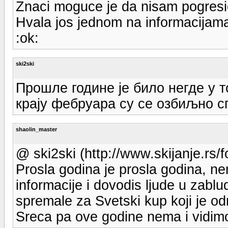
Znaci moguce je da nisam pogresi
Hvala jos jednom na informacijam
:ok:
ski2ski
Прошле године је било негде у т
крају фебруара су се озбиљно с
shaolin_master
@ ski2ski (http://www.skijanje.r
Prosla godina je prosla godina, n
informacije i dovodis ljude u zablu
spremale za Svetski kup koji je odr
Sreca pa ove godine nema i vidim