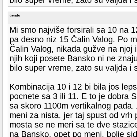
trendo
Mi smo najviše forsirali sa 10 na 
pa desno niz 15 Čalin Valog. Po me
Čalin Valog, nikada gužve na njoj 
njih koji posete Bansko ni ne zna
bilo super vreme, zato su valjda i 
Kombinacija 10 i 12 bi bila jos le
pocnete sa 3 ili 11. E to je dobra 
sa skoro 1100m vertikalnog pada. Al
meni za nista, jer taj spust od vr
mosta se ne meri sa te dve stazic
na Bansko, opet po meni, bolje sid