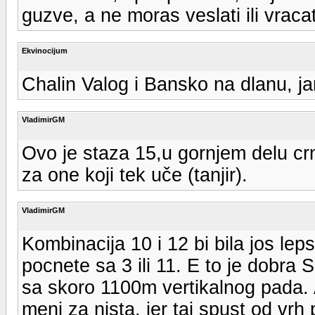
guzve, a ne moras veslati ili vrac
Ekvinocijum
Chalin Valog i Bansko na dlanu, j
VladimirGM
Ovo je staza 15,u gornjem delu crn
za one koji tek uče (tanjir).
VladimirGM
Kombinacija 10 i 12 bi bila jos le
pocnete sa 3 ili 11. E to je dobra 
sa skoro 1100m vertikalnog pada. Al
meni za nista, jer taj spust od vr