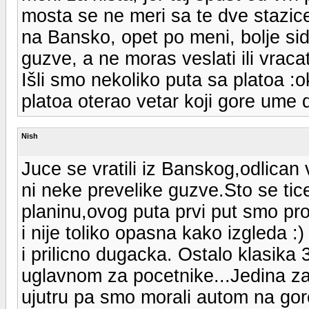
mosta se ne meri sa te dve stazic
na Bansko, opet po meni, bolje sid
guzve, a ne moras veslati ili vrac
Išli smo nekoliko puta sa platoa :
platoa oterao vetar koji gore ume 
Nish
Juce se vratili iz Banskog,odlican 
ni neke prevelike guzve.Sto se tic
planinu,ovog puta prvi put smo p
i nije toliko opasna kako izgleda :
i prilicno dugacka. Ostalo klasika 3
uglavnom za pocetnike...Jedina z
ujutru pa smo morali autom na gore