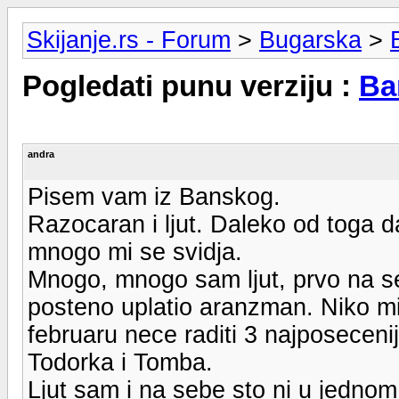
Skijanje.rs - Forum
>
Bugarska
>
Pogledati punu verziju :
Ba
andra
Pisem vam iz Banskog.
Razocaran i ljut. Daleko od toga da
mnogo mi se svidja.
Mnogo, mnogo sam ljut, prvo na se
posteno uplatio aranzman. Niko mi
februaru nece raditi 3 najposecenija 
Todorka i Tomba.
Ljut sam i na sebe sto ni u jednom