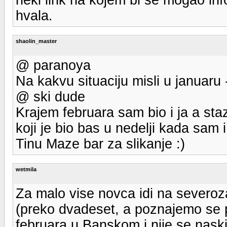
hvala.
shaolin_master
@ paranoya
Na kakvu situaciju misli u januaru
@ ski dude
Krajem februara sam bio i ja a sta
koji je bio bas u nedelji kada sam 
Tinu Maze bar za slikanje :)
wetmila
Za malo vise novca idi na severo
(preko dvadeset, a poznajemo se p
februara u Banskom i nije se nask