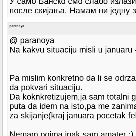
У само Банско смо слабо излаз
после скијања. Намам ни једну з
paranoya
@ paranoya
Na kakvu situaciju misli u januaru
Pa mislim konkretno da li se odrzav
da pokvari situaciju.
Da koknkretizujem,ja sam totalni gus
puta da idem na isto,pa me zanima 
za skijanje(kraj januara pocetak fe
Nemam pojma,ipak sam amater :)