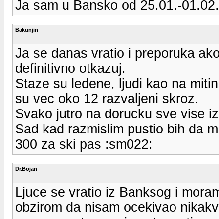
Ja sam u Bansko od 25.01.-01.02. v
Bakunjin
Ja se danas vratio i preporuka a
definitivno otkazuj.
Staze su ledene, ljudi kao na miti
su vec oko 12 razvaljeni skroz.
Svako jutro na dorucku sve vise iz
Sad kad razmislim pustio bih da 
300 za ski pas :sm022:
Dr.Bojan
Ljuce se vratio iz Banksog i mora
obzirom da nisam ocekivao nikakvo