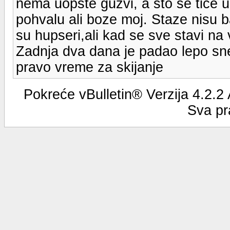
nema uopste guzvi, a sto se tice u
pohvalu ali boze moj. Staze nisu b
su hupseri,ali kad se sve stavi na
Zadnja dva dana je padao lepo sne
pravo vreme za skijanje
Pokreće vBulletin® Verzija 4.2.2
Sva pr