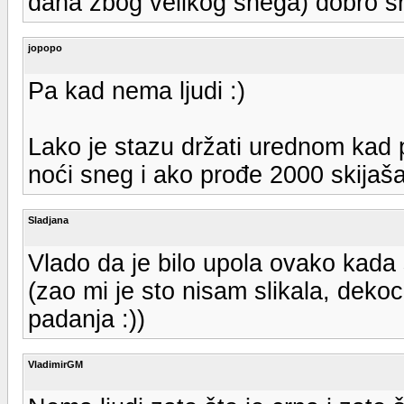
dana zbog velikog snega) dobro s
jopopo
Pa kad nema ljudi :)
Lako je stazu držati urednom kad p
noći sneg i ako prođe 2000 skijaša
Sladjana
Vlado da je bilo upola ovako kada s
(zao mi je sto nisam slikala, dek
padanja :))
VladimirGM