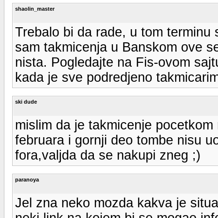
shaolin_master
Trebalo bi da rade, u tom terminu 
sam takmicenja u Banskom ove se
nista. Pogledajte na Fis-ovom sajt
kada je sve podredjeno takmicari
ski dude
mislim da je takmicenje pocetkom 
februara i gornji deo tombe nisu u
fora,valjda da se nakupi zneg ;)
paranoya
Jel zna neko mozda kakva je situa
neki link na kojem bi se mogao inf