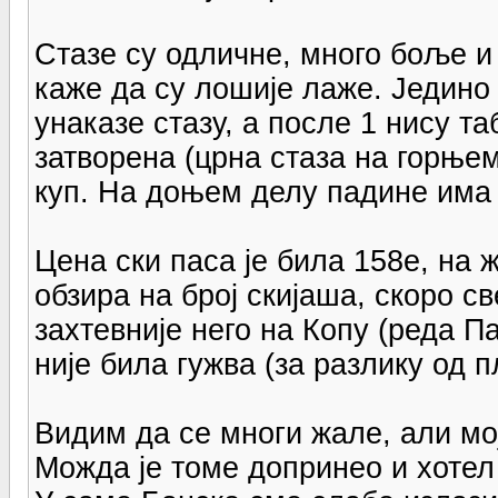
Стазе су одличне, много боље и 
каже да су лошије лаже. Једино 
унаказе стазу, а после 1 нису т
затворена (црна стаза на горњем
куп. На доњем делу падине има 
Цена ски паса је била 158е, на 
обзира на број скијаша, скоро с
захтевније него на Копу (реда П
није била гужва (за разлику од п
Видим да се многи жале, али мој
Можда је томе допринео и хотел 