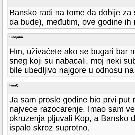
Bansko radi na tome da dobije za 
da bude), međutim, ove godine ih 
Sladjana
Hm, uživaćete ako se bugari bar m
sneg koji su nabacali, moj neki su
bile ubedljivo najgore u odnosu na
IvanQ
Ja sam prosle godine bio prvi put 
najvece razocarenje. Imao sam vel
okruzenja pljuvali Kop, a Bansko di
ispalo skroz suprotno.