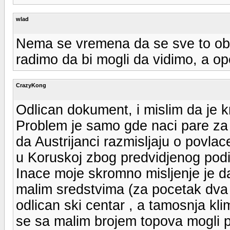
wlad
Nema se vremena da se sve to obi
radimo da bi mogli da vidimo, a o
CrazyKong
Odlican dokument, i mislim da je kr
Problem je samo gde naci pare za
da Austrijanci razmisljaju o povlac
u Koruskoj zbog predvidjenog podi
Inace moje skromno misljenje je da
malim sredstvima (za pocetak dva tr
odlican ski centar , a tamosnja kl
se sa malim brojem topova mogli pokr