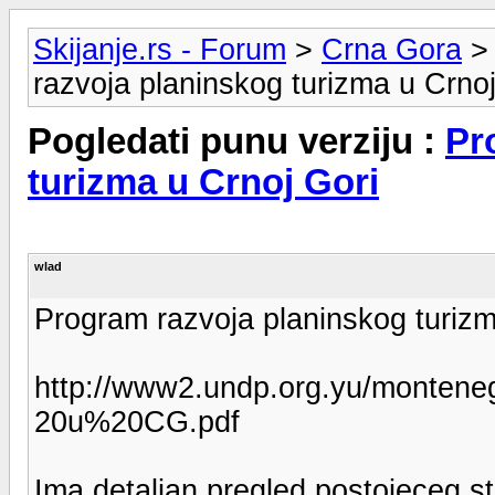
Skijanje.rs - Forum
>
Crna Gora
razvoja planinskog turizma u Crnoj
Pogledati punu verziju :
Pr
turizma u Crnoj Gori
wlad
Program razvoja planinskog turizm
http://www2.undp.org.yu/monten
20u%20CG.pdf
Ima detaljan pregled postojeceg st