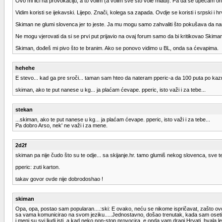
Ovo mi liči na provokaciju, a to volim (a volim sve što vole mladi). Pa da se upecam o
Vidim koristi se ijekavski. Lijepo. Znači, kolega sa zapada. Ovdje se koristi i srpski i
Skiman ne glumi slovenca jer to jeste. Ja mu mogu samo zahvaliti što pokušava da nam
Ne mogu vjerovati da si se prvi put prijavio na ovaj forum samo da bi kritikovao Skimana. D
Skiman, dođeš mi pivo što te branim. Ako se ponovo vidimo u BL, onda sa ćevapima.
hehehe
E stevo... kad ga pre sroči... taman sam hteo da nateram pperic-a da 100 puta po kazni
skiman, ako te put nanese u kg... ja plaćam ćevape. pperic, isto važi i za tebe...
stekan
...skiman, ako te put nanese u kg... ja plaćam ćevape. pperic, isto važi i za tebe...
Pa dobro Arso, nek' ne važi i za mene.
2d2f
skiman pa nije čudo što su te odje... sa skijanje.hr. tamo glumiš nekog slovenca, sve t
pperic: zuti karton.
takav govor ovde nije dobrodoshao !
skiman
Opa, opa, postao sam popularan....:ski: E ovako, neću se nikome ispričavat, zašto ovdje
sa vama komunicirao na svom jeziku.....Jednostavno, došao trenutak, kada sam osetio, d
i meni su svi ljudi isti, a kad neko non-stop provocira, e onda vam dragi Hrvati, hvala l