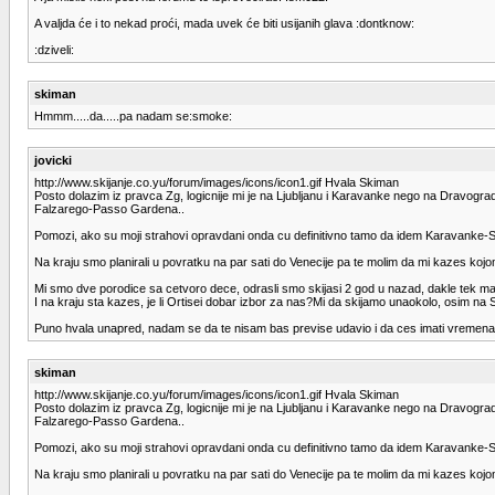
A valjda će i to nekad proći, mada uvek će biti usijanih glava :dontknow:
:dziveli:
skiman
Hmmm.....da.....pa nadam se:smoke:
jovicki
http://www.skijanje.co.yu/forum/images/icons/icon1.gif Hvala Skiman
Posto dolazim iz pravca Zg, logicnije mi je na Ljubljanu i Karavanke nego na Dravograd,
Falzarego-Passo Gardena..
Pomozi, ako su moji strahovi opravdani onda cu definitivno tamo da idem Karavanke-Sp
Na kraju smo planirali u povratku na par sati do Venecije pa te molim da mi kazes ko
Mi smo dve porodice sa cetvoro dece, odrasli smo skijasi 2 god u nazad, dakle tek mal
I na kraju sta kazes, je li Ortisei dobar izbor za nas?Mi da skijamo unaokolo, osim na Se
Puno hvala unapred, nadam se da te nisam bas previse udavio i da ces imati vremen
skiman
http://www.skijanje.co.yu/forum/images/icons/icon1.gif Hvala Skiman
Posto dolazim iz pravca Zg, logicnije mi je na Ljubljanu i Karavanke nego na Dravograd,
Falzarego-Passo Gardena..
Pomozi, ako su moji strahovi opravdani onda cu definitivno tamo da idem Karavanke-Sp
Na kraju smo planirali u povratku na par sati do Venecije pa te molim da mi kazes ko