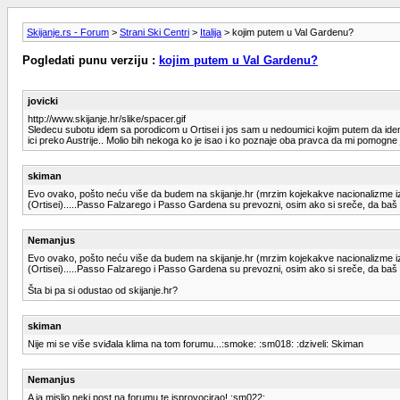
Skijanje.rs - Forum
>
Strani Ski Centri
>
Italija
> kojim putem u Val Gardenu?
Pogledati punu verziju :
kojim putem u Val Gardenu?
jovicki
http://www.skijanje.hr/slike/spacer.gif
Sledecu subotu idem sa porodicom u Ortisei i jos sam u nedoumici kojim putem da idem,
ici preko Austrije.. Molio bih nekoga ko je isao i ko poznaje oba pravca da mi pomogne j
skiman
Evo ovako, pošto neću više da budem na skijanje.hr (mrzim kojekakve nacionalizme iz
(Ortisei).....Passo Falzarego i Passo Gardena su prevozni, osim ako si sreče, da baš taj
Nemanjus
Evo ovako, pošto neću više da budem na skijanje.hr (mrzim kojekakve nacionalizme iz
(Ortisei).....Passo Falzarego i Passo Gardena su prevozni, osim ako si sreče, da baš taj
Šta bi pa si odustao od skijanje.hr?
skiman
Nije mi se više sviđala klima na tom forumu...:smoke: :sm018: :dziveli: Skiman
Nemanjus
A ja mislio neki post na forumu te isprovocirao! :sm022: