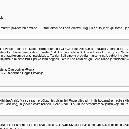
ok:
ri" pozove na ćevape... E sad, ako ti ne kaniš dolaziti u kg ili u ša, to je druga stvar... ja s
da Jovickom "otkrijem tajnu " kojim putem do Val Gardene. Skiman je to uradio veoma dobro.
u da takve krivine nisu videli u zivotu.Posle kad smo isli na Sella rondu videli smo taj put. Sed
nu stazu kojom se ulazi na skijaliste.Taj dan koji smo tu proveli,smatramo ga izgubljenim-skor
ila najbliza,a mi smo trazili preko leba pogacu i sve isli na neka druga. Sella ronda je "turizam
lista. Ove godine -Rogla
 SKI Reportaze Rogla,Slovenija.
ijališta Areh). Ma sve sam pročitao, jes da mi je i Rogla blizu ali mi nije bogznašta, radije s
m Sasslong), al ja više volim Arabbu i Gran Risu u La Villi, ne preferiram skijališta koja s
oj kugli u kome bi to ocekivo, ali ne da cevapi razbijaju, dakle skimane ako odlucis da za
i su mu izvrsni.