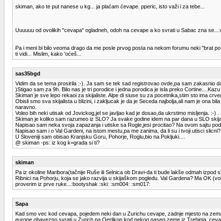
skiman, ako te put nanese u kg... ja plaćam ćevape. pperic, isto važi i za tebe...
Uuuuuu od ovolikih "cevapa" ogladneh, odoh na cevape a ko svrati u Sabac zna se...:
Pa i meni bi bilo veoma drago da me posle prvog posta na nekom forumu neki "brat po mate
ti vidi... Mislim, kako 'oćeš...
sas35bgd
Vidim da se tema prosirila :-). Ja sam se tek sad registrovao ovde,pa sam zakasnio 
)Stigao sam za 9h. Bilo nas je tri porodice i jedna porodica je isla preko Cortine....Kaz
Skiman je sve lepo rekaoi za skijaliste. Alpe di siuse su za pocetnika,stim sto ima crve
Obisli smo sva skijalista u blizini, i zakljucak je da je Seceda najbolja,ali nam je ona b
naravno.
Voleo bih neki utisak od Jovickog,jel se javljao kad je dosao,da ukrstimo misljenja. :-) .
Skiman je koliko sam razumeo iz SLO? Ja svake godine idem na par dana u SLO skija
Napisao sam neka svoja zapazanja i utiske sa Rogle,jesi procitao? Na ovom sajtu pod
Napisao sam i o Val Gardeni, na istom mestu,pa me zanima, da li su i tvoji utisci slicni?
U Sloveniji sam obisao Kranjsku Goru, Pohorje, Roglu,bio na Pokljuki....
@ skiman -ps: iz kog k=grada si ti?
skiman
Pa iz okoline Maribora(tačnije Ruše ili Selnica ob Dravi-da ti bude lakše odmah izpod sk
Ribnici na Pohorju, koja se jako razvija u skijaškom pogledu. Val Gardena? Ma OK (voli
proverim iz prve ruke...:bootyshak :ski: :sm004: :sm017:
Sapa
Kad smo vec kod cevapa, pojedem neki dan u Zurichu cevape, zadnje mjesto na zemaljsk
europe obavezno svrati u Zurich na Oerlikon kod nekog naseg zeme iz Trebinja, cevap