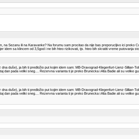
 na Sezanu ili na Karavanke? Na forumu sam procitao da nije bas preporucljivo ici preko Cort
er idem sa klincem od 3,5god i ne bih hteo rizikovati, tjs. hteo bih skratiti vreme putovanja st
 dna duše), ja bih ti predložio put kojim idem sam: MB-Dravograd-Klegenfurt-Lienz-Sillian-
 dan pada veliki sneg.... Rezervna varianta ti je preko Brunecka i Alta Badie ali su velike gužv
 dna duše), ja bih ti predložio put kojim idem sam: MB-Dravograd-Klegenfurt-Lienz-Sillian-
 dan pada veliki sneg.... Rezervna varianta ti je preko Brunecka i Alta Badie ali su velike gužv