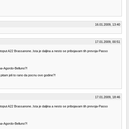
16.01.2009, 13:40
17.01.2009, 00:51
autoput A22 Brassanone..Ista je daljina a nesto se pribojavam tih prevoja-Passo
ena-Agordo-Belluno?!
pitam jeli to rano da pocnu ove godine?!
17.01.2009, 18:46
autoput A22 Brassanone..Ista je daljina a nesto se pribojavam tih prevoja-Passo
ena-Agordo-Belluno?!