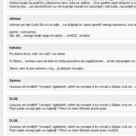
Svima hvala na podršci i obavezno pivo, kad se vidimo....Ove godine opet dolazim u va
meni je isto....na slovenčkom su me kasnije morali svi razumjeti i vidi čudo, razumjeli su
skiman
skiman pa nije čudo što su te odje... sa skijanje.hr. tamo glumiš nekog slovenca, sve t
pperic: zuti karton.
Ide, ide....mnogo bolje nego hrvatski....:sm022: :smoke:
hehehe
Pa dobro Arso, nek' ne važi i za mene.
Ih Stevo... kontao sam da tebi ne treba posebno da naglašavam... al eto ispravljam se.
Stevo, ako te put nanese u kg... ja plaćam ćevape...
Symon
Uuuuuu od ovolikih "cevapa" ogladneh, odoh na cevape a ko svrati u Sabac zna se...:
D.I.M.
Uuuuuu od ovolikih "cevapa" ogladneh, odoh na cevape a ko svrati u Sabac zna se...:
Pazi sada cevapi gde su najbolji ? Reci ce nam Skiman posle puta.
D.I.M.
Uuuuuu od ovolikih "cevapa" ogladneh, odoh na cevape a ko svrati u Sabac zna se...:
Pazi sada cevapi gde su najbolji ? Reci ce nam Skiman posle puta.:sm023: