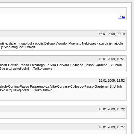
PDA
16.01.2009, 02:10
ine, da je mnogo bolja opcija Belluno, Agordo, Moena... Neki opet kazu da je najbolje
o je vise moguce..Hvala!!
16.01.2009, 10:51
Toblach-Cortina-Passo Falzarego-La Villa-Corvara-Colfosco-Passo Gardena- St.Urlich
e u toj uzkoj dolini.....Toliko:smoke:
16.01.2009, 12:52
Toblach-Cortina-Passo Falzarego-La Villa-Corvara-Colfosco-Passo Gardena- St.Urlich
e u toj uzkoj dolini.....Toliko:smoke:
16.01.2009, 13:22
16.01.2009, 13:27