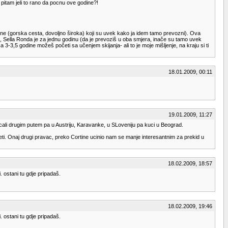
pitam jeli to rano da pocnu ove godine?!
ene (gorska cesta, dovoljno široka) koji su uvek kako ja idem tamo prevozni). Ova
K, Sella Ronda je za jednu godinu (da je prevoziš u oba smjera, inače su tamo uvek
3-3,5 godine možeš početi sa učenjem skijanja- ali to je moje mišljenje, na kraju si ti
18.01.2009, 00:11
19.01.2009, 11:27
cali drugim putem pa u Austriju, Karavanke, u SLoveniju pa kuci u Beograd.
seti. Onaj drugi pravac, preko Cortine ucinio nam se manje interesantnim za prekid u
18.02.2009, 18:57
. ostani tu gdje pripadaš.
18.02.2009, 19:46
. ostani tu gdje pripadaš.