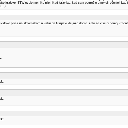
še krajeve. BTW ovdje me niko nije nikad isravljao, kad sam pogrešio u nekoj rečenici, kao št
....)
ekstove pišeš na slovenskom a vidim da ti srpski ide jako dobro. zato se više ni nemoj vraćati
..
ok:
ok:
ok: