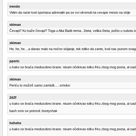
trendo
Vidim da raste kod sportasa adrenalin pa se svi okrenuli na cevape mesto na skije
skiman
Čevapi? Ko kaže čevapi? Toga u Alta Badii nema...šteta, velika šteta, pošto u subotu
skiman
He, he, he....a danas malo na noćno skijanje, tek toliko da zante, kod nas punom snago
pperic
u kako se braća međusobno brane. nisam očekivao tolku frku zbog mog posta, al sad mi
skiman
Periću to možeš samo zamislit.....:smoke:
2d2f
u kako se braća međusobno brane. nisam očekivao tolku frku zbog mog posta, al sad mi
bash smo se potresli :bootyshak
hehehe
u kako se braća međusobno brane. nisam očekivao tolku frku zbog mog posta, al sad mi