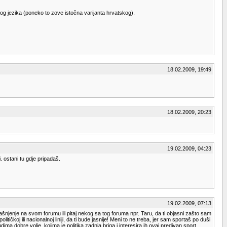
skog jezika (poneko to zove istočna varijanta hrvatskog).
18.02.2009, 19:49
18.02.2009, 20:23
19.02.2009, 04:23
. ostani tu gdje pripadaš.
19.02.2009, 07:13
ašnjenje na svom forumu ili pitaj nekog sa tog foruma npr. Taru, da ti objasni zašto sam
j ili nacionalnoj liniji, da ti bude jasnije! Meni to ne treba, jer sam sportaš po duši
ma dobre volje, kojima je politika zadnja briga i interesira ih ovaj predivan sport.