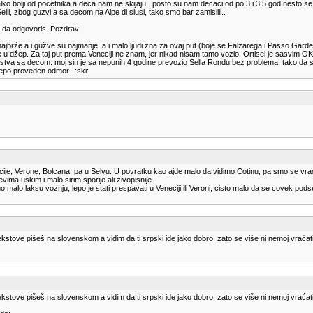
ko bolji od pocetnika a deca nam ne skijaju.. posto su nam decaci od po 3 i 3,5 god nesto se 
lli, zbog guzvi a sa decom na Alpe di siusi, tako smo bar zamislili..
a da odgovoris..Pozdrav
ajbrže a i gužve su najmanje, a i malo ljudi zna za ovaj put (boje se Falzarega i Passo Gard
ce u džep. Za taj put prema Veneciji ne znam, jer nikad nisam tamo vozio. Ortisei je sasvim O
kustva sa decom: moj sin je sa nepunih 4 godine prevozio Sella Rondu bez problema, tako da sa 
lepo proveden odmor...:ski:
cije, Verone, Bolcana, pa u Selvu. U povratku kao ajde malo da vidimo Cotinu, pa smo se vra
evima uskim i malo sirim sporije ali zivopisnije.
 malo laksu voznju, lepo je stati prespavati u Veneciji ili Veroni, cisto malo da se covek pod
ekstove pišeš na slovenskom a vidim da ti srpski ide jako dobro. zato se više ni nemoj vraćati
ekstove pišeš na slovenskom a vidim da ti srpski ide jako dobro. zato se više ni nemoj vraćati