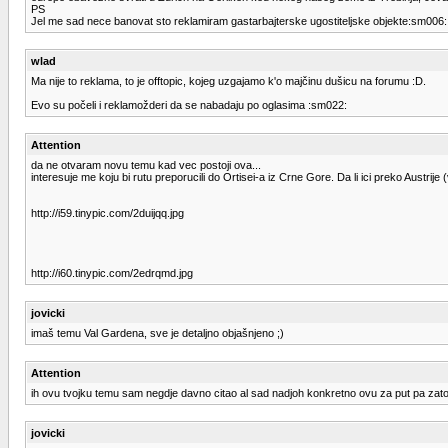
PS
Jel me sad nece banovat sto reklamiram gastarbajterske ugostiteljske objekte:sm006:
wlad
Ma nije to reklama, to je offtopic, kojeg uzgajamo k'o majčinu dušicu na forumu :D.
Evo su počeli i reklamožderi da se nabadaju po oglasima :sm022:
Attention
da ne otvaram novu temu kad vec postoji ova...
interesuje me koju bi rutu preporucili do Ortisei-a iz Crne Gore. Da li ici preko Austrije (
http://i59.tinypic.com/2duijqq.jpg
http://i60.tinypic.com/2edrqmd.jpg
jovicki
imaš temu Val Gardena, sve je detaljno objašnjeno ;)
Attention
ih ovu tvojku temu sam negdje davno citao al sad nadjoh konkretno ovu za put pa zato 
jovicki