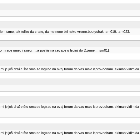
 idem tamo, tek toliko da znate, da me neće biti neko vreme:bootyshak :sm019: :sm023:
m rade umetni sneg......a poslije na ćevape u lepinji do Džeme....:sm011:
 je još draže što sma se logirao na ovaj forum da vas malo isprovociram. skiman vidim da t
 je još draže što sma se logirao na ovaj forum da vas malo isprovociram. skiman vidim da t
 je još draže što sma se logirao na ovaj forum da vas malo isprovociram. skiman vidim da t