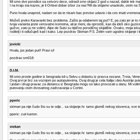
Mi smo dve porodice sa cetvoro dece, odrasli smo skijasi 2 god u nazad, dakle tek mal
I na kraju sta kazes, je li Ortisei dobar izbor za nas?Mi da skijamo unaokolo, osim na Se
Puno hvala unapred, nadam se da te nisam bas previse udavio i da ces imati vremen
Možeš preko Karavanki bez problema. Zašto ja odaberem taj put? E, pa zato jer je to n
tvoja varianta jeste verovatno komotna, ali je meni, da oprostiš, kao da ideš oko guzi
gužve, zato ju ne volim). Alpe de Suisi su tipično porodično skijalište. Ovako, moja is
roditelj i ti odlučuješ kad i kako. Lep pozdrav Skiman P.S. Želim vam ugodno skijanje i 
jovicki
Hvala, jos jedan put!! Pravi si!
pozdrav:sm018:
D.I.M.
Mi smo prosle godine iz beograda isli u Selvu u dolasku iz pravca sezane, Trsta, Vene
Ovaj prvi je brz sa voznjom po autoputevima, Ovaj drugi je cela Italija i deo Austrije put
I jedan i drugi pravac za distancu iz Beograda mogu se lako provozati u danu. Mi volimo
putovanju osim dvosatnog zadrzavanja u Cortini.
pperic
skiman pa nije čudo što su te odje... sa skijanje.hr. tamo glumiš nekog slovenca, sve t
pperic: zuti karton.
stekan
skiman pa nije čudo što su te odje... sa skijanje.hr. tamo glumiš nekog slovenca, sve t