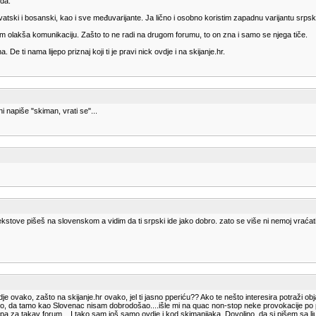
nda:
 hrvatski i bosanski, kao i sve međuvarijante. Ja lično i osobno koristim zapadnu varijantu srp
 olakša komunikaciju. Zašto to ne radi na drugom forumu, to on zna i samo se njega tiče.
e ti nama lijepo priznaj koji ti je pravi nick ovdje i na skijanje.hr.
 napiše "skiman, vrati se"...
ekstove pišeš na slovenskom a vidim da ti srpski ide jako dobro. zato se više ni nemoj vraćati
 ovako, zašto na skijanje.hr ovako, jel ti jasno pperiću?? Ako te nešto interesira potraži obj
a tamo kao Slovenac nisam dobrodošao....išle mi na quac non-stop neke provokacije po političko
epa za takav forum....I tako sam još samo ovdje i kod skimanijaka. Dovoljno, da si pišem sa ljudi