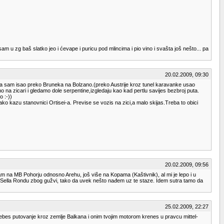
am u zg baš slatko jeo i ćevape i puricu pod mlincima i pio vino i svašta još nešto... pa
20.02.2009, 09:30
 Ja sam isao preko Bruneka na Bolzano.(preko Austrije kroz tunel karavanke usao
imo na zicari i gledamo dole serpentine,izgledaju kao kad pertlu savijes bezbroj puta.
o :-))
" kako kazu stanovnici Ortisei-a. Previse se vozis na zici,a malo skijas.Treba to obici
20.02.2009, 09:56
kijam na MB Pohorju odnosno Arehu, još više na Kopama (Kaštivnik), al mi je lepo i u
u uz Sella Rondu zbog gužvi, tako da uvek nešto nađem uz te staze. Idem sutra tamo da
25.02.2009, 22:27
jebes putovanje kroz zemlje Balkana i onim tvojim motorom krenes u pravcu mittel-