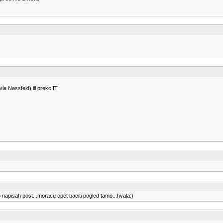
via Nassfeld) ili preko IT
napisah post...moracu opet baciti pogled tamo...hvala:)