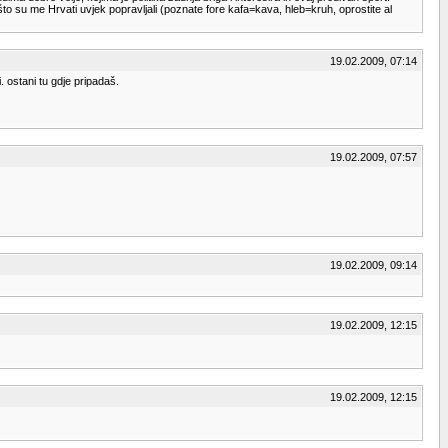
o su me Hrvati uvjek popravljali (poznate fore kafa=kava, hleb=kruh, oprostite al
19.02.2009, 07:14
. ostani tu gdje pripadaš.
19.02.2009, 07:57
19.02.2009, 09:14
19.02.2009, 12:15
19.02.2009, 12:15