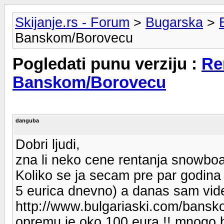
Skijanje.rs - Forum
>
Bugarska
>
Banskom/Borovecu
Pogledati punu verziju :
Re
Banskom/Borovecu
danguba
Dobri ljudi,
zna li neko cene rentanja snowbo
Koliko se ja secam pre par godina 
5 eurica dnevno) a danas sam vid
http://www.bulgariaski.com/bansko
opremu je oko 100 eura !! mnogo b