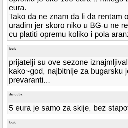
eura.
Tako da ne znam da li da rentam 
uradim jer skoro niko u BG-u ne re
cu platiti opremu koliko i pola ar
logic
prijatelji su ove sezone iznajmljiv
kako~god, najbitnije za bugarsku j
prevaranti...
danguba
5 eura je samo za skije, bez stapo
logic