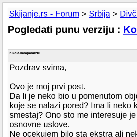
Skijanje.rs - Forum
>
Srbija
>
Divč
Pogledati punu verziju :
Ko
nikola.karapandzic
Pozdrav svima,
Ovo je moj prvi post.
Da li je neko bio u pomenutom obj
koje se nalazi pored? Ima li neko 
smestaj? Ono sto me interesuje je da
osnovne uslove.
Ne ocekujem bilo sta ekstra ali nek