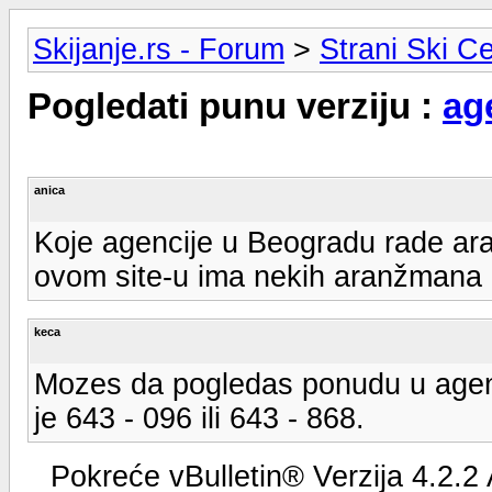
Skijanje.rs - Forum
>
Strani Ski Ce
Pogledati punu verziju :
ag
anica
Koje agencije u Beogradu rade ar
ovom site-u ima nekih aranžmana a
keca
Mozes da pogledas ponudu u agenc
je 643 - 096 ili 643 - 868.
Pokreće vBulletin® Verzija 4.2.2