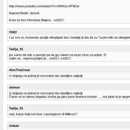
http://www.youtube.com/watch?v=XW4Ja-XF9Ow
Napred Bode! :dziveli:
A sto se tice Hermana Majera.. :sm017:
oggy
I uz sve to, komentar poslije olimpijade bez medalje je bio da su "zurke bile na olimpij
Tadija_91
jos samo da ode u penziju pa da ga 'vatam na expo zimu za potpis :D
salim se , neprevazidjen je...:sm017::sm017:
AlexTheGreat
U skijanju na jednoj bi verovatno bio ubedljivo najbolji
skiman
U skijanju na jednoj bi verovatno bio ubedljivo najbolji
Često se to njemu događa i košta ga jako puno bodova:smoke: .....ma pitao bi ja njeg
Tadija_91
sad, koji je bolji serviser, Lanzingerov ili Millerov?
stekan