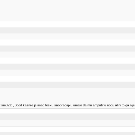
:sm022: , 3god kasnije je imao tesku saobracajku umalo da mu amputirju nogu al ni to ga nije