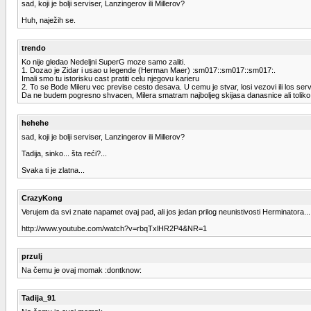
sad, koji je bolji serviser, Lanzingerov ili Millerov?
Huh, naježih se.
trendo
Ko nije gledao Nedeljni SuperG moze samo zaliti.
1. Dozao je Zidar i usao u legende (Herman Maer) :sm017::sm017::sm017:.
Imali smo tu istorisku cast pratiti celu njegovu karieru
2. To se Bode Mileru vec previse cesto desava. U cemu je stvar, losi vezovi ili los ser
Da ne budem pogresno shvacen, Milera smatram najboljeg skijasa danasnice ali tolik
hehehe
sad, koji je bolji serviser, Lanzingerov ili Millerov?
Tadija, sinko... šta reći?...
Svaka ti je zlatna...
CrazyKong
Verujem da svi znate napamet ovaj pad, ali jos jedan prilog neunistivosti Herminatora...
http://www.youtube.com/watch?v=rbqTxlHR2P4&NR=1
przulj
Na čemu je ovaj momak :dontknow:
Tadija_91