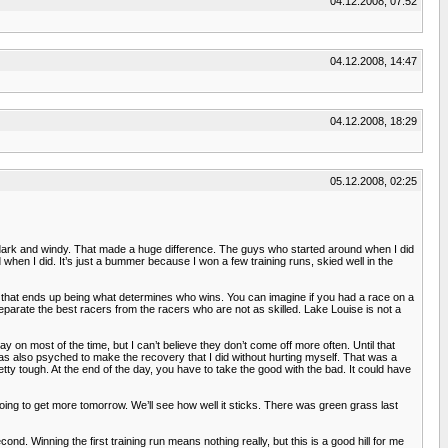
04.12.2008, 07:52
04.12.2008, 14:47
04.12.2008, 18:29
05.12.2008, 02:25
ot dark and windy. That made a huge difference. The guys who started around when I did
when I did. It’s just a bummer because I won a few training runs, skied well in the
imes that ends up being what determines who wins. You can imagine if you had a race on a
eparate the best racers from the racers who are not as skilled. Lake Louise is not a
ay on most of the time, but I can’t believe they don’t come off more often. Until that
was also psyched to make the recovery that I did without hurting myself. That was a
tty tough. At the end of the day, you have to take the good with the bad. It could have
oing to get more tomorrow. We’ll see how well it sticks. There was green grass last
nd. Winning the first training run means nothing really, but this is a good hill for me