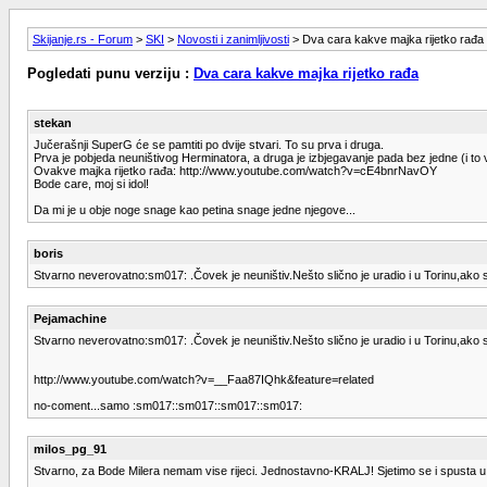
Skijanje.rs - Forum
>
SKI
>
Novosti i zanimljivosti
> Dva cara kakve majka rijetko rađa
Pogledati punu verziju :
Dva cara kakve majka rijetko rađa
stekan
Jučerašnji SuperG će se pamtiti po dvije stvari. To su prva i druga.
Prva je pobjeda neuništivog Herminatora, a druga je izbjegavanje pada bez jedne (i to
Ovakve majka rijetko rađa: http://www.youtube.com/watch?v=cE4bnrNavOY
Bode care, moj si idol!
Da mi je u obje noge snage kao petina snage jedne njegove...
boris
Stvarno neverovatno:sm017: .Čovek je neuništiv.Nešto slično je uradio i u Torinu,ako s
Pejamachine
Stvarno neverovatno:sm017: .Čovek je neuništiv.Nešto slično je uradio i u Torinu,ako s
http://www.youtube.com/watch?v=__Faa87IQhk&feature=related
no-coment...samo :sm017::sm017::sm017::sm017:
milos_pg_91
Stvarno, za Bode Milera nemam vise rijeci. Jednostavno-KRALJ! Sjetimo se i spusta u K