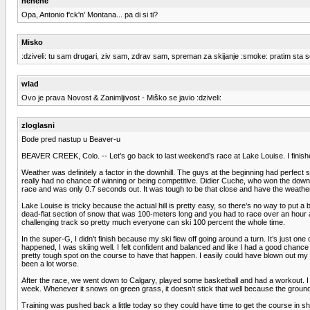
hehehe
Opa, Antonio f'ck'n' Montana... pa di si ti?
Misko
:dziveli: tu sam drugari, ziv sam, zdrav sam, spreman za skijanje :smoke: pratim sta s
wlad
Ovo je prava Novost & Zanimljivost - Miško se javio :dziveli:
zloglasni
Bode pred nastup u Beaver-u
BEAVER CREEK, Colo. -- Let’s go back to last weekend’s race at Lake Louise. I finish
Weather was definitely a factor in the downhill. The guys at the beginning had perfect
really had no chance of winning or being competitive. Didier Cuche, who won the downhil
race and was only 0.7 seconds out. It was tough to be that close and have the weather
Lake Louise is tricky because the actual hill is pretty easy, so there’s no way to put a
dead-flat section of snow that was 100-meters long and you had to race over an hour and
challenging track so pretty much everyone can ski 100 percent the whole time.
In the super-G, I didn’t finish because my ski flew off going around a turn. It’s just one
happened, I was skiing well. I felt confident and balanced and like I had a good chanc
pretty tough spot on the course to have that happen. I easily could have blown out my k
been a lot worse.
After the race, we went down to Calgary, played some basketball and had a workout. I f
week. Whenever it snows on green grass, it doesn’t stick that well because the ground i
Training was pushed back a little today so they could have time to get the course in shap