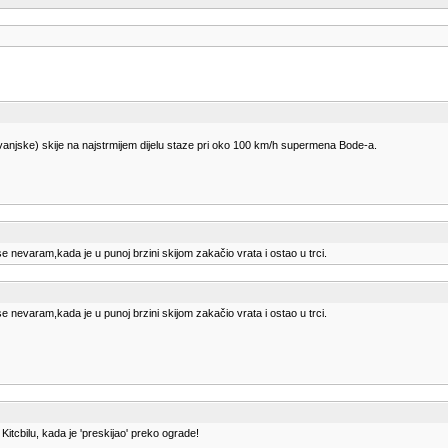
 vanjske) skije na najstrmijem dijelu staze pri oko 100 km/h supermena Bode-a.
e nevaram,kada je u punoj brzini skijom zakačio vrata i ostao u trci.
e nevaram,kada je u punoj brzini skijom zakačio vrata i ostao u trci.
itcbilu, kada je 'preskijao' preko ograde!