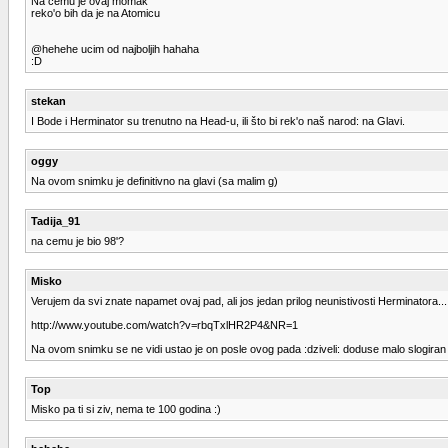
Na čemu je ovaj momak
reko'o bih da je na Atomicu
@hehehe ucim od najboljih hahaha
:D
stekan
I Bode i Herminator su trenutno na Head-u, ili što bi rek'o naš narod: na Glavi.
oggy
Na ovom snimku je definitivno na glavi (sa malim g)
Tadija_91
na cemu je bio 98'?
Misko
Verujem da svi znate napamet ovaj pad, ali jos jedan prilog neunistivosti Herminatora...
http://www.youtube.com/watch?v=rbqTxlHR2P4&NR=1
Na ovom snimku se ne vidi ustao je on posle ovog pada :dziveli: doduse malo slogiran 
Top
Misko pa ti si ziv, nema te 100 godina :)