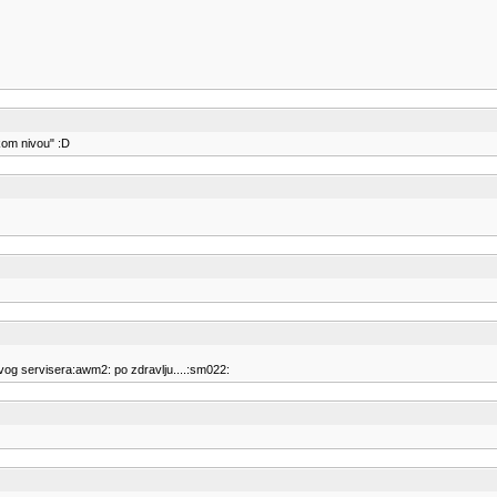
skom nivou" :D
ovog servisera:awm2: po zdravlju....:sm022: