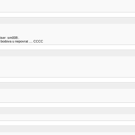
viser :sm008:.
o bodova u nepovrat .... CCCC