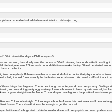
e piskara ovde al retko kad dodam nesto/uletim u diskusiju, :cug:
ed 16th in downhill and got a DNF in super-G.
 sun and no wind, then slowly over the course of 30-45 minutes, the clouds rolled in and it g
l title last year, was 2.3 seconds out and didn’t even make the top 30 and he started around 
 be such a factor.
 big time on anybody. If there’s weather or some kind of other factor that plays in, a lot of t
 a half, it wouldn’t necessarily be the fastest racer who won. You need a difficult track to s
 of those things that happens. The forces that go on while you ski are pretty crazy. Bindings st
e to win, so I was skiing pretty aggressively. It was a bummer to have my ski come off, but I 
nee or gone straight into the fence. To stand up on one leg from the position I was in was pre
lew into Colorado last night. Colorado got a bunch of snow this past week and I hear we’re g
sn’t frozen. There should at least be enough to get the race off.
e, but it wasn’t a huge deal. I skied normal and was still pretty quick and won by about a seco