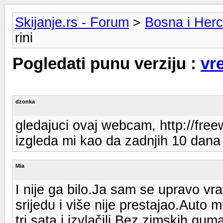
Skijanje.rs - Forum
>
Bosna i Her
rini
Pogledati punu verziju :
vr
dzonka
gledajuci ovaj webcam, http://fre
izgleda mi kao da zadnjih 10 dana n
Mia
I nije ga bilo.Ja sam se upravo vra
srijedu i više nije prestajao.Auto m
tri sata i izvlačili.Bez zimskih gum