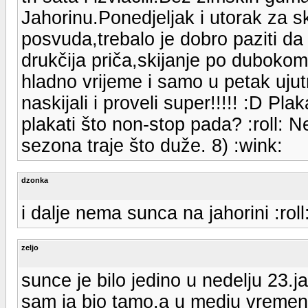
Jahorinu.Ponedjeljak i utorak za sk
posvuda,trebalo je dobro paziti da
drukčija priča,skijanje po dubokom 
hladno vrijeme i samo u petak uju
naskijali i proveli super!!!!! :D 
plakati što non-stop pada? :roll: 
sezona traje što duže. 8) :wink:
dzonka
i dalje nema sunca na jahorini :roll
zeljo
sunce je bilo jedino u nedelju 23.j
sam ja bio tamo,a u medju vremenu