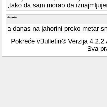
,tako da sam morao da iznajmljuje
dzonka
a danas na jahorini preko metar sn
Pokreće vBulletin® Verzija 4.2.2
Sva pr